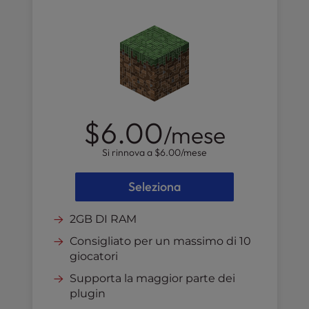
l
i
t
y
s
y
s
t
$6.00
/mese
e
m
Si rinnova a
$6.00
/mese
.
Seleziona
2GB DI RAM
Consigliato per un massimo di 10
giocatori
Supporta la maggior parte dei
plugin