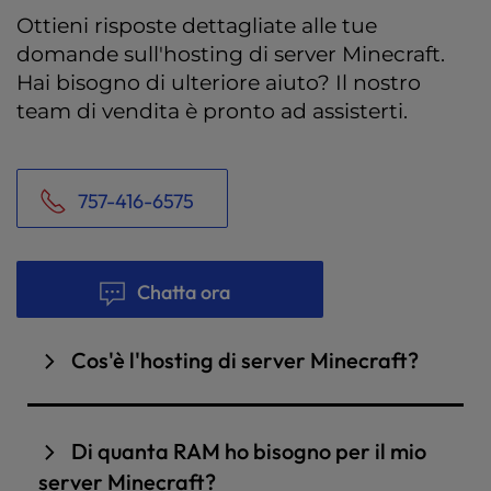
Ottieni risposte dettagliate alle tue
domande sull'hosting di server Minecraft.
Hai bisogno di ulteriore aiuto? Il nostro
team di vendita è pronto ad assisterti.
757-416-6575
Chatta ora
Cos'è l'hosting di server Minecraft?
Un server Minecraft rappresenta la tua istanza
personale di Minecraft che controlli e a cui puoi
Di quanta RAM ho bisogno per il mio
invitare i tuoi amici e la tua comunità a giocare.
server Minecraft?