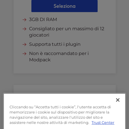
Seleziona
3GB DI RAM
Consigliato per un massimo di 12
giocatori
Supporta tutti i plugin
Non è raccomandato per i
Modpack
Gold Server
Cliccando su “Accetta tutti i cookie”, l'utente accetta di
memorizzare i cookie sul dispositivo per migliorare la
navigazione del sito, analizzare l'utilizzo del sito e
assistere nelle nostre attività di marketing.
Trust Center