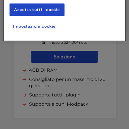
Accetta tutti i cookie
Impostazioni cookie
$24.00
/mese
Si rinnova a
$24.00
/mese
Seleziona
4GB DI RAM
Consigliato per un massimo di 20
giocatori
Supporta tutti i plugin
Supporta alcuni Modpack