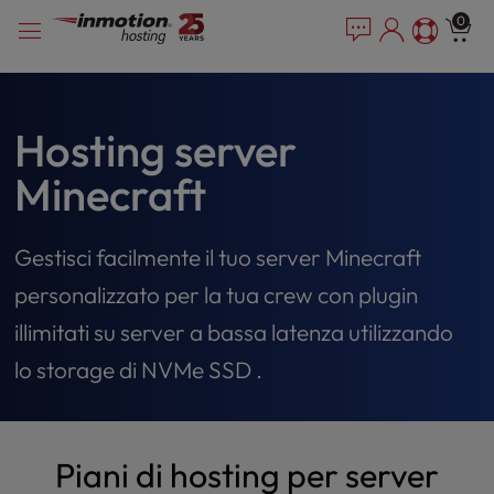
P
Vai
e
0
l
a
al
e
d
contenuto
e
a
r
s
s
e
Hosting server
n
Minecraft
o
t
e
Gestisci facilmente il tuo server Minecraft
:
T
personalizzato per la tua crew con plugin
h
i
illimitati su server a bassa latenza utilizzando
s
lo storage di NVMe SSD .
w
e
b
s
Piani di hosting per server
i