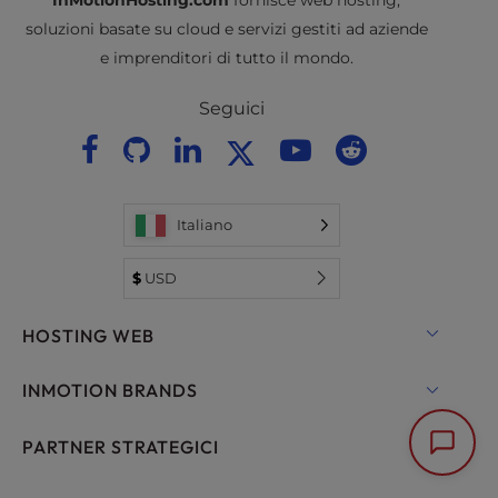
soluzioni basate su cloud e servizi gestiti ad aziende
e imprenditori di tutto il mondo.
Seguici
Italiano
$
USD
HOSTING WEB
Hosting condiviso
INMOTION BRANDS
Hosting per WordPress
RamNode Cloud
PARTNER STRATEGICI
Hosting gestito per WordPress
InMotion Cloud