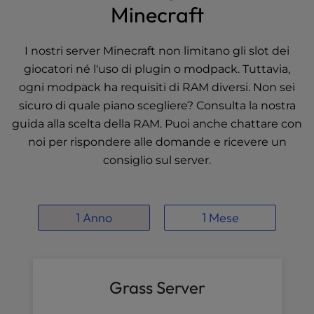
t
Minecraft
e
i
n
I nostri server Minecraft non limitano gli slot dei
c
giocatori né l'uso di plugin o modpack. Tuttavia,
l
ogni modpack ha requisiti di RAM diversi. Non sei
u
sicuro di quale piano scegliere? Consulta la nostra
d
guida alla scelta della RAM
. Puoi anche chattare con
e
s
noi per rispondere alle domande e ricevere un
a
consiglio sul server.
n
a
c
1 Anno
1 Mese
c
e
s
s
i
Grass Server
b
i