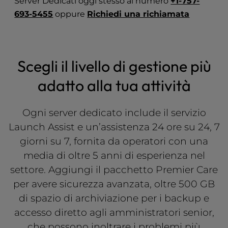
Server Dedicati oggi stesso al numero
+1-757-
l
693-5455
oppure
Richiedi una richiamata
i
t
y
s
Scegli il livello di gestione più
y
s
adatto alla tua attività
t
e
m
Ogni server dedicato include il servizio
.
Launch Assist e un’assistenza 24 ore su 24, 7
giorni su 7, fornita da operatori con una
media di oltre 5 anni di esperienza nel
settore. Aggiungi il pacchetto Premier Care
per avere sicurezza avanzata, oltre 500 GB
di spazio di archiviazione per i backup e
accesso diretto agli amministratori senior,
che possono inoltrare i problemi più