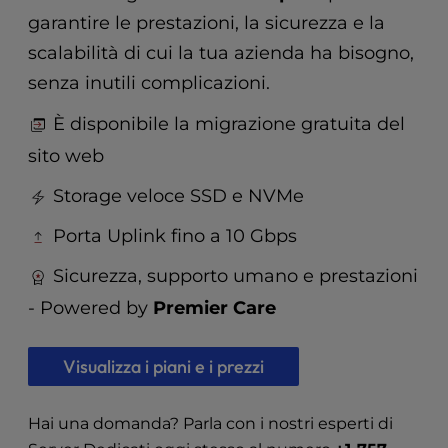
t
garantire le prestazioni, la sicurezza e la
e
i
scalabilità di cui la tua azienda ha bisogno,
n
senza inutili complicazioni.
c
l
È disponibile la migrazione gratuita del
u
sito web
d
e
Storage veloce SSD e NVMe
s
a
Porta Uplink fino a 10 Gbps
n
a
Sicurezza, supporto umano e prestazioni
c
- Powered by
Premier Care
c
e
s
Visualizza i piani e i prezzi
s
i
b
Hai una domanda? Parla con i nostri esperti di
i