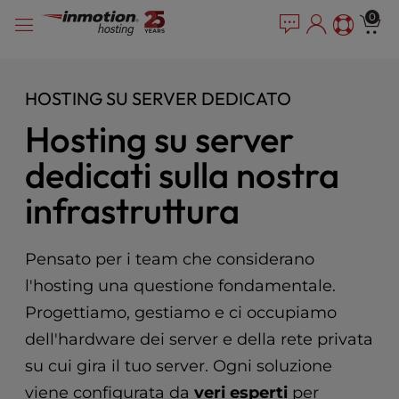
P
Vai
e
0
l
a
al
e
d
contenuto
e
a
r
s
HOSTING SU SERVER DEDICATO
s
e
Hosting su server
n
o
dedicati sulla nostra
t
e
infrastruttura
:
T
h
Pensato per i team che considerano
i
s
l'hosting una questione fondamentale.
w
Progettiamo, gestiamo e ci occupiamo
e
dell'hardware dei server e della rete privata
b
s
su cui gira il tuo server. Ogni soluzione
i
viene configurata da
veri esperti
per