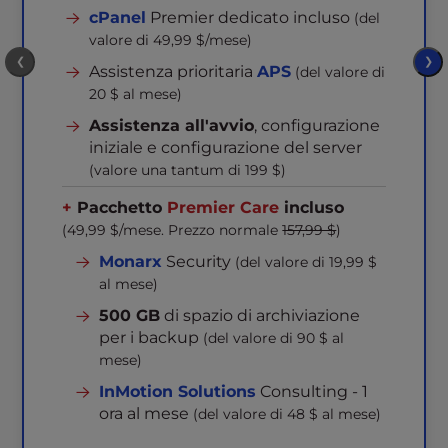
cPanel
Premier dedicato incluso
(del
valore di 49,99 $/mese)
❮
❯
Assistenza prioritaria
APS
(del valore di
20 $ al mese)
Assistenza all'avvio
, configurazione
iniziale e configurazione del server
(valore una tantum di 199 $)
+
Pacchetto
Premier Care
incluso
(49,99 $/mese. Prezzo normale
157,99 $
)
Monarx
Security
(del valore di 19,99 $
al mese)
500 GB
di spazio di archiviazione
per i backup
(del valore di 90 $ al
mese)
InMotion Solutions
Consulting - 1
ora al mese
(del valore di 48 $ al mese)