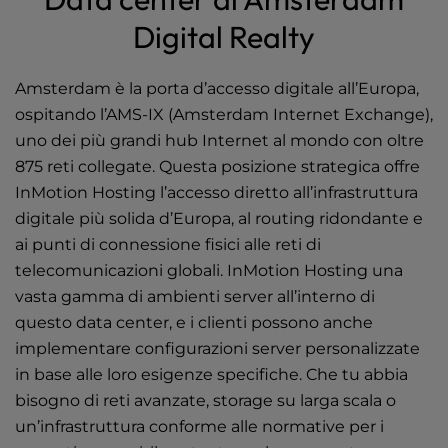
Costa Est
l
Digital Realty
i
Europa
t
y
Amsterdam è la porta d’accesso digitale all’Europa,
Asia
s
ospitando l’AMS-IX (Amsterdam Internet Exchange),
y
Operazioni di rete
uno dei più grandi hub Internet al mondo con oltre
s
875 reti collegate. Questa posizione strategica offre
t
e
InMotion Hosting l’accesso diretto all’infrastruttura
m
digitale più solida d’Europa, al routing ridondante e
.
ai punti di connessione fisici alle reti di
telecomunicazioni globali. InMotion Hosting una
vasta gamma di ambienti server all’interno di
questo data center, e i clienti possono anche
implementare configurazioni server personalizzate
in base alle loro esigenze specifiche. Che tu abbia
bisogno di reti avanzate, storage su larga scala o
un’infrastruttura conforme alle normative per i