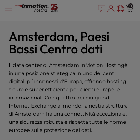
P
Vai
e
0
l
a
al
e
d
contenuto
e
a
r
s
Amsterdam, Paesi
s
e
Bassi Centro dati
n
o
t
e
Il data center di Amsterdam InMotion Hostingè
:
in una posizione strategica in uno dei centri
T
digitali più connessi d'Europa, offrendo hosting
h
sicuro e super efficiente per clienti europei e
i
internazionali. Con quattro dei più grandi
s
Internet Exchange al mondo, la nostra struttura
w
e
di Amsterdam ha una connettività eccezionale,
b
una sicurezza robusta e rispetta tutte le norme
s
europee sulla protezione dei dati.
i