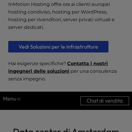
t
InMotion Hosting offre ora ai clienti europei
e
hosting condiviso
,
hosting per WordPress
,
i
hosting per rivenditori
,
server privati virtuali
e
n
c
server dedicati
.
l
u
d
Vedi Soluzioni per le infrastrutture
e
s
Hai esigenze specifiche?
Contatta i nostri
a
ingegneri delle soluzioni
per una consulenza
n
a
senza impegno.
c
c
e
Menu
Chat di vendita
s
s
Centri dati
i
Costa Ovest
b
Data center di Amsterdam
i