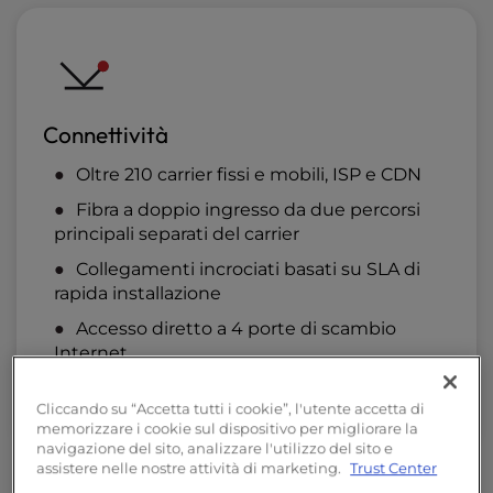
Connettività
Oltre 210 carrier fissi e mobili, ISP e CDN
Fibra a doppio ingresso da due percorsi
principali separati del carrier
Collegamenti incrociati basati su SLA di
rapida installazione
Accesso diretto a 4 porte di scambio
Internet
Certificato AMS-IX
Cliccando su “Accetta tutti i cookie”, l'utente accetta di
memorizzare i cookie sul dispositivo per migliorare la
navigazione del sito, analizzare l'utilizzo del sito e
assistere nelle nostre attività di marketing.
Trust Center