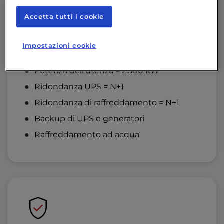
Accetta tutti i cookie
Impostazioni cookie
Potenza e affidabilità
Potenza dell'utenza = 2.300 kW
Ridondanza UPS = N+1
Ridondanza di raffreddamento = N+1
Backup di UPS e generatori
Raffreddamento ad acqua