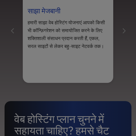
l
साझा मेजबानी
VPS
i
t
हमारी साझा वेब होस्टिंग योजनाएं आपको किसी
अपने
y
भी कॉन्फ़िगरेशन को समायोजित करने के लिए
स्के
s
y
शक्तिशाली संसाधन प्रदान करती हैं, एकल,
को आ
s
सरल साइटों से लेकर बहु-साइट नेटवर्क तक।
t
e
m
.
वेब होस्टिंग प्लान चुनने में
सहायता चाहिए? हमसे चैट