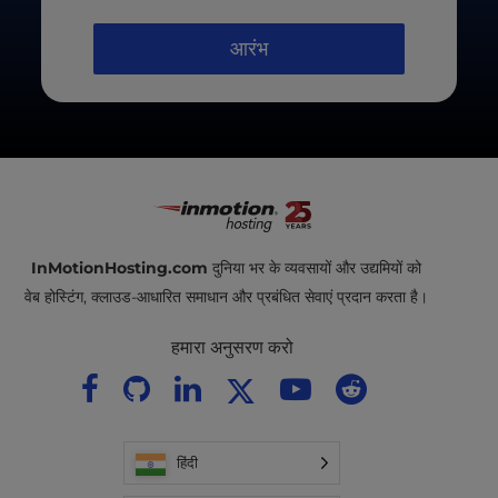
वापसी राशि उपलब्ध नहीं है। कृपया ध्यान दें कि ऐड-ऑन या डोमेन
आरंभ
नामों के लिए कोई वापसी राशि नहीं है।
आप हमारी
सेवा की शर्तों
में हमारी गारंटी के बारे में सभी विवरण पा
सकते हैं।
InMotionHosting.com
दुनिया भर के व्यवसायों और उद्यमियों को
वेब होस्टिंग, क्लाउड-आधारित समाधान और प्रबंधित सेवाएं प्रदान करता है।
हमारा अनुसरण करो
हिंदी