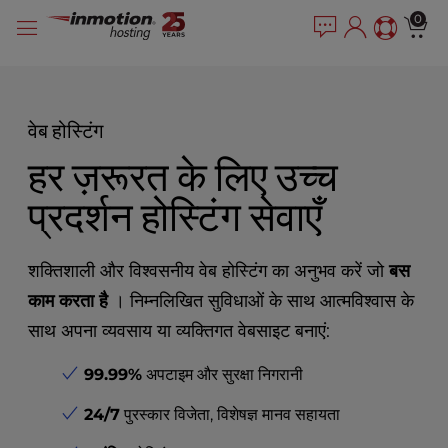
P
सामग्री
e
0
l
a
में
e
d
जाएं
e
a
r
s
s
e
वेब होस्टिंग
n
हर ज़रूरत के लिए उच्च
o
t
प्रदर्शन होस्टिंग सेवाएँ
e
:
T
शक्तिशाली और विश्वसनीय वेब होस्टिंग का अनुभव करें जो
बस
h
i
काम करता है
। निम्नलिखित सुविधाओं के साथ आत्मविश्वास के
s
साथ अपना व्यवसाय या व्यक्तिगत वेबसाइट बनाएं:
w
e
99.99%
अपटाइम और सुरक्षा निगरानी
b
s
24/7
पुरस्कार विजेता, विशेषज्ञ मानव सहायता
i