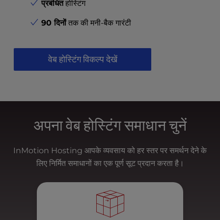
t
प्रबंधित
होस्टिंग
e
i
90 दिनों
तक की मनी-बैक गारंटी
n
c
l
वेब होस्टिंग विकल्प देखें
u
d
e
s
a
n
अपना वेब होस्टिंग समाधान चुनें
a
c
InMotion Hosting आपके व्यवसाय को हर स्तर पर समर्थन देने के
c
e
लिए निर्मित समाधानों का एक पूर्ण सूट प्रदान करता है।
s
s
i
b
i