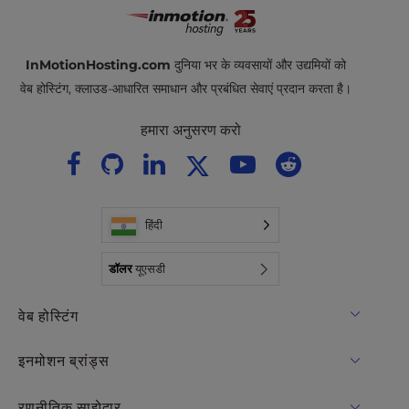
InMotionHosting.com
दुनिया भर के व्यवसायों और उद्यमियों को
वेब होस्टिंग, क्लाउड-आधारित समाधान और प्रबंधित सेवाएं प्रदान करता है।
हमारा अनुसरण करो
हिंदी
डॉलर
यूएसडी
वेब होस्टिंग
साझा मेजबानी
इनमोशन ब्रांड्स
होस्टिंग के लिए WordPress
RamNode बादल
रणनीतिक साझेदार