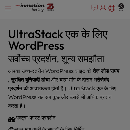
P
सामग्री
e
0
l
a
में
e
d
जाएं
e
a
r
s
UltraStack एक के लिए
s
e
WordPress
n
o
t
सर्वोच्च प्रदर्शन, शून्य समझौता
e
:
आपका उच्च-स्तरीय WordPress साइट को
तेज़ लोड समय
T
,
सुरक्षित बुनियादी ढांचा
और चरम मांग के दौरान
भरोसेमंद
h
i
प्रदर्शन की
आवश्यकता होती है। UltraStack एक के लिए
s
WordPress यह सब कुछ और उससे भी अधिक प्रदान
w
e
करता है।
b
अल्ट्रा-फास्ट प्रदर्शन
s
i
उच्च मांग वाली वेबसाइटों के लिए निर्मित