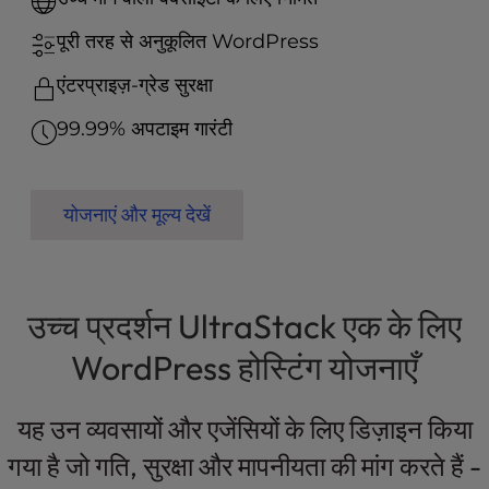
t
e
पूरी तरह से अनुकूलित WordPress
i
n
एंटरप्राइज़-ग्रेड सुरक्षा
c
l
99.99% अपटाइम गारंटी
u
d
e
योजनाएं और मूल्य देखें
s
a
n
a
c
उच्च प्रदर्शन UltraStack एक के लिए
c
WordPress होस्टिंग योजनाएँ
e
s
s
यह उन व्यवसायों और एजेंसियों के लिए डिज़ाइन किया
i
b
गया है जो गति, सुरक्षा और मापनीयता की मांग करते हैं -
i