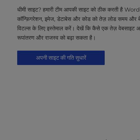
u
s
धीमी साइट? हमारी टीम आपकी साइट को ठीक करती है Wo
i
कॉन्फ़िगरेशन, इमेज, डेटाबेस और कोड को तेज़ लोड समय और ब
n
विटल्स के लिए इस्तेमाल करें। देखें कि कैसे एक तेज़ वेबसाइट अ
g
a
रूपांतरण और राजस्व को बढ़ा सकता है।
s
c
अपनी साइट की गति सुधारें
r
e
e
n
r
e
a
d
e
r
;
P
r