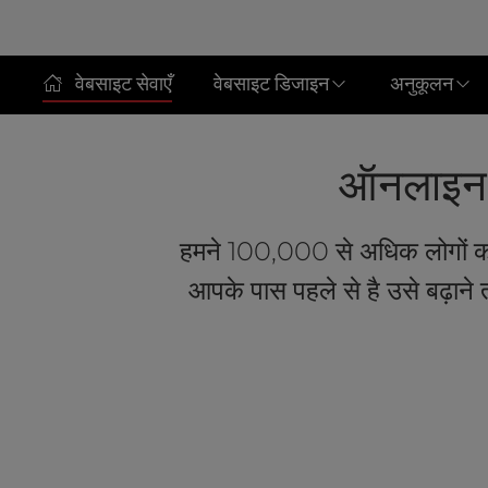
t
e
i
n
वेबसाइट सेवाएँ
वेबसाइट डिजाइन
अनुकूलन
c
l
u
ऑनलाइन स
d
e
s
a
हमने 100,000 से अधिक लोगों क
n
आपके पास पहले से है उसे बढ़ा
a
c
c
e
s
s
i
b
i