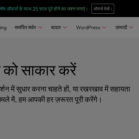
e
n
 विशेष ऑफर्स के साथ 25 साल पूरे होने का जश्न मनाएं।
ऑफर्स देखें।
r
e
ing
समर्पित सर्वर
बादल
WordPress
उत्पादों
a
d
e
r
 को साकार करें
s
्शन में सुधार करना चाहते हों, या रखरखाव में सहायता
े में, हम आपकी हर ज़रूरत पूरी करेंगे।