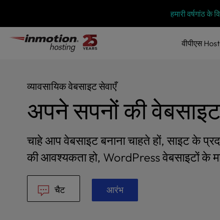
P
सामग्री
हमारी वर्षगांठ के
l
में
e
जाएं
a
वीपीएस
Host
s
e
n
o
व्यावसायिक वेबसाइट सेवाएँ
t
अपने सपनों की वेबसाइट
e
:
T
h
चाहे आप वेबसाइट बनाना चाहते हों, साइट के प्रदर
i
की आवश्यकता हो, WordPress वेबसाइटों के मामल
s
w
e
b
चैट
आरंभ
s
i