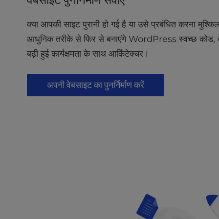
b
s
i
क्या आपकी साइट पुरानी हो गई है या उसे प्रबंधित करना मुश्कि
t
आधुनिक तरीके से फिर से बनाएंगे WordPress स्वच्छ कोड,
e
बढ़ी हुई कार्यक्षमता के साथ आर्किटेक्चर।
t
o
p
अपनी वेबसाइट का पुनर्निर्माण करें
e
o
p
l
e
w
i
t
h
v
i
s
u