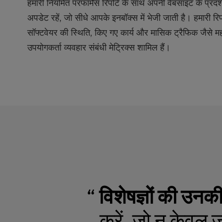
b
हमारी नियमित परफॉर्मेंस रिपोर्ट के साथ अपनी वेबसाइट के प्रदर्शन
s
अपडेट रहें, जो सीधे आपके इनबॉक्स में भेजी जाती है। हमारी रिपोर
i
सॉफ्टवेयर की स्थिति, किए गए कार्य और मासिक ट्रैफिक जैसे महत
t
e
उपयोगकर्ता व्यवहार संबंधी मेट्रिक्स शामिल हैं।
t
o
p
e
o
p
l
e
w
i
t
h
v
“
विशेषज्ञों की उनक
i
s
करें, जो न केवल ज
u