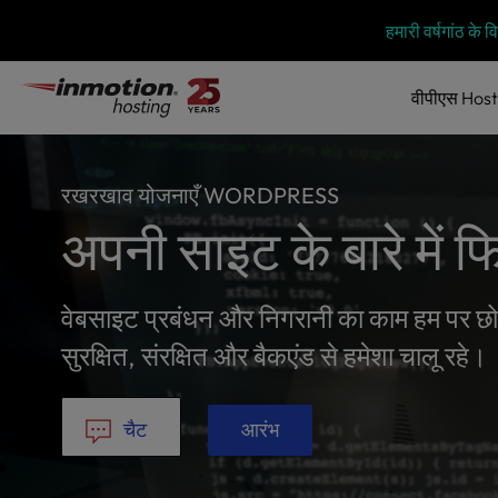
P
सामग्री
हमारी वर्षगांठ के
l
में
e
जाएं
a
वीपीएस
Host
s
e
n
o
रखरखाव योजनाएँ WORDPRESS
t
अपनी साइट के बारे में फ
e
:
T
h
वेबसाइट प्रबंधन और निगरानी का काम हम पर छोड़
i
सुरक्षित, संरक्षित और बैकएंड से हमेशा चालू रहे।
s
w
e
b
चैट
आरंभ
s
i