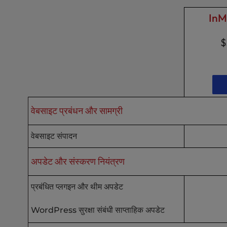
u
s
InM
i
n
$
g
a
s
c
r
e
वेबसाइट प्रबंधन और सामग्री
e
n
वेबसाइट संपादन
r
e
a
अपडेट और संस्करण नियंत्रण
d
e
प्रबंधित प्लगइन और थीम अपडेट
r
;
WordPress सुरक्षा संबंधी साप्ताहिक अपडेट
P
r