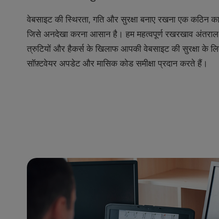
l
वेबसाइट की स्थिरता, गति और सुरक्षा बनाए रखना एक कठिन क
i
t
जिसे अनदेखा करना आसान है। हम महत्वपूर्ण रखरखाव अंतरा
y
त्रुटियों और हैकर्स के खिलाफ आपकी वेबसाइट की सुरक्षा के ल
s
y
सॉफ़्टवेयर अपडेट और मासिक कोड समीक्षा प्रदान करते हैं।
s
t
e
m
.
P
r
e
s
s
C
o
n
t