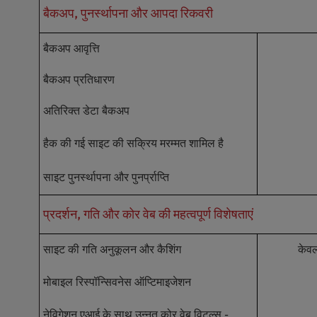
बैकअप, पुनर्स्थापना और आपदा रिकवरी
e
s
s
बैकअप आवृत्ति
C
o
बैकअप प्रतिधारण
n
t
अतिरिक्त डेटा बैकअप
r
o
हैक की गई साइट की सक्रिय मरम्मत शामिल है
l
-
साइट पुनर्स्थापना और पुनर्प्राप्ति
F
1
प्रदर्शन, गति और कोर वेब की महत्वपूर्ण विशेषताएं
0
t
o
साइट की गति अनुकूलन और कैशिंग
केवल
o
p
मोबाइल रिस्पॉन्सिवनेस ऑप्टिमाइजेशन
e
n
नेविगेशन एआई के साथ उन्नत कोर वेब विटल्स -