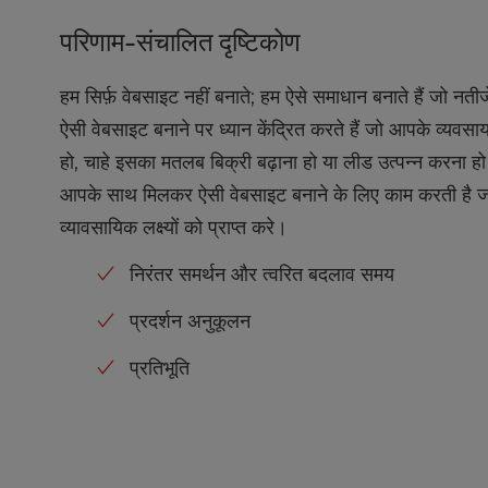
b
s
परिणाम-संचालित दृष्टिकोण
i
t
हम सिर्फ़ वेबसाइट नहीं बनाते; हम ऐसे समाधान बनाते हैं जो नतीजे
e
t
ऐसी वेबसाइट बनाने पर ध्यान केंद्रित करते हैं जो आपके व्यवस
o
हो, चाहे इसका मतलब बिक्री बढ़ाना हो या लीड उत्पन्न करना ह
p
e
आपके साथ मिलकर ऐसी वेबसाइट बनाने के लिए काम करती है 
o
व्यावसायिक लक्ष्यों को प्राप्त करे।
p
l
निरंतर समर्थन और त्वरित बदलाव समय
e
w
प्रदर्शन अनुकूलन
i
t
प्रतिभूति
h
v
i
s
u