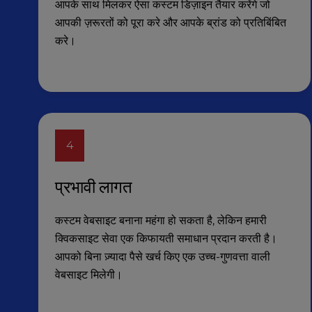
आपके साथ मिलकर ऐसा कस्टम डिज़ाइन तैयार करेंगे जो
e
आपकी ज़रूरतों को पूरा करे और आपके ब्रांड को प्रतिबिंबित
s
करे।
s
C
o
n
t
r
o
4
l
-
F
प्रभावी लागत
1
0
कस्टम वेबसाइट बनाना महंगा हो सकता है, लेकिन हमारी
t
क्विकसाइट सेवा एक किफायती समाधान प्रदान करती है।
o
आपको बिना ज़्यादा पैसे खर्च किए एक उच्च-गुणवत्ता वाली
o
p
वेबसाइट मिलेगी।
e
n