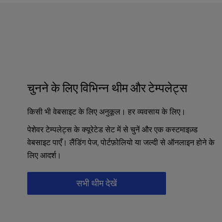
a
l
d
i
s
a
b
i
चुनने के लिए विभिन्न थीम और टेम्पलेट्स
l
i
किसी भी वेबसाइट के लिए अनुकूल। हर व्यवसाय के लिए।
t
i
पेशेवर टेम्पलेट्स के क्यूरेटेड सेट में से चुनें और एक कस्टमाइज़्ड
e
वेबसाइट पाएँ। लैंडिंग पेज, पोर्टफ़ोलियो या जल्दी से ऑनलाइन होने के
s
लिए आदर्श।
w
h
o
सभी थीम देखें
a
r
e