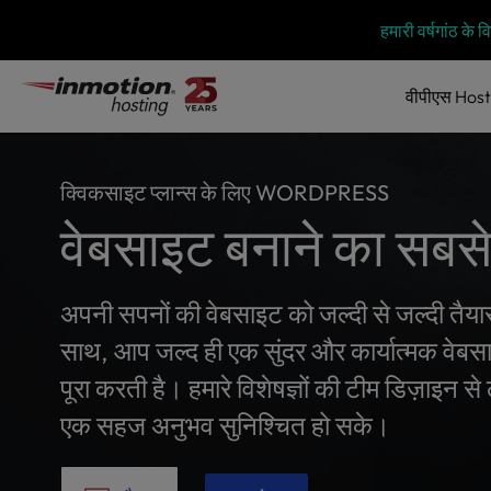
P
सामग्री
हमारी वर्षगांठ के
l
में
e
जाएं
a
वीपीएस
Host
s
e
n
o
क्विकसाइट प्लान्स के लिए WORDPRESS
t
वेबसाइट बनाने का सबसे
e
:
T
h
अपनी सपनों की वेबसाइट को जल्दी से जल्दी तैयार क
i
साथ, आप जल्द ही एक सुंदर और कार्यात्मक वेबस
s
w
पूरा करती है। हमारे विशेषज्ञों की टीम डिज़ाइन
e
एक सहज अनुभव सुनिश्चित हो सके।
b
s
i