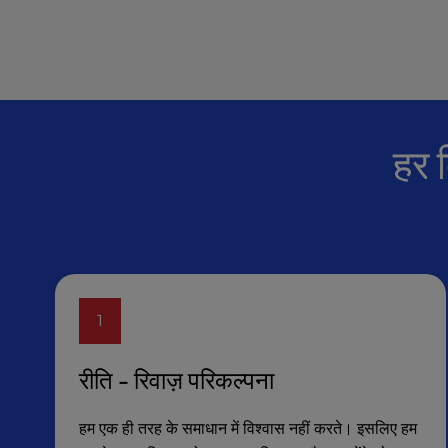
u
s
i
n
g
a
s
हर 
c
r
e
e
n
r
e
a
1
d
e
रीति - रिवाज़ परिकल्पना
r
;
P
हम एक ही तरह के समाधान में विश्वास नहीं करते। इसलिए हम
r