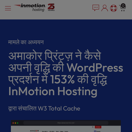
P
सामग्री
e
0
l
a
में
e
d
जाएं
e
a
r
s
s
e
मामले का अध्ययन
n
o
अमाकोर प्रिंट्ज़ ने कैसे
t
e
अपनी वृद्धि की WordPress
:
T
प्रदर्शन में 153% की वृद्धि
h
InMotion Hosting
i
s
w
e
द्वारा संचालित W3 Total Cache
b
s
i