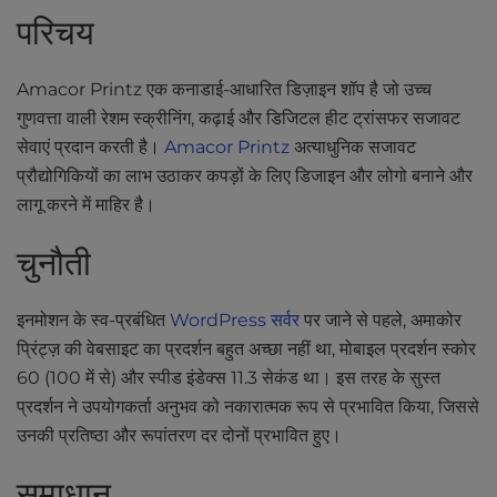
मामले का अध्ययन
l
परिचय
i
डाउनलोड
t
Amacor Printz एक कनाडाई-आधारित डिज़ाइन शॉप है जो उच्च
y
अंतिम गाइड
s
गुणवत्ता वाली रेशम स्क्रीनिंग, कढ़ाई और डिजिटल हीट ट्रांसफर सजावट
y
वीडियो
सेवाएं प्रदान करती है।
Amacor Printz
अत्याधुनिक सजावट
s
प्रौद्योगिकियों का लाभ उठाकर कपड़ों के लिए डिजाइन और लोगो बनाने और
औजार
t
लागू करने में माहिर है।
e
m
चुनौती
.
इनमोशन के स्व-प्रबंधित
WordPress सर्वर
पर जाने से पहले, अमाकोर
प्रिंट्ज़ की वेबसाइट का प्रदर्शन बहुत अच्छा नहीं था, मोबाइल प्रदर्शन स्कोर
60 (100 में से) और स्पीड इंडेक्स 11.3 सेकंड था। इस तरह के सुस्त
प्रदर्शन ने उपयोगकर्ता अनुभव को नकारात्मक रूप से प्रभावित किया, जिससे
उनकी प्रतिष्ठा और रूपांतरण दर दोनों प्रभावित हुए।
समाधान