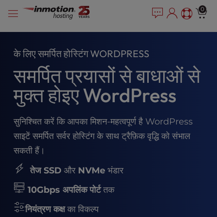
P
सामग्री
e
0
l
a
में
e
d
जाएं
e
a
r
s
के लिए समर्पित होस्टिंग WORDPRESS
s
e
समर्पित प्रयासों से बाधाओं से
n
o
मुक्त होइए WordPress
t
e
:
सुनिश्चित करें कि आपका मिशन-महत्वपूर्ण है WordPress
T
h
साइटें समर्पित सर्वर होस्टिंग के साथ ट्रैफ़िक वृद्धि को संभाल
i
सकती हैं।
s
w
तेज SSD
और
NVMe
भंडार
e
b
10Gbps अपलिंक पोर्ट
तक
s
i
नियंत्रण कक्ष
का विकल्प