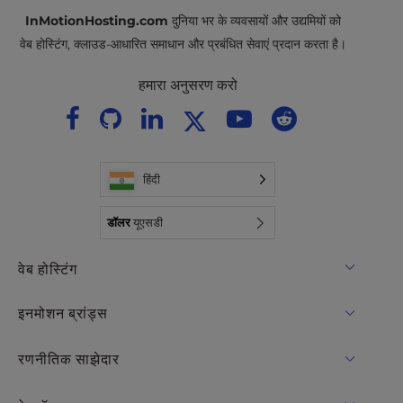
InMotionHosting.com
दुनिया भर के व्यवसायों और उद्यमियों को
वेब होस्टिंग, क्लाउड-आधारित समाधान और प्रबंधित सेवाएं प्रदान करता है।
हमारा अनुसरण करो
हिंदी
डॉलर
यूएसडी
वेब होस्टिंग
साझा मेजबानी
इनमोशन ब्रांड्स
होस्टिंग के लिए WordPress
RamNode बादल
रणनीतिक साझेदार
प्रबंधित होस्टिंग के लिए WordPress
InMotion Cloud
ओपनमेटल क्लाउड IaaS