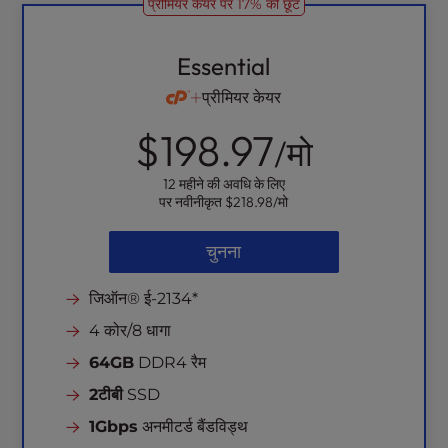
प्रीमियर केयर पर 17% की छूट
l
i
t
Essential
y
प्रीमियर केयर
s
y
$198.97
/मो
s
t
12 महीने की अवधि के लिए
e
पर नवीनीकृत
$218.98
/मो
m
.
चुनना
जिऑन® ई-2134*
4 कोर/8 धागा
64GB
DDR4 रैम
2टीबी
SSD
1Gbps
अनमीटर्ड बैंडविड्थ