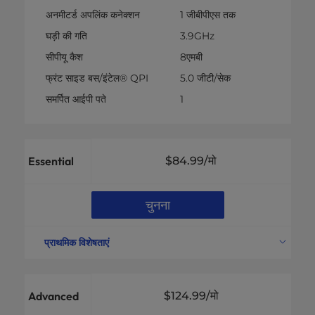
अनमीटर्ड अपलिंक कनेक्शन
1 जीबीपीएस तक
घड़ी की गति
3.9GHz
सीपीयू कैश
8एमबी
फ्रंट साइड बस/इंटेल® QPI
5.0 जीटी/सेक
समर्पित आईपी पते
1
Essential
$84.99
/मो
चुनना
प्राथमिक विशेषताएं
सीपीयू विनिर्देश
जिऑन® ई-2134 *
कोर /
4सी/8टी
Advanced
$124.99
/मो
उपलब्ध रैम
64जीबी डीडीआर4