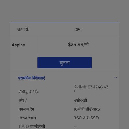
उत्पादों:
दाम:
Aspire
$24.99
/मो
चुनना
प्राथमिक विशेषताएं
जिऑन® E3-1246 v3
सीपीयू विनिर्देश
*
कोर /
4सी/8टी
उपलब्ध रैम
16जीबी डीडीआर3
डिस्क स्थान
960 जीबी SSD
RAID टेक्नोलोजी
--