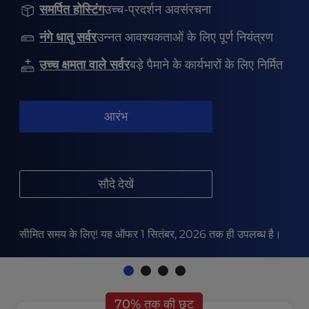
t
समर्पित होस्टिंग
उच्च-प्रदर्शन अवसंरचना
e
i
नंगे धातु सर्वर
उन्नत आवश्यकताओं के लिए पूर्ण नियंत्रण
n
c
उच्च क्षमता वाले सर्वर
बड़े पैमाने के कार्यभारों के लिए निर्मित
l
u
d
आरंभ
e
s
a
n
सौदे देखें
a
c
c
e
सीमित समय के लिए! यह ऑफर 1 सितंबर, 2026 तक ही उपलब्ध है।
s
s
i
b
70% तक की छूट
i