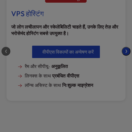
l
i
VPS होस्टिंग
t
y
जो लोग लचीलापन और स्केलेबिलिटी चाहते हैं, उनके लिए तेज़ और
s
भरोसेमंद होस्टिंग सबसे उपयुक्त है।
y
s
t
❮
वीपीएस विकल्पों का अन्वेषण करें
❯
e
m
रैम और सीपीयू-
अनुकूलित
.
लिनक्स के साथ
प्रबंधित वीपीएस
लॉन्च असिस्ट के साथ
निःशुल्क माइग्रेशन