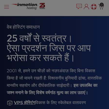
P
सामग्री
e
0
l
a
में
e
d
जाएं
e
a
r
s
वेब होस्टिंग समाधान
s
e
25 वर्षों से स्वतंत्र।
n
o
ऐसा प्रदर्शन जिस पर आप
t
e
भरोसा कर सकते हैं।
:
T
h
2001 से, हमने उन चीज़ों को नज़रअंदाज़ किए बिना विकास
i
s
किया है जो मायने रखती हैं: विश्वसनीय बुनियादी ढांचा, वास्तविक
w
मानवीय सहयोग और दीर्घकालिक साझेदारी।
इस उपलब्धि का
e
जश्न मनाने के लिए विशेष वर्षगांठ मूल्य का लाभ उठाएं।
b
s
VPS होस्टिंग
विकास के लिए स्केलेबल वातावरण
i