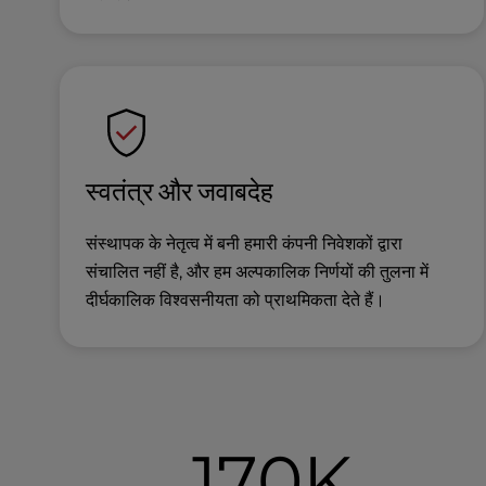
b
s
i
t
e
t
o
p
स्वतंत्र और जवाबदेह
e
o
p
संस्थापक के नेतृत्व में बनी हमारी कंपनी निवेशकों द्वारा
l
संचालित नहीं है, और हम अल्पकालिक निर्णयों की तुलना में
e
दीर्घकालिक विश्वसनीयता को प्राथमिकता देते हैं।
w
i
t
h
v
i
170K
s
u