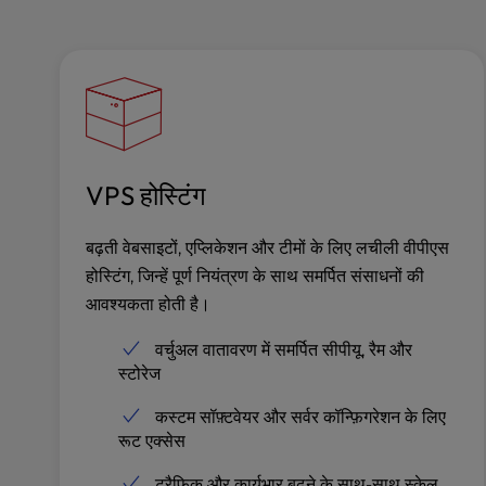
u
s
i
n
g
a
s
c
VPS होस्टिंग
r
e
e
बढ़ती वेबसाइटों, एप्लिकेशन और टीमों के लिए लचीली वीपीएस
n
होस्टिंग, जिन्हें पूर्ण नियंत्रण के साथ समर्पित संसाधनों की
r
आवश्यकता होती है।
e
a
वर्चुअल वातावरण में समर्पित सीपीयू, रैम और
d
स्टोरेज
e
r
कस्टम सॉफ़्टवेयर और सर्वर कॉन्फ़िगरेशन के लिए
;
रूट एक्सेस
P
ट्रैफ़िक और कार्यभार बढ़ने के साथ-साथ स्केल
r