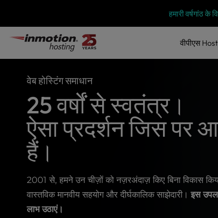
P
सामग्री
हमारी वर्षगांठ के
l
में
e
जाएं
a
वीपीएस
Host
s
e
n
वेब होस्टिंग समाधान
o
t
25 वर्षों से स्वतंत्र।
e
:
ऐसा प्रदर्शन जिस पर 
T
h
हैं।
i
s
w
e
2001 से, हमने उन चीज़ों को नज़रअंदाज़ किए बिना विकास किया ह
b
वास्तविक मानवीय सहयोग और दीर्घकालिक साझेदारी।
इस उपलब्
s
i
लाभ उठाएं।