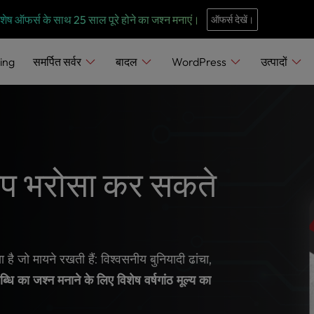
e
n
 विशेष ऑफर्स के साथ 25 साल पूरे होने का जश्न मनाएं।
ऑफर्स देखें।
r
e
ing
समर्पित सर्वर
बादल
WordPress
उत्पादों
a
d
e
r
s
आप भरोसा कर सकते
ै जो मायने रखती हैं: विश्वसनीय बुनियादी ढांचा,
धि का जश्न मनाने के लिए विशेष वर्षगांठ मूल्य का