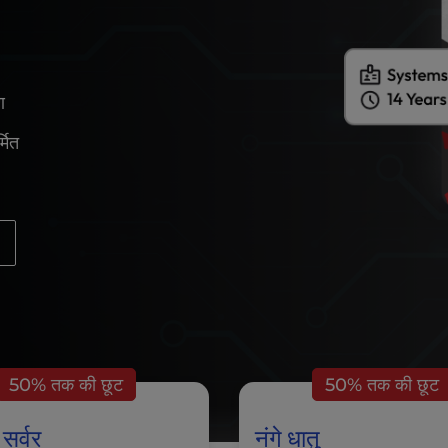
ण
्मित
50% तक की छूट
50% तक की छूट
 सर्वर
नंगे धातु