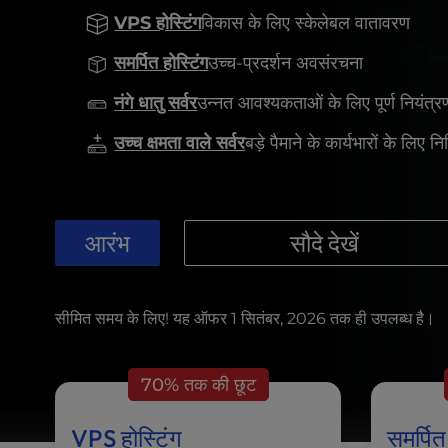
t
VPS होस्टिंग
विकास के लिए स्केलेबल वातावरण
e
i
समर्पित होस्टिंग
उच्च-प्रदर्शन अवसंरचना
n
c
नंगे धातु सर्वर
उन्नत आवश्यकताओं के लिए पूर्ण नियंत्र
l
u
उच्च क्षमता वाले सर्वर
बड़े पैमाने के कार्यभारों के लिए निर
d
e
s
a
आरंभ
सौदे देखें
n
a
c
c
सीमित समय के लिए! यह ऑफर 1 सितंबर, 2026 तक ही उपलब्ध है।
e
s
s
70% तक की छूट
i
b
VPS होस्टिंग
समर्पित
i