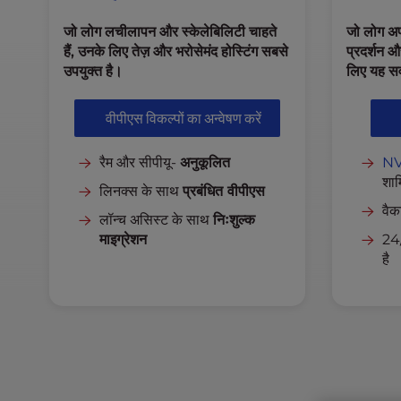
l
जो लोग लचीलापन और स्केलेबिलिटी चाहते
जो लोग अपन
i
हैं, उनके लिए तेज़ और भरोसेमंद होस्टिंग सबसे
प्रदर्शन औ
t
उपयुक्त है।
लिए यह सर्
y
s
y
वीपीएस विकल्पों का अन्वेषण करें
s
t
रैम और सीपीयू-
अनुकूलित
N
e
शाम
लिनक्स के साथ
प्रबंधित वीपीएस
m
वैक
.
लॉन्च असिस्ट के साथ
निःशुल्क
P
माइग्रेशन
24/
r
है
e
s
s
C
o
n
t