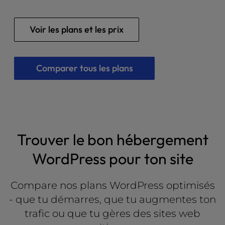
l
i
Voir les plans et les prix
t
y
s
y
Comparer tous les plans
s
t
e
m
.
Trouver le bon hébergement
WordPress pour ton site
Compare nos plans WordPress optimisés
- que tu démarres, que tu augmentes ton
trafic ou que tu gères des sites web