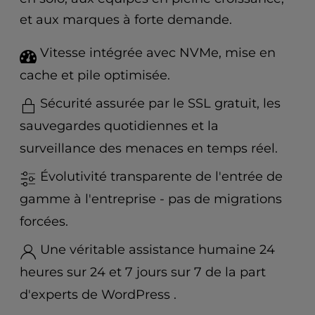
t
e
et aux marques à forte demande.
i
n
Vitesse intégrée avec NVMe, mise en
c
cache et pile optimisée.
l
u
Sécurité assurée par le SSL gratuit, les
d
sauvegardes quotidiennes et la
e
s
surveillance des menaces en temps réel.
a
n
Évolutivité transparente de l'entrée de
a
gamme à l'entreprise - pas de migrations
c
c
forcées.
e
Une véritable assistance humaine 24
s
s
heures sur 24 et 7 jours sur 7 de la part
i
d'experts de WordPress .
b
i