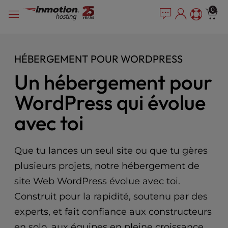
P
Skip
e
0
l
a
to
e
d
content
e
a
r
s
HÉBERGEMENT POUR WORDPRESS
s
e
n
Un hébergement pour
o
WordPress qui évolue
t
e
avec toi
:
T
h
Que tu lances un seul site ou que tu gères
i
s
plusieurs projets, notre hébergement de
w
site Web WordPress évolue avec toi.
e
b
Construit pour la rapidité, soutenu par des
s
experts, et fait confiance aux constructeurs
i
en solo, aux équipes en pleine croissance,