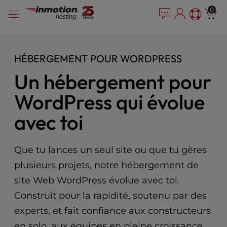
P
Skip
e
0
l
a
to
e
d
content
e
a
r
s
HÉBERGEMENT POUR WORDPRESS
s
e
n
Un hébergement pour
o
WordPress qui évolue
t
e
avec toi
:
T
h
Que tu lances un seul site ou que tu gères
i
s
plusieurs projets, notre hébergement de
w
site Web WordPress évolue avec toi.
e
b
Construit pour la rapidité, soutenu par des
s
experts, et fait confiance aux constructeurs
i
en solo, aux équipes en pleine croissance,