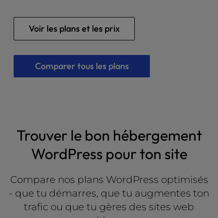
l
i
Voir les plans et les prix
t
y
s
y
Comparer tous les plans
s
t
e
m
.
Trouver le bon hébergement
WordPress pour ton site
Compare nos plans WordPress optimisés
- que tu démarres, que tu augmentes ton
trafic ou que tu gères des sites web