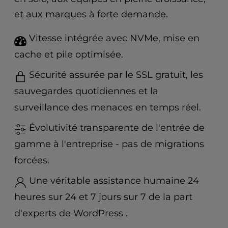
t
e
et aux marques à forte demande.
i
n
Vitesse intégrée avec NVMe, mise en
c
cache et pile optimisée.
l
u
Sécurité assurée par le SSL gratuit, les
d
sauvegardes quotidiennes et la
e
s
surveillance des menaces en temps réel.
a
n
Évolutivité transparente de l'entrée de
a
gamme à l'entreprise - pas de migrations
c
c
forcées.
e
Une véritable assistance humaine 24
s
s
heures sur 24 et 7 jours sur 7 de la part
i
d'experts de WordPress .
b
i