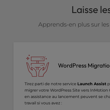
a
Laisse le
l
d
i
Apprends-en plus sur les
s
a
b
i
l
i
t
i
WordPress Migratio
e
s
w
Tirez parti de notre service
Launch Assist
p
h
o
migrer votre WordPress Site vers InMotion 
a
en assistance au lancement peuvent se ch
r
travail si vous avez :
e