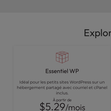
e
s
s
C
o
Explor
n
t
r
o
l
-
F
Essentiel WP
1
0
t
Idéal pour les petits sites WordPress sur un
o
hébergement partagé avec courriel et cPanel
o
inclus.
p
À partir de
$5.29
e
/mois
n