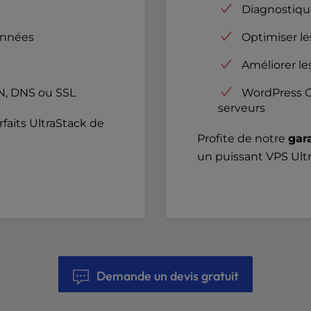
Diagnostique
onnées
Optimiser le
Améliorer l
N, DNS ou SSL
WordPress O
serveurs
rfaits UltraStack de
Profite de notre
gar
un puissant VPS Ultr
Demande un devis gratuit