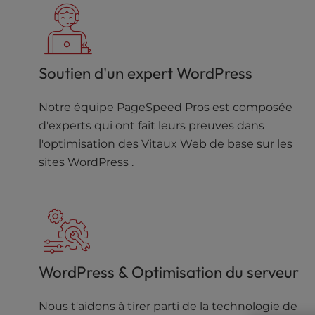
l
i
t
y
Soutien d'un expert WordPress
s
y
s
Notre équipe PageSpeed Pros est composée
t
d'experts qui ont fait leurs preuves dans
e
l'optimisation des Vitaux Web de base sur les
m
sites WordPress .
.
P
r
e
s
s
C
WordPress & Optimisation du serveur
o
n
t
Nous t'aidons à tirer parti de la technologie de