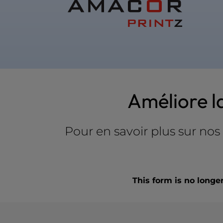
b
s
i
t
e
t
o
p
e
Améliore l
o
p
l
Pour en savoir plus sur no
e
w
i
t
h
This form is no longe
v
i
s
u