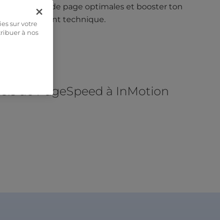
des vitesses de page optimales et booster ton
référencement technique.
ies sur votre
tribuer à nos
nels de PageSpeed à InMotion