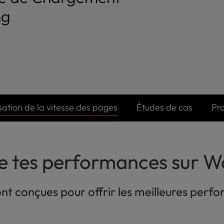
ng
ation de la vitesse des pages
Études de cas
Pr
e tes performances sur W
ont conçues pour offrir les meilleures per