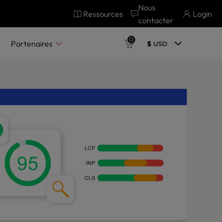
Nous
Ressources
Login
contacter
0
Partenaires
$
USD