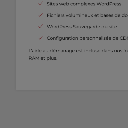
u
Sites web complexes WordPress
s
i
Fichiers volumineux et bases de d
n
WordPress Sauvegarde du site
g
a
Configuration personnalisée de CD
s
c
L'aide au démarrage est incluse dans nos fo
r
RAM et plus.
e
e
n
r
e
a
d
e
r
;
P
r