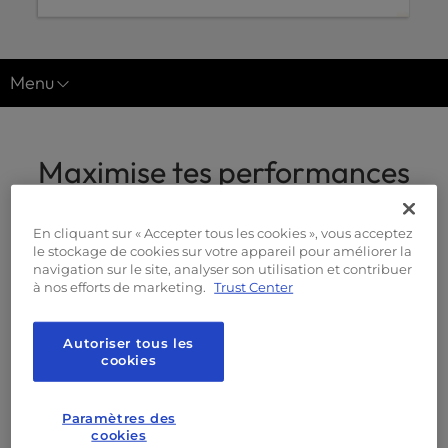
l
i
t
Menu
y
s
Hébergement géré pour WordPress
y
s
Optimisation de la vitesse des pages
Maximise tes performances
t
e
Études de cas
sur WordPress
m
Programme de l'Agence
En cliquant sur « Accepter tous les cookies », vous acceptez
.
le stockage de cookies sur votre appareil pour améliorer la
Nos solutions d'optimisation sont conçues
navigation sur le site, analyser son utilisation et contribuer
à nos efforts de marketing.
Trust Center
pour offrir les meilleures performances pour
WordPress sites.
Autoriser tous les
cookies
Paramètres des
cookies