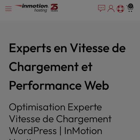
P
Skip
e
0
l
a
to
e
d
content
e
a
r
s
s
e
Experts en Vitesse de
n
o
t
Chargement et
e
:
T
Performance Web
h
i
s
Optimisation Experte
w
e
Vitesse de Chargement
b
s
WordPress | InMotion
i