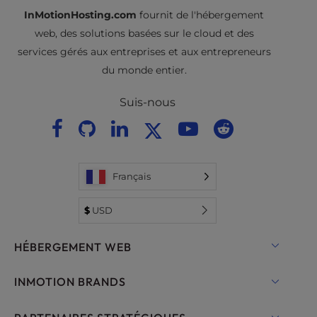
InMotionHosting.com
fournit de l'hébergement
web, des solutions basées sur le cloud et des
services gérés aux entreprises et aux entrepreneurs
du monde entier.
Suis-nous
Français
$
USD
HÉBERGEMENT WEB
Hébergement mutualisé
INMOTION BRANDS
Hébergement pour WordPress
RamNode Cloud