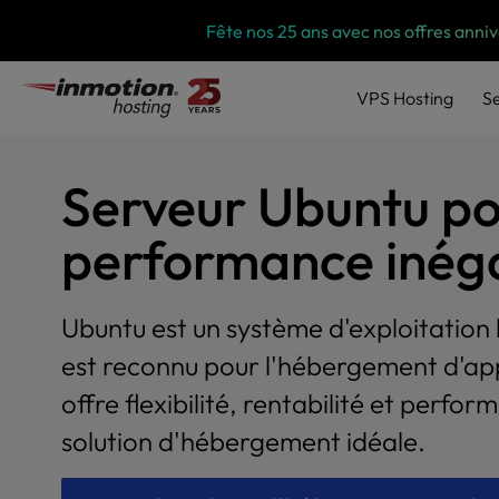
P
Skip
Fête nos 25 ans avec nos offres anni
l
to
e
content
a
VPS
Hosting
S
s
e
n
o
Serveur Ubuntu po
t
e
performance inég
:
T
h
Ubuntu est un système d'exploitation l
i
s
est reconnu pour l'hébergement d'appl
w
offre flexibilité, rentabilité et perform
e
b
solution d'hébergement idéale.
s
i