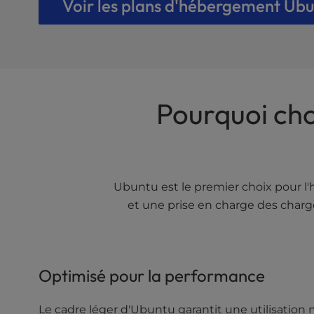
t
Voir les plans d'hébergement Ub
e
i
n
c
l
u
Pourquoi cho
d
e
s
a
n
a
Ubuntu est le premier choix pour l'
c
et une prise en charge des charge
c
e
s
s
Optimisé pour la performance
i
b
Le cadre léger d'Ubuntu garantit une utilisation 
i