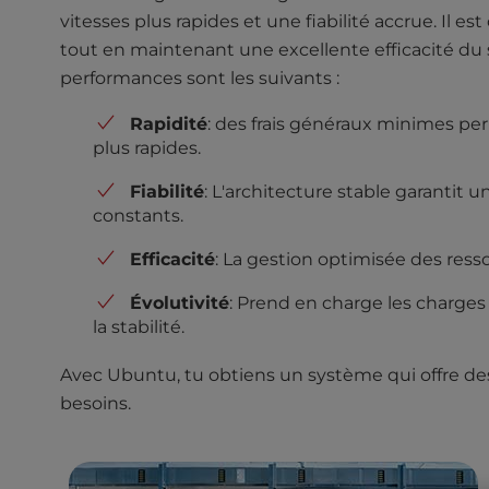
l
vitesses plus rapides et une fiabilité accrue. Il e
i
tout en maintenant une excellente efficacité du
t
performances sont les suivants :
y
s
Rapidité
: des frais généraux minimes p
y
plus rapides.
s
t
Fiabilité
: L'architecture stable garanti
e
constants.
m
.
Efficacité
: La gestion optimisée des resso
P
Évolutivité
: Prend en charge les charge
r
la stabilité.
e
s
Avec Ubuntu, tu obtiens un système qui offre de
s
C
besoins.
o
n
t