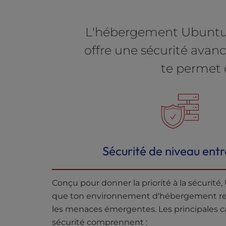
u
s
i
L'hébergement Ubuntu e
n
g
offre une sécurité avan
a
te permet d
s
c
r
e
e
n
r
e
Sécurité de niveau entr
a
d
e
Conçu pour donner la priorité à la sécurité
r
que ton environnement d'hébergement re
;
les menaces émergentes. Les principales c
P
sécurité comprennent :
r