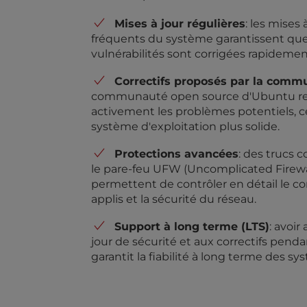
e
Mises à jour régulières
: les mises 
s
fréquents du système garantissent que
s
vulnérabilités sont corrigées rapidemen
C
o
Correctifs proposés par la comm
n
communauté open source d'Ubuntu rep
t
activement les problèmes potentiels, c
r
système d'exploitation plus solide.
o
l
Protections avancées
: des trucs
-
le pare-feu UFW (Uncomplicated Firew
F
permettent de contrôler en détail le
1
applis et la sécurité du réseau.
0
t
Support à long terme (LTS)
: avoir
o
jour de sécurité et aux correctifs pend
o
garantit la fiabilité à long terme des s
p
e
n