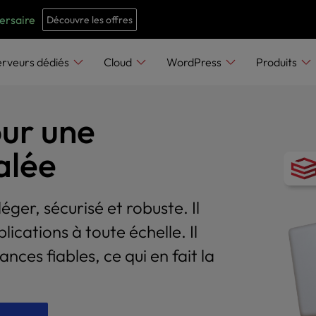
e
n
versaire
Découvre les offres
r
e
erveurs dédiés
Cloud
WordPress
Produits
a
d
ur une
e
r
alée
s
éger, sécurisé et robuste. Il
ications à toute échelle. Il
ances fiables, ce qui en fait la