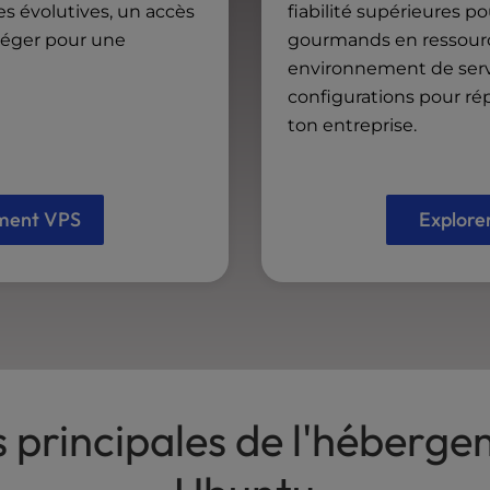
es évolutives, un accès
fiabilité supérieures po
 léger pour une
gourmands en ressource
environnement de serve
configurations pour r
ton entreprise.
ement VPS
Explore
s principales de l'héberge