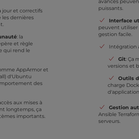
avancés peuvent 
puissants.
à jour et correctifs
 les dernières
Interface u
t.
peuvent utilise
gestion facile.
unauté
: la
ère et règle
Intégration
e qui rend le
Git
: Ça 
versions et 
 comme AppArmor et
all) d'Ubuntu
Outils 
 comportement des
charge Dock
d'application
 accès aux mises à
Gestion au
ant longtemps, ça
Ansible Terraform
ystèmes importants.
serveurs.