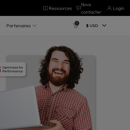
Nous
Ressources
Login
contacter
0
Partenaires
$
USD