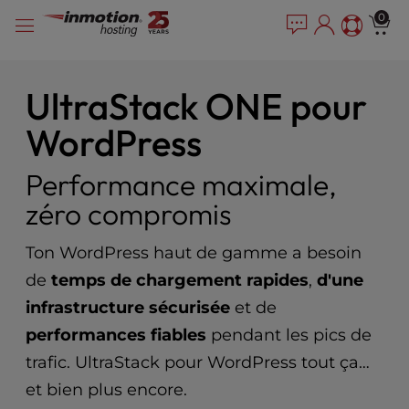
P
Skip
e
0
l
a
to
e
d
content
e
a
r
s
UltraStack ONE pour
s
e
WordPress
n
o
t
Performance maximale,
e
zéro compromis
:
T
h
Ton WordPress haut de gamme a besoin
i
de
temps de chargement rapides
,
d'une
s
infrastructure sécurisée
et de
w
e
performances fiables
pendant les pics de
b
trafic. UltraStack pour WordPress tout ça…
s
et bien plus encore.
i