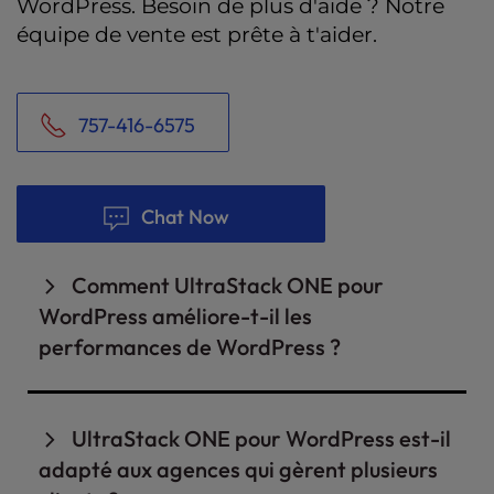
WordPress. Besoin de plus d'aide ? Notre
équipe de vente est prête à t'aider.
757-416-6575
Chat Now
Comment UltraStack ONE pour
WordPress améliore-t-il les
performances de WordPress ?
UltraStack ONE pour WordPress est conçu
pour les sites WordPress haute performance
UltraStack ONE pour WordPress est-il
avec des configurations NGINX, Redis et PHP-
adapté aux agences qui gèrent plusieurs
FPM personnalisées, associées à un stockage