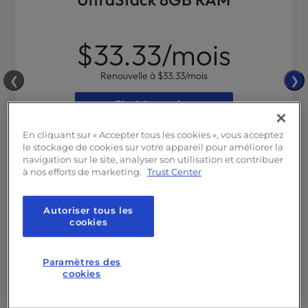
$33.33
/mois
Renouvelle à
$33.33
/mois
❮
❯
Choisis un plan
En cliquant sur « Accepter tous les cookies », vous acceptez
1
Site web
le stockage de cookies sur votre appareil pour améliorer la
navigation sur le site, analyser son utilisation et contribuer
8 vCPU
Puissance de calcul
à nos efforts de marketing.
Trust Center
8GB
RAM
250GB
NVMe SSD
Autoriser tous les
cookies
Bande passante
illimitée
35
travailleurs PHP
Paramètres des
128 MO ET PLUS
Cache
Redis
cookies
Sécurité de base