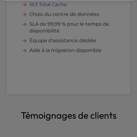
SSL gratuit et IP dédiée
W3 Total Cache
Authentification unique
Choix du centre de données
Modsec Firewall
SLA de 99,99 % pour le temps de
Protection DDoS
disponibilité
Équipe d'assistance dédiée
Aide à la migration disponible
Témoignages de clients