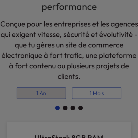
performance
l
i
t
Conçue pour les entreprises et les agences
y
s
qui exigent vitesse, sécurité et évolutivité -
y
que tu gères un site de commerce
s
t
électronique à fort trafic, une plateforme
e
à fort contenu ou plusieurs projets de
m
.
clients.
1 An
1 Mois
UltraStack 8GB RAM