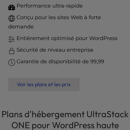
t
Performance ultra-rapide
e
i
Conçu pour les sites Web à forte
n
c
demande
l
Entièrement optimisé pour WordPress
u
d
Sécurité de niveau entreprise
e
s
Garantie de disponibilité de 99,99
a
n
a
c
Voir les plans et les prix
c
e
s
s
Plans d'hébergement UltraStack
i
b
ONE pour WordPress haute
i