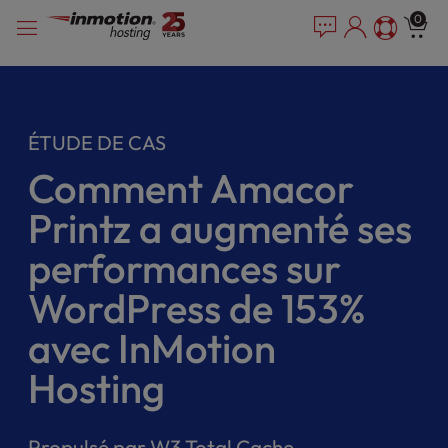
P
Skip
e
0
l
a
to
e
d
content
e
a
r
s
s
e
ÉTUDE DE CAS
n
o
Comment Amacor
t
e
Printz a augmenté ses
:
T
performances sur
h
WordPress de 153%
i
s
avec InMotion
w
e
Hosting
b
s
i
Propulsé par W3 Total Cache