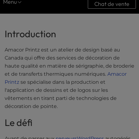
Menu
Chat de vente
l
i
Centre de ressources
t
y
Études de cas
Introduction
s
y
Téléchargements
s
Amacor Printz est un atelier de design basé au
Guides ultimes
t
Canada qui offre des services de décoration de
e
Vidéos
haute qualité en matière de sérigraphie, de broderie
m
.
et de transferts thermiques numériques.
Amacor
Outils
Printz
se spécialise dans la production et
l'application de dessins et de logos sur les
vêtements en tirant parti de technologies de
décoration de pointe.
Le défi
Avant de passer aux
serveursWordPress
autogérés