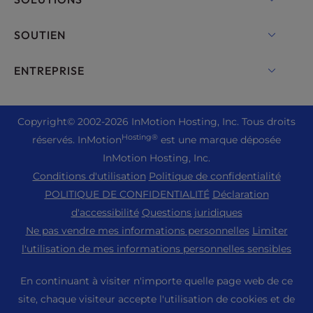
Serveurs dédiés
Backup Manager
Hébergement cPanel
SOUTIEN
Serveur bare metal
Sécurité Monarx
Hébergement Drupal
Solutions d'hébergement pour entreprises
Chat en direct
ENTREPRISE
Courriel professionnel
Hébergement ecommerce
Cloud privé géré
+1 757 416 6575
Services de site Web
A propos de nous
Hébergement Joomla
Hébergement revendeur
+44 2045 763722
Copyright
© 2002-2026
InMotion Hosting, Inc.
Tous droits
WordPress Constructeur de site Web
Emplacement des centres de données
Hébergement Laravel
Hosting®
réservés. InMotion
est une marque déposée
Revendeur VPS
Premier Support
Tableau de bord WebPro
Centre de données de Los Angeles
InMotion Hosting, Inc.
Hébergement Linux
Tarification
Centre d'assistance
Conditions d'utilisation
Politique de confidentialité
Centre de données Ashburn
Hébergement Magento
Ressources
POLITIQUE DE CONFIDENTIALITÉ
Déclaration
Centre de données d'Amsterdam
Hébergement de serveurs Minecraft
d'accessibilité
Questions juridiques
Soutien à la communauté
Presse
Ne pas vendre mes informations personnelles
Limiter
Hébergement PHP
WordPress Tutoriels
l'utilisation de mes informations personnelles sensibles
Carrières
PrestaShop Hébergement
Solutions InMotion
Blog
En continuant à visiter n'importe quelle page web de ce
Hébergement Ubuntu
Hébergement géré
site, chaque visiteur accepte l'utilisation de cookies et de
Programme d'affiliation
WordPress