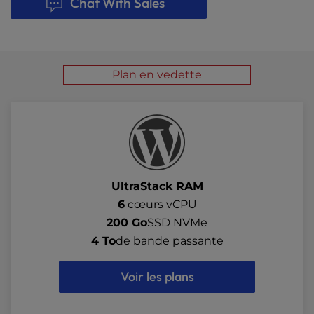
Chat With Sales
Plan en vedette
UltraStack RAM
6
cœurs vCPU
200 Go
SSD NVMe
4 To
de bande passante
Voir les plans