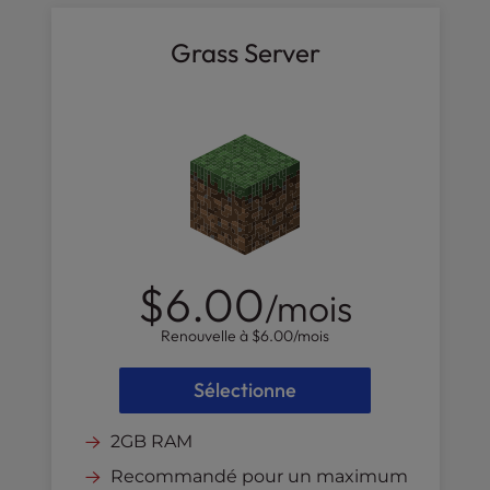
l
i
Grass Server
t
y
s
y
s
t
e
m
.
$6.00
/mois
Renouvelle à
$6.00
/mois
Sélectionne
2GB RAM
Recommandé pour un maximum