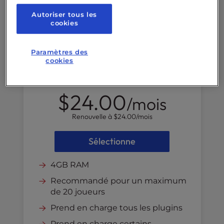
Autoriser tous les
cookies
Paramètres des
cookies
$24.00
/mois
Renouvelle à
$24.00
/mois
Sélectionne
4GB RAM
Recommandé pour un maximum
de 20 joueurs
Prend en charge tous les plugins
Prend en charge certains