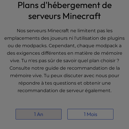
t
Plans d'hébergement de
e
serveurs Minecraft
i
n
c
Nos serveurs Minecraft ne limitent pas les
l
emplacements des joueurs ni l'utilisation de plugins
u
d
ou de modpacks. Cependant, chaque modpack a
e
des exigences différentes en matière de mémoire
s
vive. Tu n'es pas sûr de savoir quel plan choisir ?
a
Consulte notre
guide de recommandation de la
n
mémoire vive
. Tu peux discuter avec nous pour
a
c
répondre à tes questions et obtenir une
c
recommandation de serveur également.
e
s
s
1 An
1 Mois
i
b
i