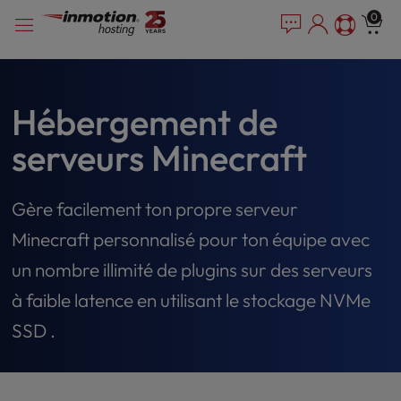
P
Skip
e
0
l
a
to
e
d
content
e
a
r
s
s
e
Hébergement de
n
serveurs Minecraft
o
t
e
Gère facilement ton propre serveur
:
T
Minecraft personnalisé pour ton équipe avec
h
i
un nombre illimité de plugins sur des serveurs
s
à faible latence en utilisant le stockage NVMe
w
e
SSD .
b
s
i