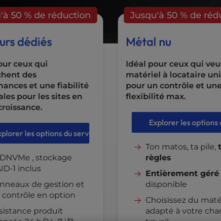
'à 50 % de réduction
Jusqu'à 50 % de réd
urs dédiés
Métal nu
our ceux qui
Idéal pour ceux qui veu
chent des
matériel à locataire un
ances et une fiabilité
pour un contrôle et un
es pour les sites en
flexibilité max.
croissance.
Explorer les options
xplorer les options du serveur
Ton matos, ta pile,
DNVMe , stockage
règles
ID-1 inclus
Entièrement géré
nneaux de gestion et
disponible
 contrôle en option
Choisissez du maté
sistance produit
adapté à votre cha