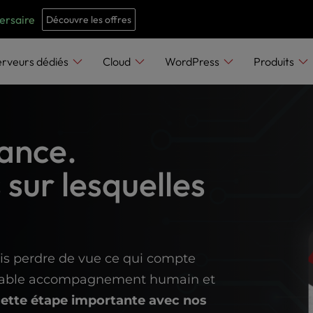
e
n
versaire
Découvre les offres
r
e
erveurs dédiés
Cloud
WordPress
Produits
a
d
e
ance.
r
s
sur lesquelles
is perdre de vue ce qui compte
éritable accompagnement humain et
cette étape importante avec nos