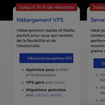
l
Jusqu'à 70 % de réduction
Jusqu
i
t
Hébergement VPS
Serve
y
s
y
Hébergement rapide et fiable,
Idéal p
s
parfait pour ceux qui veulent
recher
t
de la flexibilité et de
perform
e
l'évolutivité.
maximal
m
pleine 
.
Découvrez les options VPS
P
E
r
Optimisé pour
la RAM
e
et le processeur
SS
s
RA
s
VPS géré
avec Linux
C
Pa
Migrations gratuites
o
de
avec
Launch Assist
n
As
t