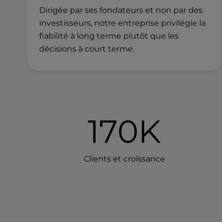
a
Dirigée par ses fondateurs et non par des
l
investisseurs, notre entreprise privilégie la
d
fiabilité à long terme plutôt que les
i
décisions à court terme.
s
a
b
i
l
i
t
170K
i
e
s
Clients et croissance
w
h
o
a
r
e