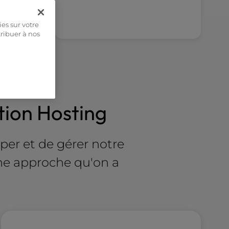
ies sur votre
tribuer à nos
tion Hosting
per et de gérer notre
une approche qu'on a