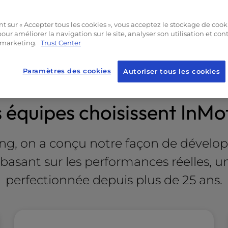
ancée 24 h/24, 7 j/7
travail
cluse
t sur « Accepter tous les cookies », vous acceptez le stockage de cook
our améliorer la navigation sur le site, analyser son utilisation et con
e marketing.
Trust Center
Paramètres des cookies
Autoriser tous les cookies
s équipes choisissent InMo
g, on a conçu notre façon de dévelop
e basant sur les performances réelles, 
perfectionnée depuis plus de 25 ans.