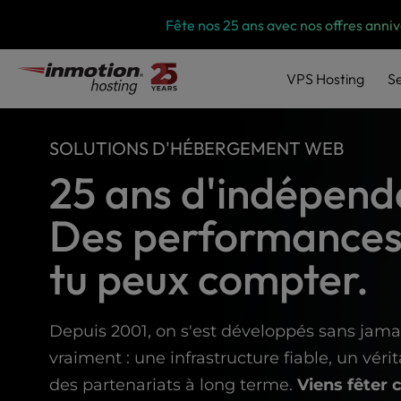
P
Skip
Fête nos 25 ans avec nos offres anni
l
to
e
content
a
VPS
Hosting
S
s
e
n
SOLUTIONS D'HÉBERGEMENT WEB
o
t
25 ans d'indépend
e
:
Des performances 
T
h
tu peux compter.
i
s
w
e
Depuis 2001, on s'est développés sans jama
b
vraiment : une infrastructure fiable, un v
s
i
des partenariats à long terme.
Viens fêter 