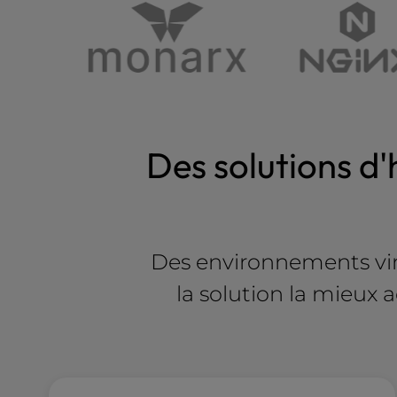
u
s
i
n
g
a
s
c
Des solutions d
r
e
e
n
r
Des environnements virt
e
a
la solution la mieux 
d
e
r
;
P
r