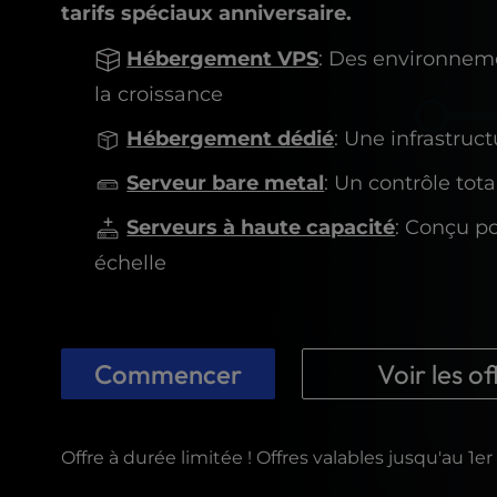
t
tarifs spéciaux anniversaire.
e
i
Hébergement VPS
: Des environnem
n
la croissance
c
l
Hébergement dédié
: Une infrastru
u
d
Serveur bare metal
: Un contrôle tot
e
s
Serveurs à haute capacité
: Conçu po
a
échelle
n
a
c
c
Commencer
Voir les of
e
s
s
i
Offre à durée limitée ! Offres valables jusqu'au 1
b
i