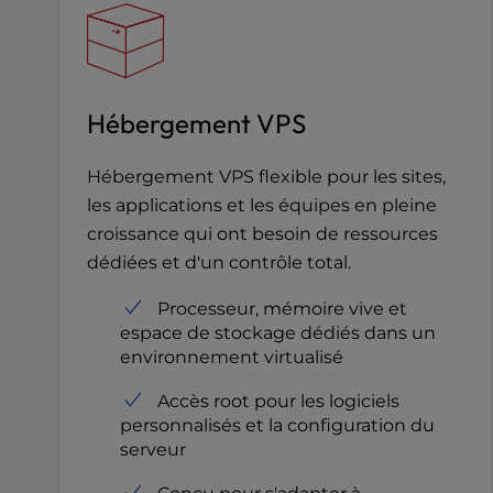
e
s
s
C
Hébergement VPS
o
n
t
Hébergement VPS flexible pour les sites,
r
les applications et les équipes en pleine
o
croissance qui ont besoin de ressources
l
dédiées et d'un contrôle total.
-
F
Processeur, mémoire vive et
1
espace de stockage dédiés dans un
0
environnement virtualisé
t
o
Accès root pour les logiciels
o
personnalisés et la configuration du
p
serveur
e
n