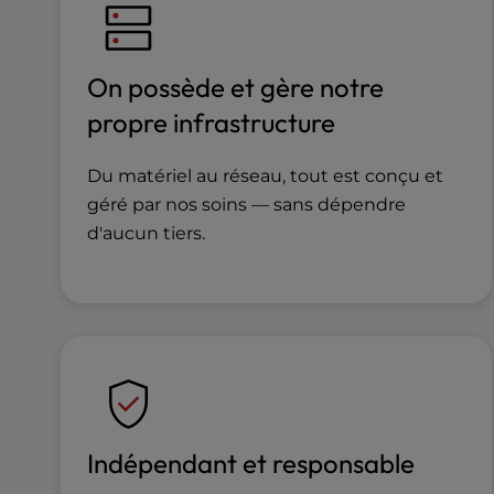
b
s
i
t
On possède et gère notre
e
propre infrastructure
t
o
p
Du matériel au réseau, tout est conçu et
e
géré par nos soins — sans dépendre
o
d'aucun tiers.
p
l
e
w
i
t
h
v
i
Indépendant et responsable
s
u