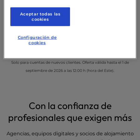
Asistencia humana experta
24/7
Aceptar todas las
99,99 %
de tiempo de actividad
cookies
garantizado
Migración
gratuita
Configuración de
cookies
Solo para cuentas de nuevos clientes. Oferta válida hasta el 1 de
septiembre de 2026 a las 12:00 h (hora del Este).
Con la confianza de
profesionales que exigen más
Agencias, equipos digitales y socios de alojamiento