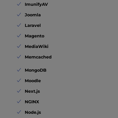
ImunifyAV
Joomla
Laravel
Magento
MediaWiki
Memcached
MongoDB
Moodle
Next.js
NGINX
Node.js