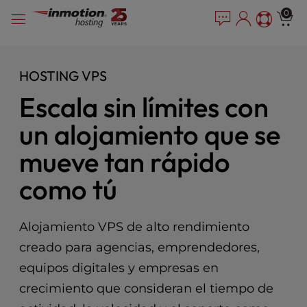
P
Saltar
e
0
l
a
al
e
d
contenido
e
a
r
s
HOSTING VPS
s
e
Escala sin límites con
n
o
un alojamiento que se
t
e
mueve tan rápido
:
T
como tú
h
i
s
Alojamiento VPS de alto rendimiento
w
creado para agencias, emprendedores,
e
b
equipos digitales y empresas en
s
crecimiento que consideran el tiempo de
i