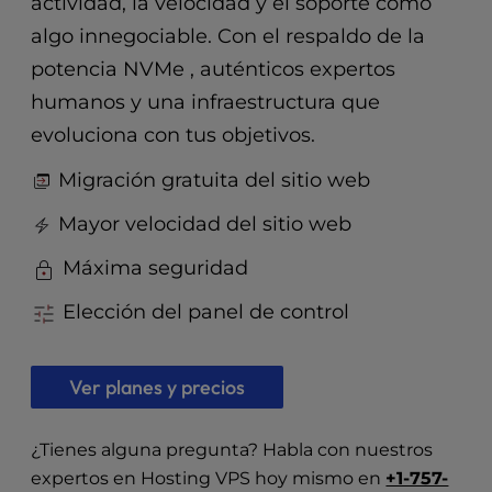
actividad, la velocidad y el soporte como
t
e
algo innegociable. Con el respaldo de la
i
potencia NVMe , auténticos expertos
n
c
humanos y una infraestructura que
l
evoluciona con tus objetivos.
u
d
Migración gratuita del sitio web
e
s
Mayor velocidad del sitio web
a
Máxima seguridad
n
a
Elección del panel de control
c
c
e
Ver planes y precios
s
s
i
¿Tienes alguna pregunta? Habla con nuestros
b
expertos en Hosting VPS hoy mismo en
+1-757-
i