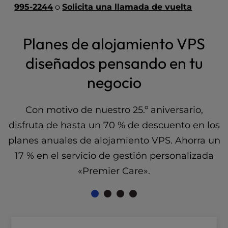
995-2244
o
Solicita una llamada de vuelta
l
i
t
Planes de alojamiento VPS
y
s
diseñados pensando en tu
y
s
negocio
t
e
m
Con motivo de nuestro 25.º aniversario,
.
disfruta de hasta un 70 % de descuento en los
planes anuales de alojamiento VPS. Ahorra un
17 % en el servicio de gestión personalizada
«Premier Care».