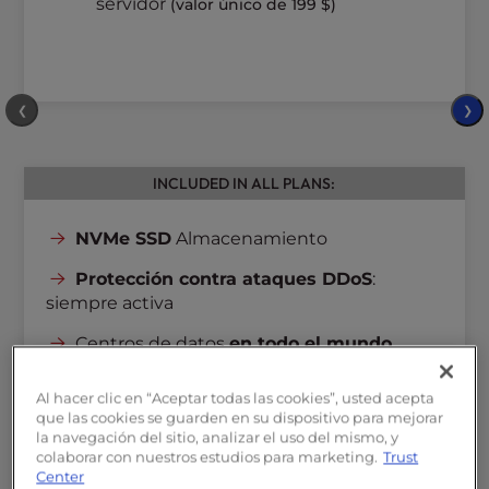
servidor
(valor único de 199 $)
❮
❯
INCLUDED IN ALL PLANS:
NVMe SSD
Almacenamiento
Protección contra ataques DDoS
:
siempre activa
Centros de datos
en todo el mundo
Velocidad de red
de 1 Gbps
Al hacer clic en “Aceptar todas las cookies”, usted acepta
que las cookies se guarden en su dispositivo para mejorar
Acceso
completo de root
la navegación del sitio, analizar el uso del mismo, y
colaborar con nuestros estudios para marketing.
Trust
Direcciones IP
dedicadas
Center