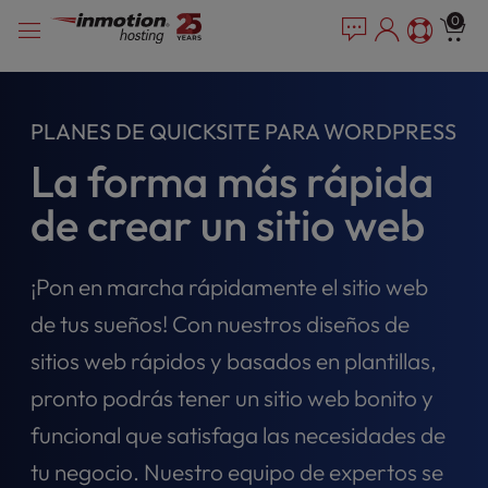
P
Saltar
e
0
l
a
al
e
d
contenido
e
a
r
s
PLANES DE QUICKSITE PARA WORDPRESS
s
e
n
La forma más rápida
o
t
de crear un sitio web
e
:
T
¡Pon en marcha rápidamente el sitio web
h
de tus sueños! Con nuestros diseños de
i
s
sitios web rápidos y basados en plantillas,
w
pronto podrás tener un sitio web bonito y
e
b
funcional que satisfaga las necesidades de
s
i
tu negocio. Nuestro equipo de expertos se