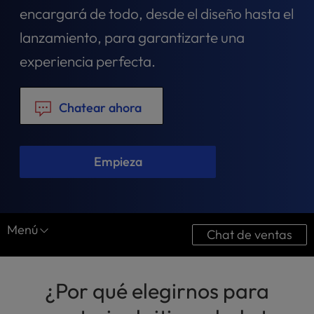
t
encargará de todo, desde el diseño hasta el
e
i
lanzamiento, para garantizarte una
n
experiencia perfecta.
c
l
u
Chatear ahora
d
e
s
a
Empieza
n
a
c
c
Menú
e
Chat de ventas
s
Servicios web
s
i
¿Por qué elegirnos para
Diseño web
b
i