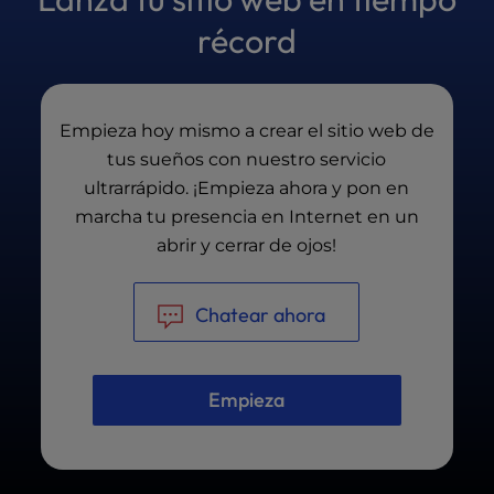
del sitio web, recogeremos tus comentarios y
haremos las actualizaciones necesarias antes
récord
de finalizar el sitio.
Empieza hoy mismo a crear el sitio web de
tus sueños con nuestro servicio
ultrarrápido. ¡Empieza ahora y pon en
marcha tu presencia en Internet en un
abrir y cerrar de ojos!
Chatear ahora
Empieza