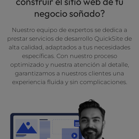
construir el sitio web de tu
Optimización
l
negocio soñado?
i
Mantenimiento del sitio web
t
y
Nuestro equipo de expertos se dedica a
s
prestar servicios de desarrollo QuickSite de
y
s
alta calidad, adaptados a tus necesidades
t
específicas. Con nuestro proceso
e
optimizado y nuestra atención al detalle,
m
garantizamos a nuestros clientes una
.
experiencia fluida y sin complicaciones.