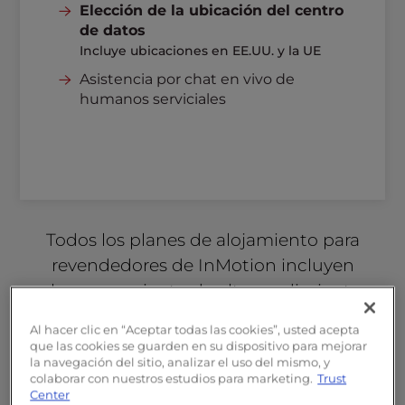
Elección de la ubicación del centro
disponibles
Créditos publicitarios gratuitos
de datos
Herramientas de gestión de clientes
Incluye ubicaciones en EE.UU. y la UE
Asistencia por chat en vivo de
humanos serviciales
Todos los planes de alojamiento para
revendedores de InMotion incluyen
almacenamiento de alto rendimiento,
WHMCS gratuito y herramientas para
Al hacer clic en “Aceptar todas las cookies”, usted acepta
revendedores de dominios, marca blanca,
que las cookies se guarden en su dispositivo para mejorar
asistencia humana 24 horas al día, 7 días a la
la navegación del sitio, analizar el uso del mismo, y
colaborar con nuestros estudios para marketing.
Trust
semana, y seguridad integrada con SSL,
Center