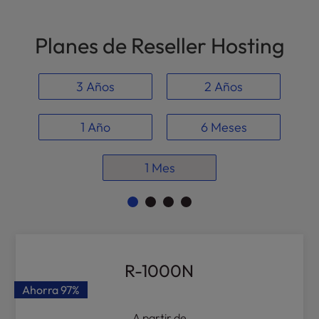
l
i
Planes de Reseller Hosting
t
y
s
3 Años
2 Años
y
s
t
1 Año
6 Meses
e
m
1 Mes
.
R-1000N
Ahorra
97%
A partir de