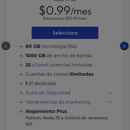
$0.99
/mes
Renueva en
$35.99
/mes
Selecciona
80 GB
tecnología SSD
❮
❯
1000 GB
de ancho de banda
25
cPanel
Licencias incluidas
Cuentas de correo
ilimitadas
1
IP dedicada
Suite de Seguridad
SSL gratuito
Herramientas de marketing
Protección contra hackers y malware
Creador de sitios web
Alojamiento Plus
Python, Node.JS y control de versiones
Protección DDoS
Correo electrónico en cualquier
GIT.
dispositivo
Copias de seguridad automáticas