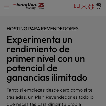
P
Saltar
e
0
l
a
al
e
d
contenido
e
a
r
s
HOSTING PARA REVENDEDORES
s
e
n
Experimenta un
o
t
rendimiento de
e
:
primer nivel con un
T
potencial de
h
i
ganancias ilimitado
s
w
e
Tanto si empiezas desde cero como si te
b
s
trasladas, un Plan Revendedor es todo lo
i
que necesitas para dirigir tu propia