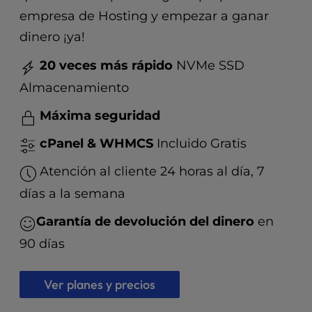
t
empresa de Hosting y empezar a ganar
e
i
dinero ¡ya!
n
c
20 veces más rápido
NVMe SSD
l
Almacenamiento
u
d
Máxima seguridad
e
s
cPanel & WHMCS
Incluido Gratis
a
n
Atención al cliente 24 horas al día, 7
a
días a la semana
c
c
Garantía de devolución del dinero
en
e
90 días
s
s
i
Ver planes y precios
b
i