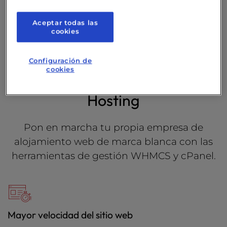
protección contra malware y prevención de
DDoS.
Aceptar todas las
cookies
Comparar todos los planes
Configuración de
cookies
Características del Reseller
Hosting
Pon en marcha tu propia empresa de
alojamiento web de marca blanca con las
herramientas de gestión
WHMCS y cPanel
.
Mayor velocidad del sitio web