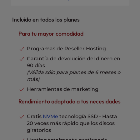
Almacenamiento de seguridad
No incluido
cPanel Cuentas
100
300 GB NVMe
Certificados SSL
Gratis
Incluido en todos los planes
Límites de espacio en disco
tecnología SSD
WHM
Gratis
Cuentas de correo electrónico
Sin límites
Asistencia telefónica, por chat
Para tu mayor comodidad
y mediante tickets
Incluye
Ancho de banda/Transferencia
Sin límites
Protección de datos
RAID 6
Programas de Reseller Hosting
Direcciones IP dedicadas
5
Garantía de devolución del dinero en
90 días
Almacenamiento de seguridad
2GB
(Válida sólo para planes de 6 meses o
Certificados SSL
Gratis
más)
WHM
Gratis
Herramientas de marketing
Asistencia telefónica, por chat
y mediante tickets
Incluye
Rendimiento adaptado a tus necesidades
Gratis
NVMe
tecnología SSD - Hasta
20 veces más rápido que los discos
giratorios