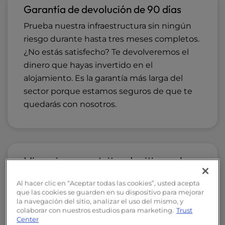
Garantía de devolución de 90 días
Prueba nuestra infraestructura sin ningún
riesgo durante hasta tres meses completos.
¿No estás satisfecho? Te devolveremos el
dinero que hayas invertido en el
alojamiento. Es la garantía más larga del
sector porque estamos seguros de que te
quedarás con nosotros.
Migraciones gratuitas de sitios web
Nuestro equipo de Soluciones Profesionales
Al hacer clic en “Aceptar todas las cookies”, usted acepta
se encarga de todo el proceso de migración.
que las cookies se guarden en su dispositivo para mejorar
la navegación del sitio, analizar el uso del mismo, y
Sin interrupciones en el servicio. Sin
colaborar con nuestros estudios para marketing.
Trust
complicaciones técnicas. Tus sitios web se
Center