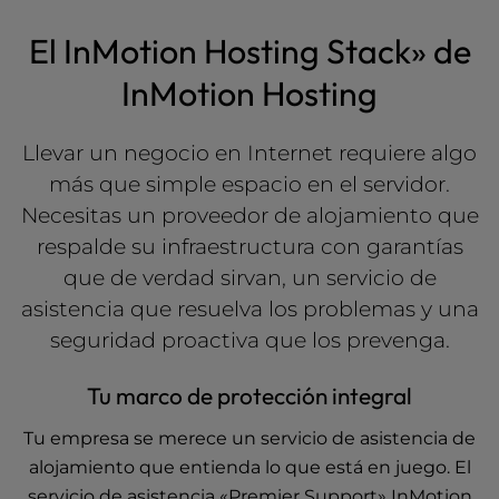
l
El InMotion Hosting Stack» de
i
t
InMotion Hosting
y
s
y
Llevar un negocio en Internet requiere algo
s
más que simple espacio en el servidor.
t
Necesitas un proveedor de alojamiento que
e
m
respalde su infraestructura con garantías
.
que de verdad sirvan, un servicio de
asistencia que resuelva los problemas y una
seguridad proactiva que los prevenga.
Tu marco de protección integral
Tu empresa se merece un servicio de asistencia de
alojamiento que entienda lo que está en juego. El
servicio de asistencia «Premier Support» InMotion