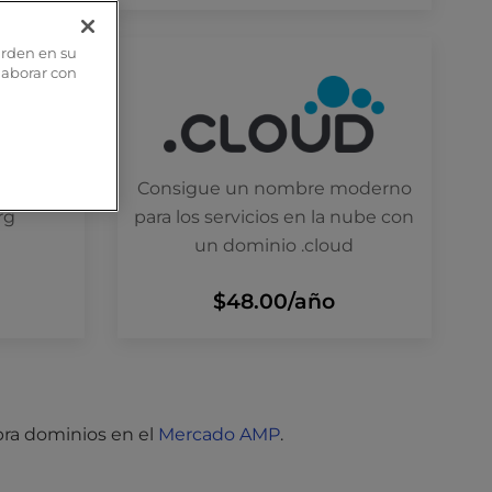
arden en su
olaborar con
úndelas
Consigue un nombre moderno
rg
para los servicios en la nube con
un dominio .cloud
$48.00
/año
a dominios en el
Mercado AMP
.