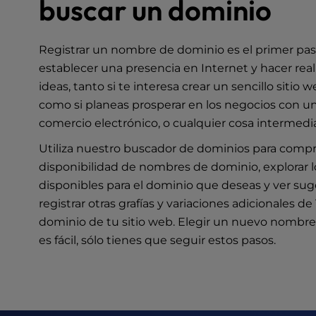
buscar un dominio
e
s
s
Registrar un nombre de dominio es el primer pas
C
establecer una presencia en Internet y hacer rea
o
ideas, tanto si te interesa crear un sencillo sitio 
n
como si planeas prosperar en los negocios con un
t
r
comercio electrónico, o cualquier cosa intermedi
o
Utiliza nuestro
buscador de dominios
para compr
l
disponibilidad de nombres de dominio, explorar 
-
F
disponibles para el dominio que deseas y ver sug
1
registrar otras grafías y variaciones adicionales de
0
dominio de tu sitio web. Elegir un nuevo nombr
t
es fácil, sólo tienes que seguir estos pasos.
o
o
p
e
n