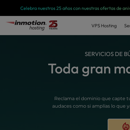
P
Saltar
Celebra nuestros 25 años con nuestras ofertas de ani
l
al
e
contenido
a
VPS
Hosting
Se
s
e
n
o
SERVICIOS DE 
t
e
Toda gran ma
:
T
h
i
s
Reclama el dominio que capte tu 
w
e
audaces como si amplías lo que y
b
s
i