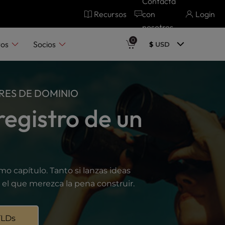
Contacta
Recursos
con
Login
nosotros
0
tos
Socios
$
USD
RES DE DOMINIO
egistro de un
o capítulo. Tanto si lanzas ideas
el que merezca la pena construir.
TLDs