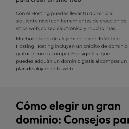
u
s
Con el Hosting puedes llevar tu dominio al
i
n
siguiente nivel con herramientas de creación de
g
sitios web, correo electrónico y mucho más.
a
Muchos planes de alojamiento web InMotion
s
c
Hosting Hosting incluyen un crédito de dominio
r
gratuito con tu compra. Eso significa que
e
puedes adquirir un dominio gratis al comprar un
e
plan de alojamiento web.
n
r
e
a
d
Cómo elegir un gran
e
r
dominio: Consejos pa
;
P
r