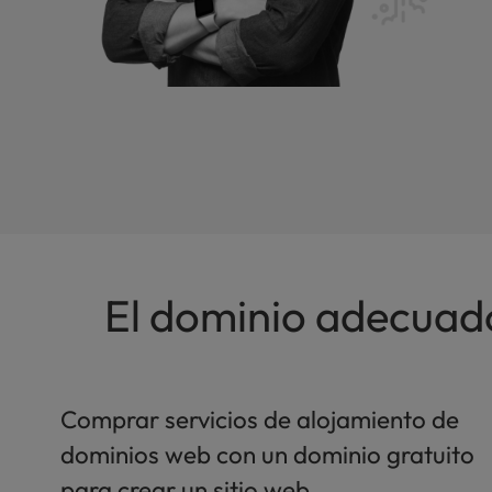
a
l
d
i
s
a
b
i
l
i
t
i
El dominio adecuado
e
s
w
h
o
Comprar servicios de alojamiento de
a
dominios web con un dominio gratuito
r
e
para crear un sitio web