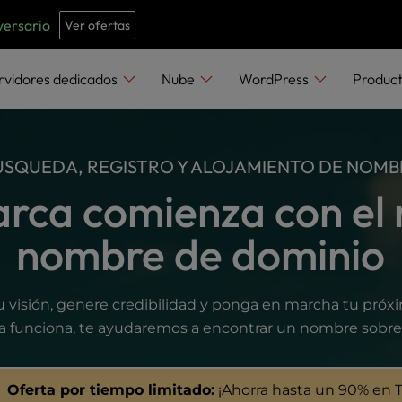
e
n
versario
Ver ofertas
r
e
rvidores dedicados
Nube
WordPress
Produc
a
d
e
BÚSQUEDA, REGISTRO Y ALOJAMIENTO DE NOMB
r
rca comienza con el r
s
nombre de dominio
visión, genere credibilidad y ponga en marcha tu próxim
a funciona, te ayudaremos a encontrar un nombre sobre 
Oferta por tiempo limitado:
¡Ahorra hasta un 90% en 