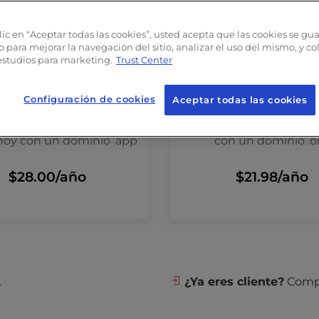
lic en “Aceptar todas las cookies”, usted acepta que las cookies se gu
o para mejorar la navegación del sitio, analizar el uso del mismo, y c
estudios para marketing.
Trust Center
Configuración de cookies
Aceptar todas las cookies
Haz cosas buenas y dif
ure la identidad de su
con un dominio .o
hoy con un dominio .app
$21.98
/año
$28.00
/año
.
¿Ya eres cliente?
Compr