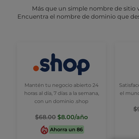
l
Más que un simple nombre de sitio 
i
Encuentra el nombre de dominio que dese
t
y
s
y
s
t
e
m
.
P
Mantén tu negocio abierto 24
Satisfa
r
horas al día, 7 días a la semana,
el mund
e
s
con un dominio .shop
s
$
C
$68.00
$8.00
/año
o
n
Ahorra un 86
t