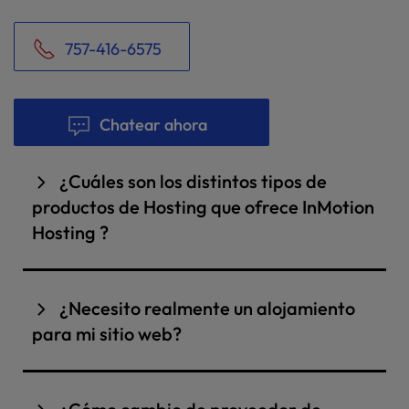
757-416-6575
Chatear ahora
¿Cuáles son los distintos tipos de
productos de Hosting que ofrece InMotion
Hosting ?
En InMotion Hosting, nos enorgullecemos de
ofrecer una amplia gama de planes de
¿Necesito realmente un alojamiento
alojamiento web, incluidas
soluciones
expertas
para mi sitio web?
deWordPress
,
alojamiento VPS
(servidores
privados virtuales),
servidores dedicados
y
Sí, necesitas un alojamiento para tu sitio web.
alojamiento web compartido
. Como
El alojamiento web es la columna vertebral de