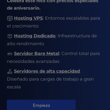
Celebra este hito con precios especiales
t
e
de aniversario.
i
n
Hosting VPS
: Entornos escalables para
c
el crecimiento
l
u
Hosting Dedicado
: Infraestructura de
d
alto rendimiento
e
s
Servidor Bare Metal
: Control total para
a
n
necesidades avanzadas
a
c
Servidores de alta capacidad
:
c
Diseñado para cargas de trabajo a gran
e
escala
s
s
i
b
Empieza
i