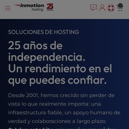
P
Saltar
e
0
l
a
al
e
d
contenido
e
a
r
s
SOLUCIONES DE HOSTING
s
e
25 años de
n
o
independencia.
t
e
Un rendimiento en el
:
T
que puedes confiar.
h
i
s
Desde 2001, hemos crecido sin perder de
w
vista lo que realmente importa: una
e
b
infraestructura fiable, un apoyo humano de
s
verdad y colaboraciones a largo plazo.
i