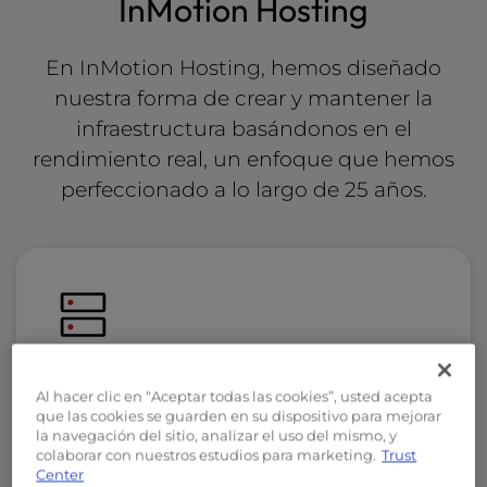
InMotion Hosting
En InMotion Hosting, hemos diseñado
nuestra forma de crear y mantener la
infraestructura basándonos en el
rendimiento real, un enfoque que hemos
perfeccionado a lo largo de 25 años.
Somos propietarios y gestionamos
Al hacer clic en “Aceptar todas las cookies”, usted acepta
nuestra propia infraestructura
que las cookies se guarden en su dispositivo para mejorar
la navegación del sitio, analizar el uso del mismo, y
Desde el hardware hasta la red, todo lo
colaborar con nuestros estudios para marketing.
Trust
Center
creamos y gestionamos nosotros mismos, sin