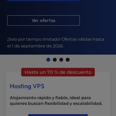
l
i
t
Ver ofertas
y
s
y
s
¡Solo por tiempo limitado! Ofertas válidas hasta
t
el 1 de septiembre de 2026.
e
m
.
Hasta un 70 % de descuento
Hosting VPS
Alojamiento rápido y fiable, ideal para
quienes buscan flexibilidad y escalabilidad.