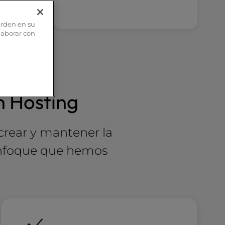
arden en su
olaborar con
n Hosting
crear y mantener la
 enfoque que hemos