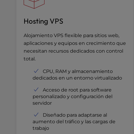
e
s
Hosting VPS
s
C
o
Alojamiento VPS flexible para sitios web,
n
aplicaciones y equipos en crecimiento que
t
necesitan recursos dedicados con control
r
total.
o
l
CPU, RAM y almacenamiento
-
dedicados en un entorno virtualizado
F
1
Acceso de root para software
0
personalizado y configuración del
t
servidor
o
o
Diseñado para adaptarse al
p
aumento del tráfico y las cargas de
e
trabajo
n