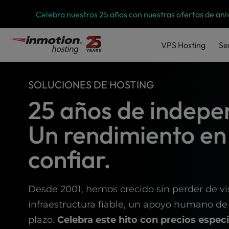
P
Saltar
Celebra nuestros 25 años con nuestras ofertas de ani
l
al
e
contenido
a
VPS
Hosting
Se
s
e
n
SOLUCIONES DE HOSTING
o
t
25 años de indepe
e
:
Un rendimiento en
T
h
confiar.
i
s
w
e
Desde 2001, hemos crecido sin perder de vi
b
infraestructura fiable, un apoyo humano de
s
i
plazo.
Celebra este hito con precios especi