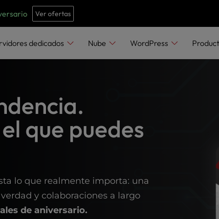
e
n
versario
Ver ofertas
r
e
rvidores dedicados
Nube
WordPress
Produc
a
d
e
ndencia.
r
s
 el que puedes
sta lo que realmente importa: una
 verdad y colaboraciones a largo
ales de aniversario.