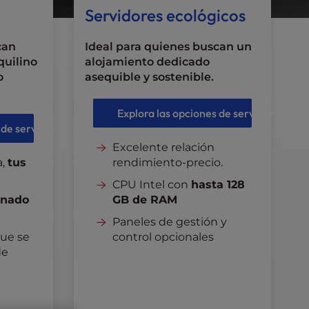
Servidores ecológicos
can
Ideal para quienes buscan un
quilino
alojamiento dedicado
o
asequible y sostenible.
Explora las opciones de servidor
 de servidor
Excelente relación
a,
tus
rendimiento-precio.
CPU Intel con
hasta 128
onado
GB de RAM
Paneles de gestión y
que se
control opcionales
de