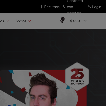
Contacta
Recursos
con
Login
nosotros
0
tos
Socios
$
USD