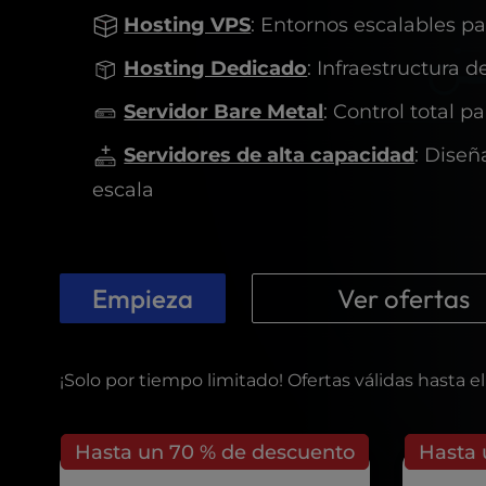
t
Hosting VPS
: Entornos escalables pa
e
i
Hosting Dedicado
: Infraestructura 
n
c
Servidor Bare Metal
: Control total 
l
u
Servidores de alta capacidad
: Diseñ
d
escala
e
s
a
n
a
Empieza
Ver ofertas
c
c
e
¡Solo por tiempo limitado! Ofertas válidas hasta e
s
s
i
Hasta un 70 % de descuento
Hasta 
b
i