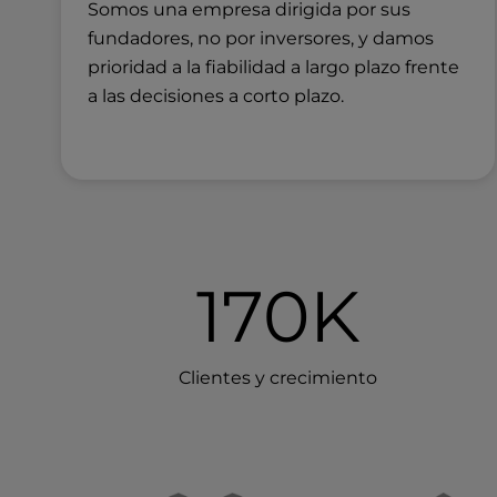
Somos una empresa dirigida por sus
a
fundadores, no por inversores, y damos
l
d
prioridad a la fiabilidad a largo plazo frente
i
a las decisiones a corto plazo.
s
a
b
i
l
i
t
170K
i
e
s
w
Clientes y crecimiento
h
o
a
r
e