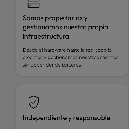
b
s
i
Somos propietarios y
t
gestionamos nuestra propia
e
t
infraestructura
o
p
Desde el hardware hasta la red, todo lo
e
o
creamos y gestionamos nosotros mismos,
p
sin depender de terceros.
l
e
w
i
t
h
v
i
Independiente y responsable
s
u