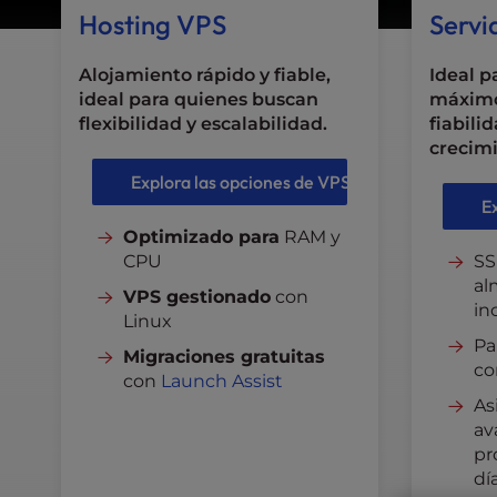
l
Hosting VPS
Servi
i
t
Alojamiento rápido y fiable,
Ideal p
y
ideal para quienes buscan
máximo
s
flexibilidad y escalabilidad.
fiabili
y
crecimi
s
Explora las opciones de VPS
t
E
e
Optimizado para
RAM y
m
CPU
SS
.
al
P
VPS gestionado
con
in
r
Linux
e
Pa
Migraciones gratuitas
s
co
con
Launch Assist
s
As
C
av
o
pr
n
día
t