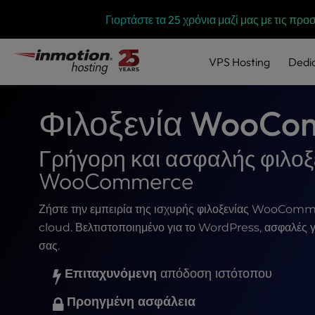
P
Μετάβαση
Γιορτάστε τα 25 χρόνια μαζί μας με τις προ
l
στο
e
περιεχόμενο
a
VPS
Hosting
Dedi
s
e
n
Φιλοξενία WooCo
o
t
e
Γρήγορη και ασφαλής φιλοξ
:
WooCommerce
T
h
i
Ζήστε την εμπειρία της ισχυρής φιλοξενίας WooComme
s
cloud. Βελτιστοποιημένο για το WordPress, ασφαλές γι
w
σας.
e
b
Επιταχυνόμενη
απόδοση ιστότοπου
s
Προηγμένη ασφάλεια
i