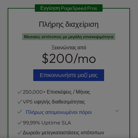
Εγγύηση PageSpeed Pros
Πλήρης διαχείριση
Μεσαίος ιστότοπος με μεγάλη επισκεψιμότητα
Ξεκινώντας από
$200
/mo
Επικοινωνήστε μαζί μας
250,000+ Επισκέψεις / Μήνας
VPS υψηλής διαθεσιμότητας
Πλήρως απομονωμένοι πόροι
NVMe SSD
Αποθήκευση
99,99% Uptime SLA
Εικονικές CPUs
Δωρεάν μετεγκαταστάσεις ιστότοπων