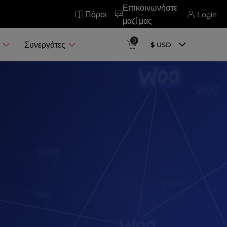
Επικοινωνήστε
Πόροι
Login
μαζί μας
0
α
Συνεργάτες
$
USD