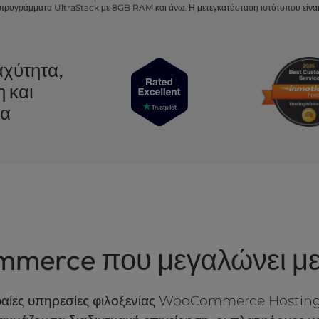
 προγράμματα UltraStack με 8GB RAM και άνω. Η μετεγκατάσταση ιστότοπου είναι 
χύτητα,
 και
ια
merce που μεγαλώνει με
ίες υπηρεσίες φιλοξενίας WooCommerce Hosting πο