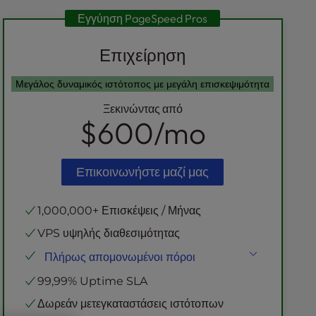
Εγγύηση PageSpeed Pros
Επιχείρηση
Μεγάλος δυναμικός ιστότοπος με μεγάλη επισκεψιμότητα
Ξεκινώντας από
$600
/mo
Επικοινωνήστε μαζί μας
1,000,000+ Επισκέψεις / Μήνας
VPS υψηλής διαθεσιμότητας
Πλήρως απομονωμένοι πόροι
NVMe SSD
Αποθήκευση
99,99% Uptime SLA
Εικονικές CPUs
Δωρεάν μετεγκαταστάσεις ιστότοπων