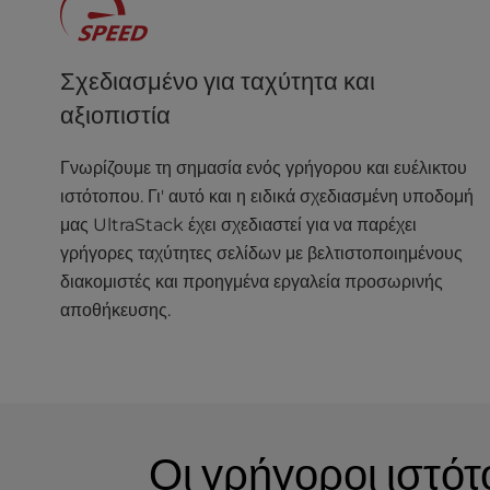
u
s
i
Σχεδιασμένο για ταχύτητα και
n
g
αξιοπιστία
a
s
Γνωρίζουμε τη σημασία ενός γρήγορου και ευέλικτου
c
ιστότοπου. Γι' αυτό και η ειδικά σχεδιασμένη υποδομή
r
e
μας UltraStack έχει σχεδιαστεί για να παρέχει
e
γρήγορες ταχύτητες σελίδων με βελτιστοποιημένους
n
διακομιστές και προηγμένα εργαλεία προσωρινής
r
αποθήκευσης.
e
a
d
e
r
;
Οι γρήγοροι ιστό
P
r