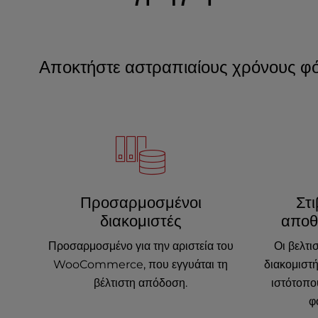
e
s
s
C
Αποκτήστε αστραπιαίους χρόνους φό
o
n
t
r
o
l
-
F
Προσαρμοσμένοι
Στ
1
0
διακομιστές
αποθ
t
Προσαρμοσμένο για την αριστεία του
Οι βελτ
o
o
WooCommerce, που εγγυάται τη
διακομιστή
p
βέλτιστη απόδοση.
ιστότοπο
e
φ
n