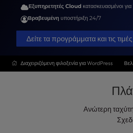
t
Εξυπηρετητές Cloud
κατασκευασμένοι για
e
i
Βραβευμένη
υποστήριξη 24/7
n
c
l
Δείτε τα προγράμματα και τις τιμές
u
d
e
s
Διαχειριζόμενη φιλοξενία για WordPress
Βελ
a
n
a
c
Πλά
c
e
s
Ανώτερη ταχύτη
s
Σχεδ
i
b
i