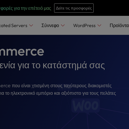
e
n
σφορές για την επέτειό μας
Δείτε τις προσφορές
r
e
cated Servers
Σύννεφο
WordPress
Προϊόντ
a
d
mmerce
e
r
ενία για το κατάστημά σας
s
rce που είναι χτισμένη στους ταχύτερους διακομιστές
α το ηλεκτρονικό εμπόριο και αξιόπιστο για τους πελάτες