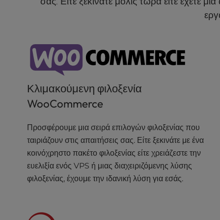
σας. Είτε ξεκινάτε μόλις τώρα είτε έχετε μ
a
εργ
l
d
i
s
a
b
i
Κλιμακούμενη φιλοξενία
l
WooCommerce
i
t
i
Προσφέρουμε μια σειρά επιλογών φιλοξενίας που
e
ταιριάζουν στις απαιτήσεις σας. Είτε ξεκινάτε με ένα
s
κοινόχρηστο πακέτο φιλοξενίας είτε χρειάζεστε την
w
ευελιξία ενός VPS ή μιας διαχειριζόμενης λύσης
h
φιλοξενίας, έχουμε την ιδανική λύση για εσάς.
o
a
r
e