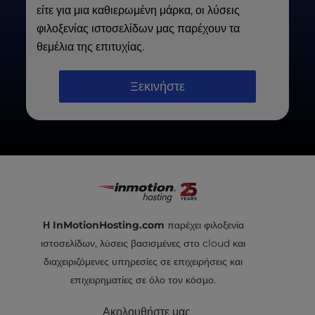
προγράμματα που πληρούν τις προϋποθέσεις για την
είτε για μια καθιερωμένη μάρκα, οι λύσεις
εγγύηση επιστροφής χρημάτων 90 ημερών, μπορείτε
φιλοξενίας ιστοσελίδων μας παρέχουν τα
να ζητήσετε αναλογική επιστροφή χρημάτων μεταξύ
θεμέλια της επιτυχίας.
31 και 90 ημερών από την αρχική περίοδο. Μετά την
αρχική περίοδο των 90 ημερών, δεν είναι δυνατή η
Ξεκινήστε
επιστροφή χρημάτων. Λάβετε υπόψη ότι δεν γίνονται
επιστροφές χρημάτων για πρόσθετα ή ονόματα
domain.
Μπορείτε να βρείτε όλες τις λεπτομέρειες σχετικά με
την εγγύησή μας στους
όρους παροχής υπηρεσιών
μας.
Η InMotionHosting.com
παρέχει φιλοξενία
ιστοσελίδων, λύσεις βασισμένες στο cloud και
διαχειριζόμενες υπηρεσίες σε επιχειρήσεις και
επιχειρηματίες σε όλο τον κόσμο.
Ακολουθήστε μας