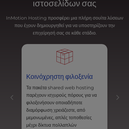
ιστοσελίδων σας
l
i
t
InMotion Hosting προσφέρει μια πλήρη σουίτα λύσεων
y
που έχουν δημιουργηθεί για να υποστηρίζουν την
s
επιχείρησή σας σε κάθε στάδιο.
y
s
t
e
m
.
Κοινόχρηστη φιλοξενία
Φι
Τα πακέτα shared web hosting
Προ
παρέχουν ισχυρούς πόρους για να
κλι
φιλοξενήσουν οποιαδήποτε
προ
διαμόρφωση χρειάζεστε, από
στό
μεμονωμένες, απλές τοποθεσίες
μέχρι δίκτυα πολλαπλών