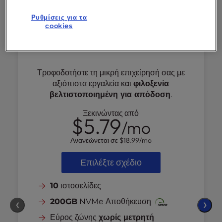
Ρυθμίσεις για τα
cookies
Ισχύς
Τροφοδοτήστε τη μικρή επιχείρησή σας με
αξιόπιστα εργαλεία και
φιλοξενία
βελτιστοποιημένη για απόδοση
.
Ξεκινώντας από
$5.79
/mo
Ανανεώνεται σε
$18.99
/mo
Επιλέξτε σχέδιο
10
ιστοσελίδες
200GB
NVMe Αποθήκευση
❮
❯
Εύρος ζώνης
χωρίς μετρητή