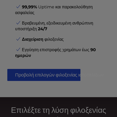
t
e
99,99%
Uptime και παρακολούθηση
i
ασφαλείας
n
Βραβευμένη, εξειδικευμένη ανθρώπινη
c
υποστήριξη
24/7
l
u
Διαχείριση
φιλοξενίας
d
e
Εγγύηση επιστροφής χρημάτων έως
90
s
ημερών
a
n
a
Προβολή επιλογών φιλοξενίας ιστοσελίδων
c
c
e
s
s
i
Επιλέξτε τη λύση φιλοξενίας
b
i