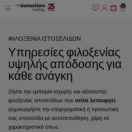
P
Μετάβαση
e
0
l
a
στο
e
d
περιεχόμενο
e
a
r
s
s
e
ΦΙΛΟΞΕΝΊΑ ΙΣΤΟΣΕΛΊΔΩΝ
n
Υπηρεσίες φιλοξενίας
o
t
υψηλής απόδοσης για
e
:
κάθε ανάγκη
T
h
i
Ζήστε την εμπειρία ισχυρής και αξιόπιστης
s
φιλοξενίας ιστοσελίδων που
απλά λειτουργεί
.
w
e
Δημιουργήστε την επιχειρηματική ή προσωπική
b
σας ιστοσελίδα με αυτοπεποίθηση, χάρη σε
s
i
χαρακτηριστικά όπως: