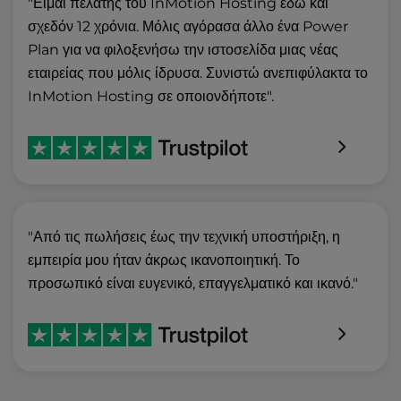
"Είμαι πελάτης του InMotion Hosting εδώ και
σχεδόν 12 χρόνια. Μόλις αγόρασα άλλο ένα Power
Plan για να φιλοξενήσω την ιστοσελίδα μιας νέας
εταιρείας που μόλις ίδρυσα. Συνιστώ ανεπιφύλακτα το
InMotion Hosting σε οποιονδήποτε".
"Από τις πωλήσεις έως την τεχνική υποστήριξη, η
εμπειρία μου ήταν άκρως ικανοποιητική. Το
προσωπικό είναι ευγενικό, επαγγελματικό και ικανό."