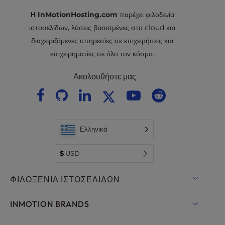
Η InMotionHosting.com
παρέχει φιλοξενία
ιστοσελίδων, λύσεις βασισμένες στο cloud και
διαχειριζόμενες υπηρεσίες σε επιχειρήσεις και
επιχειρηματίες σε όλο τον κόσμο.
Ακολουθήστε μας
Ελληνικά
$
USD
ΦΙΛΟΞΕΝΊΑ ΙΣΤΟΣΕΛΊΔΩΝ
Κοινόχρηστη φιλοξενία
INMOTION BRANDS
Φιλοξενία για WordPress