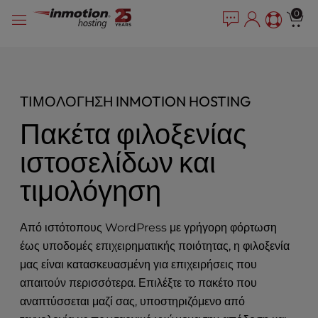
P
Μετάβαση
e
0
l
a
στο
e
d
περιεχόμενο
e
a
r
s
s
e
ΤΙΜΟΛΌΓΗΣΗ INMOTION HOSTING
n
o
Πακέτα φιλοξενίας
t
e
ιστοσελίδων και
:
T
τιμολόγηση
h
i
s
Από ιστότοπους WordPress με γρήγορη φόρτωση
w
έως υποδομές επιχειρηματικής ποιότητας, η φιλοξενία
e
μας είναι κατασκευασμένη για επιχειρήσεις που
b
απαιτούν περισσότερα. Επιλέξτε το πακέτο που
s
αναπτύσσεται μαζί σας, υποστηριζόμενο από
i