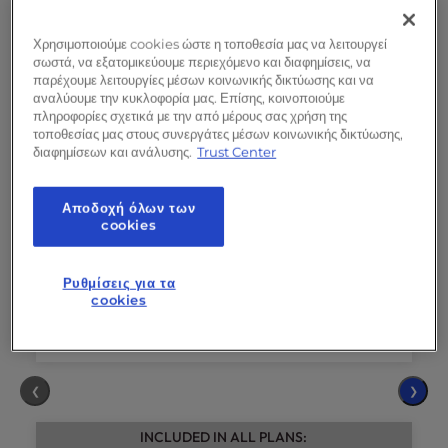
Επιλέξτε
Χρησιμοποιούμε cookies ώστε η τοποθεσία μας να λειτουργεί
σωστά, να εξατομικεύουμε περιεχόμενο και διαφημίσεις, να
παρέχουμε λειτουργίες μέσων κοινωνικής δικτύωσης και να
4
πυρήνες
vCPU
αναλύουμε την κυκλοφορία μας. Επίσης, κοινοποιούμε
πληροφορίες σχετικά με την από μέρους σας χρήση της
8GB
RAM
τοποθεσίας μας στους συνεργάτες μέσων κοινωνικής δικτύωσης,
διαφημίσεων και ανάλυσης.
Trust Center
160GB
NVMe SSD
Εύρος ζώνης
5TB
Αποδοχή όλων των
2
αποκλειστικές IPs
cookies
Υποστήριξη εκκίνησης
και ρύθμιση
διακομιστή
(αξίας 199 $, εφάπαξ)
Ρυθμίσεις για τα
cookies
❮
❯
INCLUDED IN ALL PLANS: