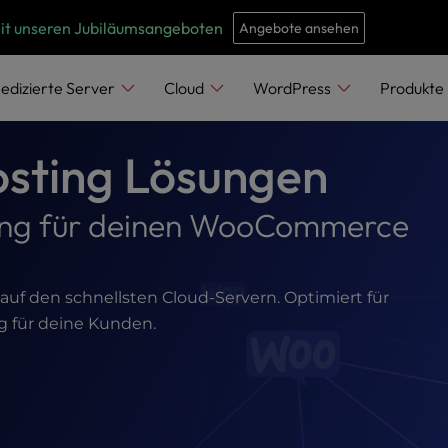
e
n
mit unseren Jubiläumsangeboten
Angebote ansehen
r
e
edizierte Server
Cloud
WordPress
Produkte
a
d
ting Lösungen
e
r
sting für deinen WooCommerce
s
f den schnellsten Cloud-Servern. Optimiert für
g für deine Kunden.