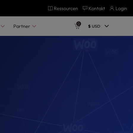
Ressourcen
Kontakt
Login
0
Partner
$
USD