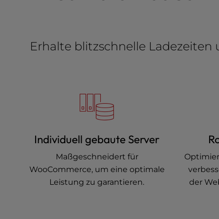
e
s
s
C
Erhalte blitzschnelle Ladezeite
o
n
t
r
o
l
-
F
Individuell gebaute Server
Ro
1
0
Maßgeschneidert für
Optimier
t
WooCommerce, um eine optimale
verbess
o
o
Leistung zu garantieren.
der Web
p
e
n