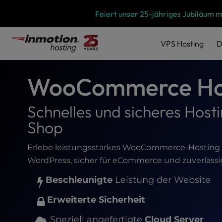
P
Zum
Feiert unser 25-jähriges Jubiläum 
l
Inhalt
e
springen
a
VPS
Hosting
D
s
e
n
WooCommerce Hos
o
t
e
Schnelles und sicheres Ho
:
Shop
T
h
i
Erlebe leistungsstarkes WooCommerce-Hosting au
s
WordPress, sicher für eCommerce und zuverlässi
w
Beschleunigte
Leistung der Website
e
b
Erweiterte Sicherheit
s
i
Speziell angefertigte
Cloud Server