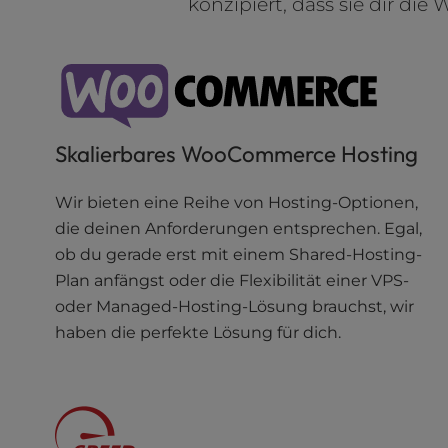
konzipiert, dass sie dir di
a
l
d
i
s
a
b
Skalierbares WooCommerce Hosting
i
l
Wir bieten eine Reihe von Hosting-Optionen,
i
die deinen Anforderungen entsprechen. Egal,
t
ob du gerade erst mit einem Shared-Hosting-
i
e
Plan anfängst oder die Flexibilität einer VPS-
s
oder Managed-Hosting-Lösung brauchst, wir
w
haben die perfekte Lösung für dich.
h
o
a
r
e