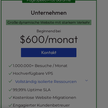
PageSpeed Pros Garantie
Unternehmen
Große dynamische Website mit starkem Verkehr
Beginnend bei
$600
/monat
Kontakt
1.000.000+ Besuche / Monat
Hochverfügbare VPS
Vollständig isolierte Ressourcen
NVMe SSD
Lagerung
99,99% Uptime SLA
Virtuelle CPUs
Kostenlose Website-Migrationen
Unbegrenzte Bandbreite
Engagierter Kundenbetreuer