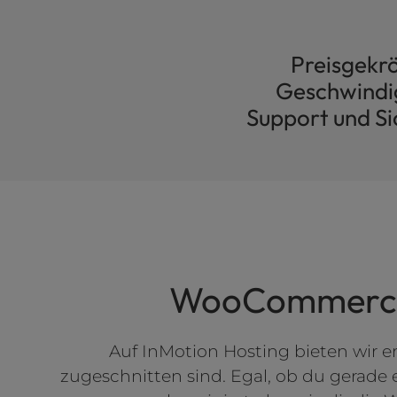
b
s
i
Preisgekr
t
e
Geschwindig
t
Support und Si
o
p
e
o
p
l
e
w
i
WooCommerce 
t
h
v
Auf InMotion Hosting bieten wir e
i
s
zugeschnitten sind. Egal, ob du gerade e
u