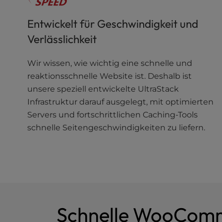
u
s
Entwickelt für Geschwindigkeit und
i
n
Verlässlichkeit
g
a
Wir wissen, wie wichtig eine schnelle und
s
reaktionsschnelle Website ist. Deshalb ist
c
unsere speziell entwickelte UltraStack
r
e
Infrastruktur darauf ausgelegt, mit optimierten
e
Servers und fortschrittlichen Caching-Tools
n
schnelle Seitengeschwindigkeiten zu liefern.
r
e
a
d
e
r
;
Schnelle WooComme
P
r