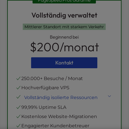
PageSpeed Pros Garantie
Vollständig verwaltet
Mittlerer Standort mit starkem Verkehr
Beginnend bei
$200
/monat
Kontakt
250.000+ Besuche / Monat
Hochverfügbare VPS
Vollständig isolierte Ressourcen
NVMe SSD
Lagerung
99,99% Uptime SLA
Virtuelle CPUs
Kostenlose Website-Migrationen
Unbegrenzte Bandbreite
Engagierter Kundenbetreuer