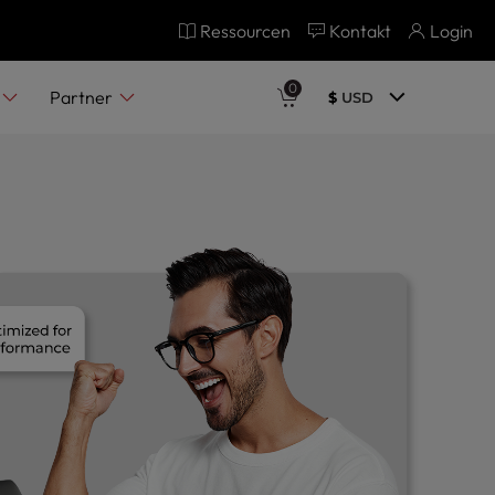
Ressourcen
Kontakt
Login
0
Partner
$
USD