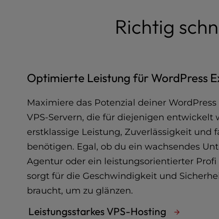
a
l
Richtig schn
d
i
s
a
b
Optimierte Leistung für WordPress E
i
l
Maximiere das Potenzial deiner WordPress 
i
t
VPS-Servern, die für diejenigen entwickelt 
i
erstklassige Leistung, Zuverlässigkeit und
e
benötigen. Egal, ob du ein wachsendes Un
s
w
Agentur oder ein leistungsorientierter Profi
h
sorgt für die Geschwindigkeit und Sicherhei
o
a
braucht, um zu glänzen.
r
Leistungsstarkes VPS-Hosting
e