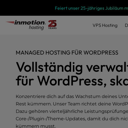
P
Zum
Feiert unser 25-jähriges Jubiläum 
l
Inhalt
e
springen
a
VPS
Hosting
D
s
e
n
o
MANAGED HOSTING FÜR WORDPRESS
t
e
Vollständig verwal
:
T
für WordPress, ska
h
i
s
Konzentriere dich auf das Wachstum deines Un
w
e
Rest kümmern. Unser Team richtet deine WordPres
b
Dazu gehören vierteljährliche Leistungsprüfun
s
Core-/Plugin-/Theme-Updates, damit du dich nic
i
kümmern musst.