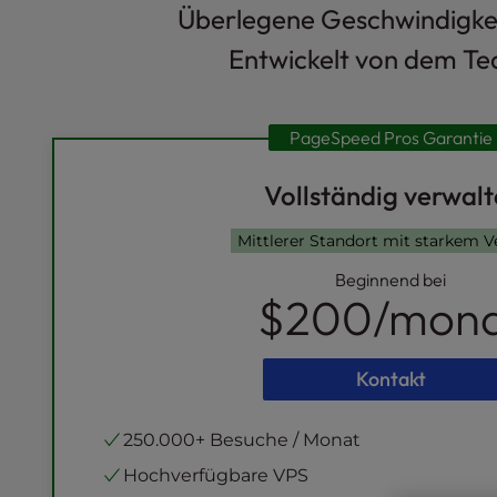
Überlegene Geschwindigkeit
l
i
Entwickelt von dem Te
t
y
s
PageSpeed Pros Garantie
y
s
t
Vollständig verwalt
e
m
Mittlerer Standort mit starkem V
.
Beginnend bei
P
$200
/mon
r
e
s
Kontakt
s
C
o
250.000+ Besuche / Monat
n
Hochverfügbare VPS
t