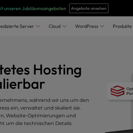
e
n
mit unseren Jubiläumsangeboten
Angebote ansehen
r
e
edizierte Server
Cloud
WordPress
Produkte
a
d
e
r
tetes Hosting
s
lierbar
ternehmens, während wir uns um den
s ein, verwaltet und skaliert sie.
gen, Website-Optimierungen und
ht um die technischen Details