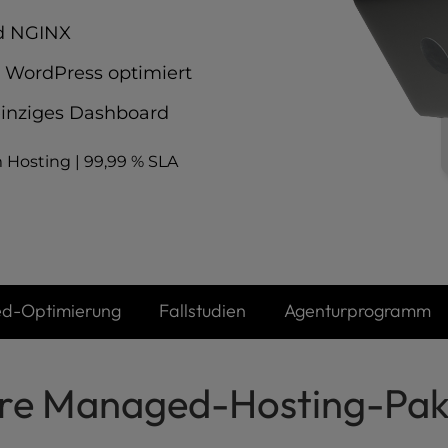
nd NGINX
r WordPress optimiert
einziges Dashboard
m Hosting | 99,99 % SLA
d-Optimierung
Fallstudien
Agenturprogramm
here Managed-Hosting-Pak