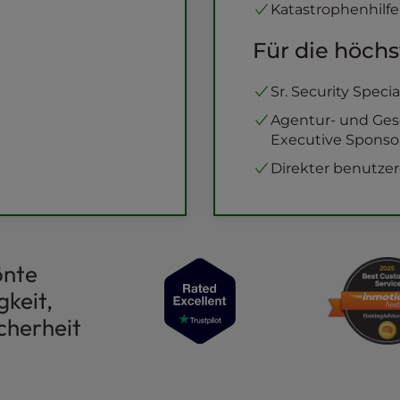
Katastrophenhilfe
Für die höchs
Sr. Security Speci
Agentur- und Ges
Executive Sponso
Direkter benutze
önte
keit,
cherheit