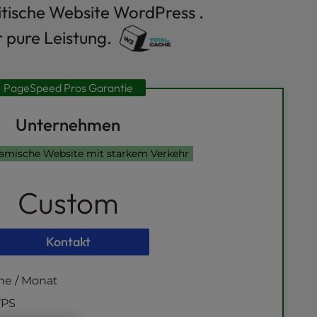
itische Website WordPress .
 pure Leistung.
PageSpeed Pros Garantie
Unternehmen
amische Website mit starkem Verkehr
Custom
Kontakt
he / Monat
VPS