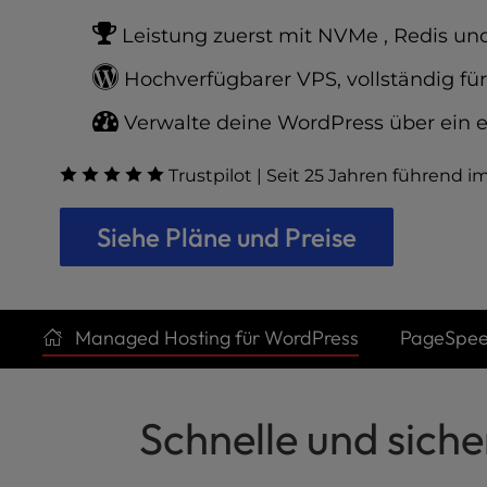
t
e
Leistung zuerst mit NVMe , Redis u
i
n
Hochverfügbarer VPS, vollständig fü
c
Verwalte deine WordPress über ein 
l
u
d
Trustpilot | Seit 25 Jahren führend i
e
s
Siehe Pläne und Preise
a
n
a
c
Managed Hosting für WordPress
PageSpee
c
e
s
s
Schnelle und sic
i
b
i