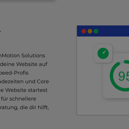
r
nMotion Solutions
 deine Website auf
peed-Profis
adezeiten und Core
ue Website startest
für schnellere
tung, die dir hilft,