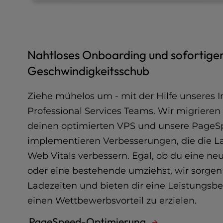
e
s
s
C
Nahtloses Onboarding und sofortige
o
n
Geschwindigkeitsschub
t
r
Ziehe mühelos um - mit der Hilfe unseres I
o
l
Professional Services Teams. Wir migrieren
-
deinen optimierten VPS und unsere PageS
F
implementieren Verbesserungen, die die L
1
0
Web Vitals verbessern. Egal, ob du eine ne
t
oder eine bestehende umziehst, wir sorgen 
o
Ladezeiten und bieten dir eine Leistungsbera
o
p
einen Wettbewerbsvorteil zu erzielen.
e
n
PageSpeed-Optimierung