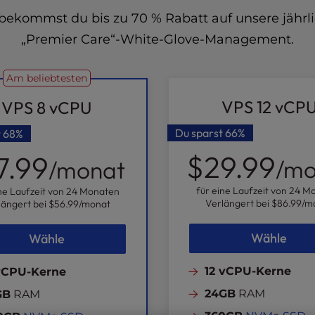
 bekommst du bis zu 70 % Rabatt auf unsere jähr
„Premier Care“-White-Glove-Management.
Am beliebtesten
VPS 12 vCP
VPS 8 vCPU
Du sparst
66%
t
68%
$29.99
7.99
/mo
/monat
für eine Laufzeit von 24 M
ine Laufzeit von 24 Monaten
Verlängert bei
$86.99
/m
längert bei
$56.99
/monat
Wähle
Wähle
12 vCPU-Kerne
vCPU-Kerne
24GB
RAM
GB
RAM