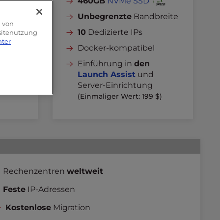
460GB
NVMe SSD
breite
Unbegrenzte
Bandbreite
g von
10
Dedizierte IPs
bsitenutzung
nter
Docker-kompatibel
Einführung in
den
Launch Assist
und
 $)
Server-Einrichtung
(Einmaliger Wert: 199 $)
Rechenzentren
weltweit
Feste
IP-Adressen
Kostenlose
Migration