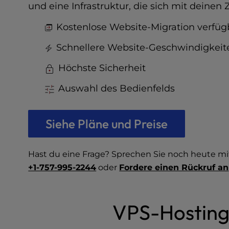
t
und eine Infrastruktur, die sich mit deinen 
e
i
Kostenlose Website-Migration verfüg
n
c
Schnellere Website-Geschwindigkeit
l
Höchste Sicherheit
u
d
Auswahl des Bedienfelds
e
s
a
Siehe Pläne und Preise
n
a
c
Hast du eine Frage? Sprechen Sie noch heute m
c
+1-757-995-2244
oder
Fordere einen Rückruf an
e
s
s
i
VPS-Hosting-
b
i