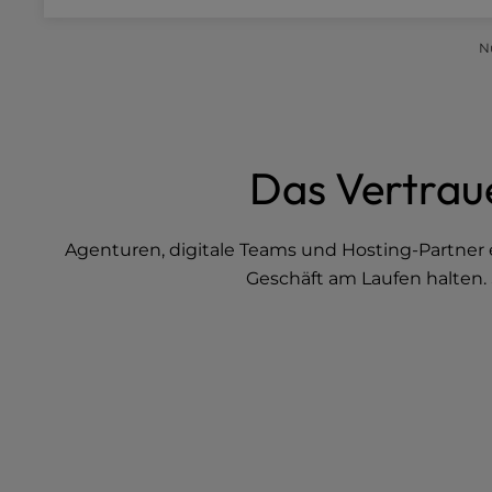
b
s
i
N
t
e
t
o
p
Das Vertrau
e
o
p
Agenturen, digitale Teams und Hosting-Partner e
l
Geschäft am Laufen halten. 
e
w
i
t
h
v
i
s
u