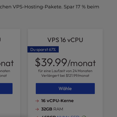
lichen VPS-Hosting-Pakete. Spar 17 % beim
U
VPS 16 vCPU
Du sparst
67%
$39.99
nat
/monat
onaten
für eine Laufzeit von 24 Monaten
onat
Verlängert bei
$121.99
/monat
Wähle
16 vCPU-Kerne
32GB
RAM