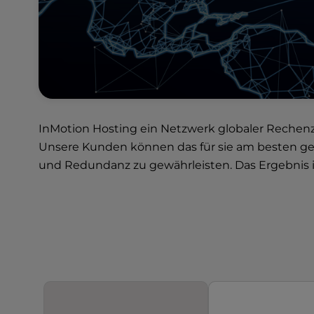
u
s
i
n
g
a
s
c
r
InMotion Hosting ein Netzwerk
globaler Rechen
e
Unsere Kunden können das für sie am besten ge
e
und Redundanz zu gewährleisten. Das Ergebnis is
n
r
e
a
d
e
r
;
P
r