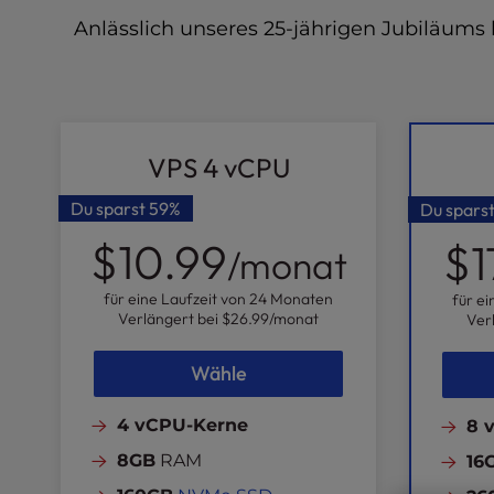
l
Anlässlich unseres 25-jährigen Jubiläums
i
t
y
s
y
VPS 4 vCPU
s
t
Du sparst
59%
Du spars
e
m
$10.99
$1
/monat
.
P
für eine Laufzeit von 24 Monaten
für e
r
Verlängert bei
$26.99
/monat
Ver
e
s
Wähle
s
C
4 vCPU-Kerne
8 
o
n
8GB
RAM
16
t