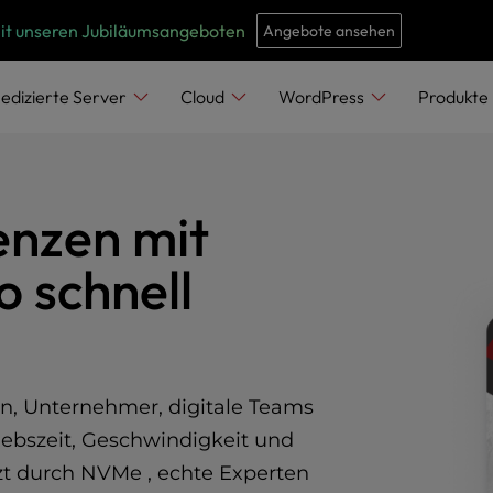
e
n
mit unseren Jubiläumsangeboten
Angebote ansehen
r
e
edizierte Server
Cloud
WordPress
Produkte
a
d
e
enzen mit
r
s
o schnell
n, Unternehmer, digitale Teams
ebszeit, Geschwindigkeit und
tzt durch NVMe , echte Experten