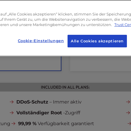
360GB
NVMe SSD
0GB
NVMe SSD
Unbegrenzte
Band
begrenzte
Bandbreite
auf „Alle Cookies akzeptieren“ klicken, stimmen Sie der Speicherun
5
Dedizierte IPs
edizierte IPs
uf Ihrem Gerät zu, um die Websitenavigation zu verbessern, die We
sieren und unsere Marketingbemühungen zu unterstützen.
Trust Ce
Einführung in
den
nführung in
den
Launch Assist
und
unch Assist
und
Cookie-Einstellungen
Server-Einrichtung
rver-Einrichtung
Alle Cookies akzeptieren
(Einmaliger Wert: 199
nmaliger Wert: 199 $)
INCLUDED IN ALL PLANS:
DDoS-Schutz
– Immer aktiv
Vollständiger Root
-Zugriff
zung
99,99 %
Verfügbarkeit garantiert