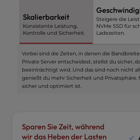
e
Geschwindig
s
Skalierbarkeit
Steigere die Leis
s
Konsistente Leistung,
NVMe SSD für sch
C
Kontrolle und Sicherheit.
Ladezeiten.
o
n
t
Vorbei sind die Zeiten, in denen die Bandbreit
r
o
Private Server entscheidest, stellst du sicher
l
beeinträchtigt wird. Und das sind noch nicht a
-
genießt du mehr Sicherheit und Privatsphäre. M
F
sicher und optimiert ist.
1
0
t
o
o
p
Sparen Sie Zeit, während
e
wir das Heben der Lasten
n