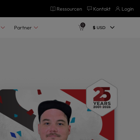
Ressourcen
Kontakt
Login
0
Partner
$
USD