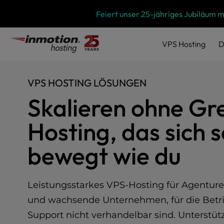
P
Zum
Feiert unser 25-jähriges Jubiläum 
l
Inhalt
e
springen
a
VPS
Hosting
D
s
e
n
VPS HOSTING LÖSUNGEN
o
t
Skalieren ohne Gr
e
:
Hosting, das sich s
T
h
bewegt wie du
i
s
w
e
Leistungsstarkes VPS-Hosting für Agenture
b
und wachsende Unternehmen, für die Betri
s
i
Support nicht verhandelbar sind. Unterstü