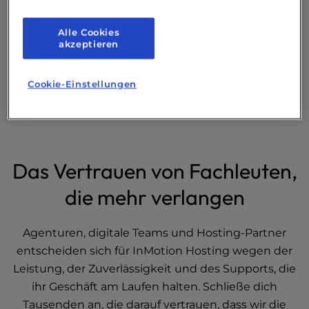
Kostenlose
Migration
Alle Cookies
akzeptieren
Nur für Neukunden. Das Angebot gilt bis zum 1. September 2026 um 12
Cookie-Einstellungen
Uhr ET.
Das Vertrauen von Fachleuten,
die mehr verlangen
Agenturen, digitale Teams und Hosting-Partner
entscheiden sich für InMotion Hosting wegen der
Leistung, der Zuverlässigkeit und des Supports, die
ihr Geschäft am Laufen halten. Schließe dich
Tausenden an, die darauf vertrauen, dass wir die