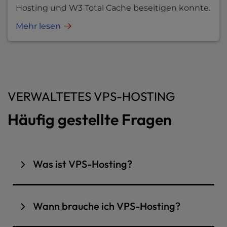
Hosting und W3 Total Cache beseitigen konnte.
Mehr lesen
VERWALTETES VPS-HOSTING
Häufig gestellte Fragen
Was ist VPS-Hosting?
VPS-Hosting, kurz für
Virtual Private Server
Hosting, ist eine vielseitige Lösung, die die
Wann brauche ich VPS-Hosting?
Vorteile von Shared Hosting und dedizierten
Servern miteinander verbindet. Dabei wird ein