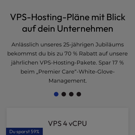
l
i
VPS-Hosting-Pläne mit Blick
t
y
auf dein Unternehmen
s
y
Anlässlich unseres 25-jährigen Jubiläums
s
t
bekommst du bis zu 70 % Rabatt auf unsere
e
jährlichen VPS-Hosting-Pakete. Spar 17 %
m
.
beim „Premier Care“-White-Glove-
Management.
VPS 4 vCPU
Du sparst
59%