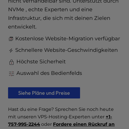
nicht verhandelbar sind. Unterstützt durch
t
e
NVMe , echte Experten und eine
i
Infrastruktur, die sich mit deinen Zielen
n
c
entwickelt.
l
Kostenlose Website-Migration verfügbar
u
d
Schnellere Website-Geschwindigkeiten
e
s
Höchste Sicherheit
a
n
Auswahl des Bedienfelds
a
c
c
Siehe Pläne und Preise
e
s
s
Hast du eine Frage? Sprechen Sie noch heute
i
mit unseren VPS-Hosting-Experten unter
+1-
b
757-995-2244
oder
Fordere einen Rückruf an
i