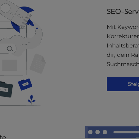
SEO-Servi
Mit Keywor
Korrekture
Inhaltsbera
dir, dein R
Suchmaschi
Stei
te