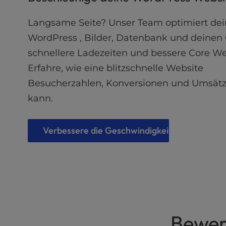
u
s
Langsame Seite? Unser Team optimiert de
i
n
WordPress , Bilder, Datenbank und deinen 
g
schnellere Ladezeiten und bessere Core Web
a
Erfahre, wie eine blitzschnelle Website
s
c
Besucherzahlen, Konversionen und Umsätz
r
kann.
e
e
n
Verbessere die Geschwindigkeit deiner Webs
r
e
a
d
e
r
;
P
Bewer
r