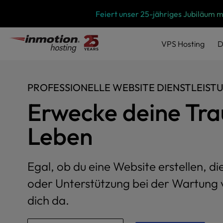
P
Zum
Feiert unser 25-jähriges Jubiläum 
l
Inhalt
e
springen
a
VPS
Hosting
D
s
e
n
o
PROFESSIONELLE WEBSITE DIENSTLEIST
t
Erwecke deine Tr
e
:
T
Leben
h
i
s
Egal, ob du eine Website erstellen, d
w
e
oder Unterstützung bei der Wartung v
b
dich da.
s
i