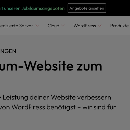
e
n
mit unseren Jubiläumsangeboten
Angebote ansehen
r
e
edizierte Server
Cloud
WordPress
Produkte
a
d
e
UNGEN
r
aum-Website zum
s
ie Leistung deiner Website verbessern
on WordPress benötigst – wir sind für