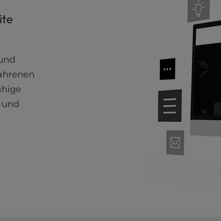
ite
 und
fahrenen
ähige
n und