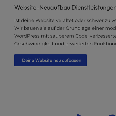
b
s
Website-Neuaufbau Dienstleistunge
i
t
Ist deine Website veraltet oder schwer zu 
e
Wir bauen sie auf der Grundlage einer mo
t
o
WordPress mit sauberem Code, verbessert
p
Geschwindigkeit und erweiterten Funktion
e
o
p
Deine Website neu aufbauen
l
e
w
i
t
h
v
i
s
u