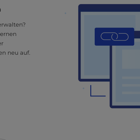
n
verwalten?
dernen
er
en neu auf.