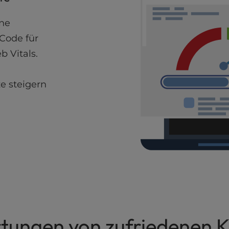
ine
Code für
 Vitals.
e steigern
ite
tungen von zufriedenen 