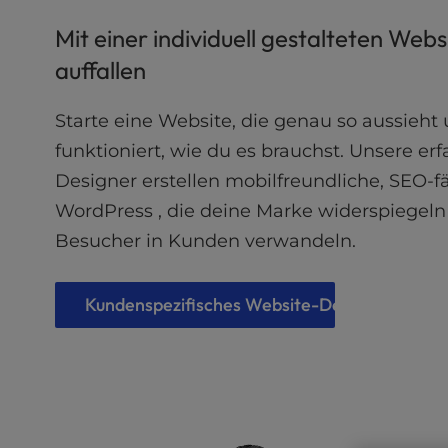
l
Mit einer individuell gestalteten Webs
i
t
auffallen
y
s
Starte eine Website, die genau so aussieht
y
s
funktioniert, wie du es brauchst. Unsere er
t
Designer erstellen mobilfreundliche, SEO-f
e
WordPress , die deine Marke widerspiegel
m
.
Besucher in Kunden verwandeln.
P
r
e
Kundenspezifisches Website-Design
s
s
C
o
n
t