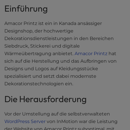
Fallstudien
l
Einführung
i
Downloads
t
Amacor Printz ist ein in Kanada ansässiger
y
Ultimative Leitfäden
s
Designshop, der hochwertige
y
Videos
Dekorationsdienstleistungen in den Bereichen
s
Siebdruck, Stickerei und digitale
Werkzeuge
t
Wärmeübertragung anbietet.
Amacor Printz
hat
e
sich auf die Herstellung und das Aufbringen von
m
.
Designs und Logos auf Kleidungsstücke
spezialisiert und setzt dabei modernste
Dekorationstechnologien ein.
Die Herausforderung
Vor der Umstellung auf die selbstverwalteten
WordPress Server
von InMotion war die Leistung
der Website von Amacor Printz suboptimal, mit