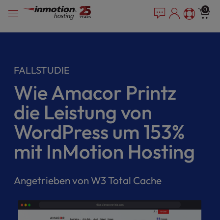
P
Zum
e
0
l
a
Inhalt
e
d
springen
e
a
r
s
s
e
FALLSTUDIE
n
o
Wie Amacor Printz
t
e
die Leistung von
:
T
WordPress um 153%
h
mit InMotion Hosting
i
s
w
e
Angetrieben von W3 Total Cache
b
s
i