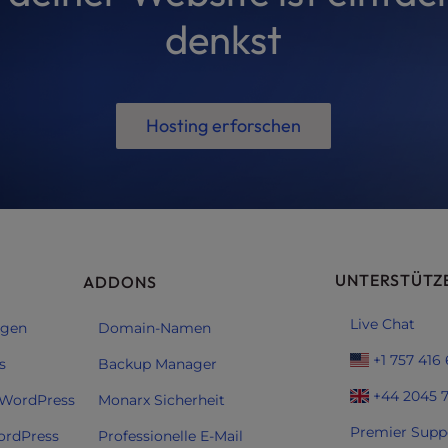
denkst
Hosting erforschen
UNTERSTÜTZ
ADDONS
Live Chat
ngen
Domain-Namen
+1 757 416
s
Backup Manager
+44 2045 
 WordPress
Monarx Sicherheit
Premier Supp
ordPress
Professionelle E-Mail