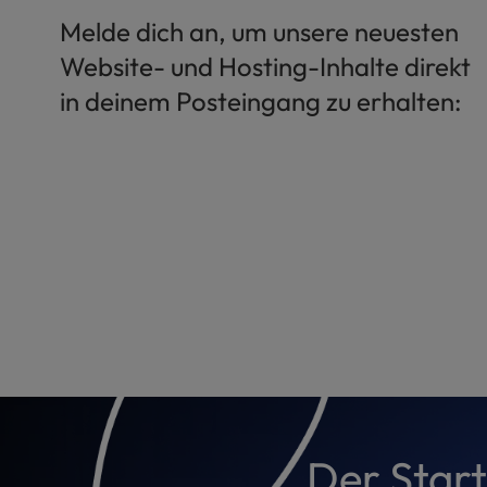
a
Melde dich an, um unsere neuesten
l
Website- und Hosting-Inhalte direkt
d
i
in deinem Posteingang zu erhalten:
s
a
b
i
l
i
t
i
e
s
w
h
o
a
r
Der Start
e