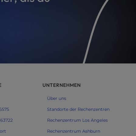
E
UNTERNEHMEN
Über uns
 6575
Standorte der Rechenzentren
763722
Rechenzentrum Los Angeles
ort
Rechenzentrum Ashburn