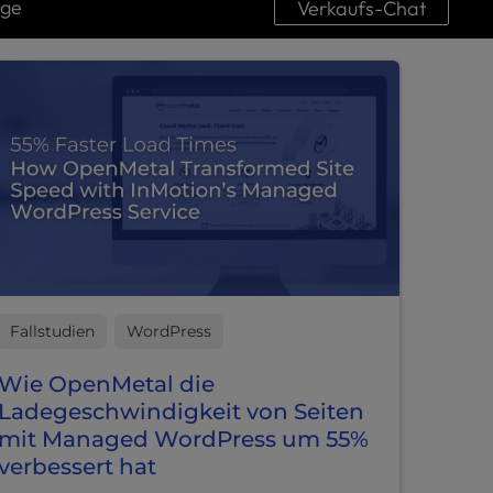
uge
Verkaufs-Chat
Fallstudien
WordPress
Wie OpenMetal die
Ladegeschwindigkeit von Seiten
mit Managed WordPress um 55%
verbessert hat