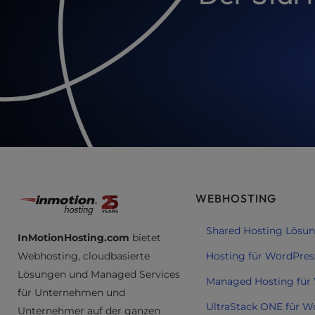
u
s
i
n
g
a
s
c
r
e
e
n
r
WEBHOSTING
e
a
Shared Hosting Lösu
d
InMotionHosting.com
bietet
e
Webhosting, cloudbasierte
Hosting für WordPres
r
Lösungen und Managed Services
Managed Hosting für
;
für Unternehmen und
P
UltraStack ONE für W
Unternehmer auf der ganzen
r