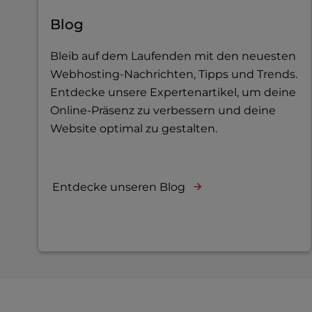
b
s
Blog
i
t
Bleib auf dem Laufenden mit den neuesten
e
Webhosting-Nachrichten, Tipps und Trends.
t
Entdecke unsere Expertenartikel, um deine
o
p
Online-Präsenz zu verbessern und deine
e
Website optimal zu gestalten.
o
p
l
e
Entdecke unseren Blog
w
i
t
h
v
i
s
u