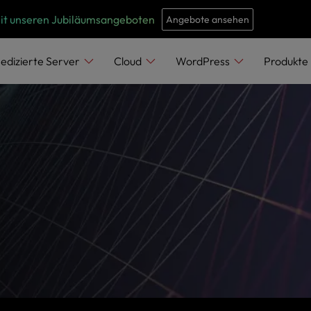
e
n
mit unseren Jubiläumsangeboten
Angebote ansehen
r
e
edizierte Server
Cloud
WordPress
Produkte
a
d
e
r
s