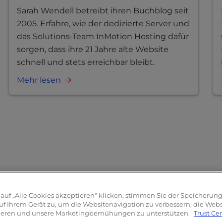
Sarah Wendell betreibt ihren Buchblog seit
2005. Erfahre, wie der dedizierte Server und
das Solutions-Team InMotion Hosting dafür
sorgen, dass ihre 21 Jahre alte Website
schnell und stets erreichbar bleibt.
Mehr lesen
auf „Alle Cookies akzeptieren“ klicken, stimmen Sie der Speicherun
uf Ihrem Gerät zu, um die Websitenavigation zu verbessern, die We
sieren und unsere Marketingbemühungen zu unterstützen.
Trust Ce