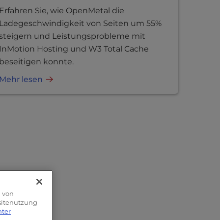
Erfahren Sie, wie OpenMetal die
Ladegeschwindigkeit von Seiten um 55%
steigern und Leistungsprobleme mit
InMotion Hosting und W3 Total Cache
beseitigen konnte.
Mehr lesen
g von
bsitenutzung
nter