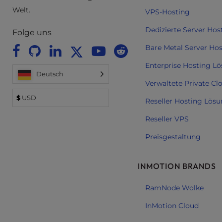
Welt.
e
VPS-Hosting
s
Dedizierte Server Hos
s
Folge uns
C
Bare Metal Server Ho
o
n
Enterprise Hosting L
Deutsch
t
Verwaltete Private Cl
r
o
$
USD
Reseller Hosting Lös
l
Reseller VPS
-
F
Preisgestaltung
1
0
t
INMOTION BRANDS
o
o
RamNode Wolke
p
InMotion Cloud
e
n