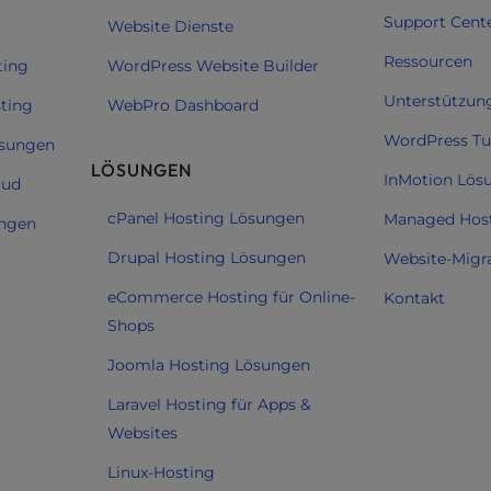
Support Cent
Website Dienste
Ressourcen
ting
WordPress Website Builder
Unterstützun
sting
WebPro Dashboard
WordPress Tut
ösungen
LÖSUNGEN
InMotion Lös
oud
cPanel Hosting Lösungen
Managed Hos
ungen
Drupal Hosting Lösungen
Website-Migr
eCommerce Hosting für Online-
Kontakt
Shops
Joomla Hosting Lösungen
Laravel Hosting für Apps &
Websites
Linux-Hosting