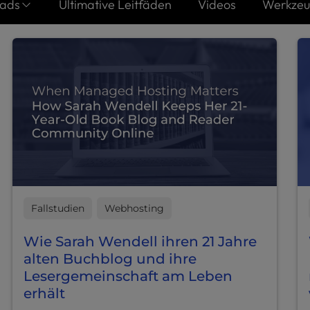
ads
Ultimative Leitfäden
Videos
Werkze
Fallstudien
Webhosting
Wie Sarah Wendell ihren 21 Jahre
alten Buchblog und ihre
Lesergemeinschaft am Leben
erhält