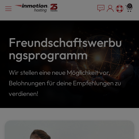
P
Zum
e
0
l
a
Inhalt
e
d
springen
e
a
r
s
s
e
Freundschaftswerbu
n
ngsprogramm
o
t
e
Wir stellen eine neue Möglichkeit vor,
:
T
Belohnungen für deine Empfehlungen zu
h
i
verdienen!
s
w
e
b
s
i