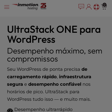
P
Pular
e
0
l
a
para
e
d
o
e
a
conteúdo
r
s
UltraStack ONE para
s
e
WordPress
n
o
t
Desempenho máximo, sem
e
compromissos
:
T
h
Seu WordPress de ponta precisa
de
i
carregamento rápido
,
infraestrutura
s
segura
e
desempenho confiável
nos
w
e
horários de pico. UltraStack para
b
WordPress tudo isso — e muito mais.
s
i
Desempenho ultrarrápido