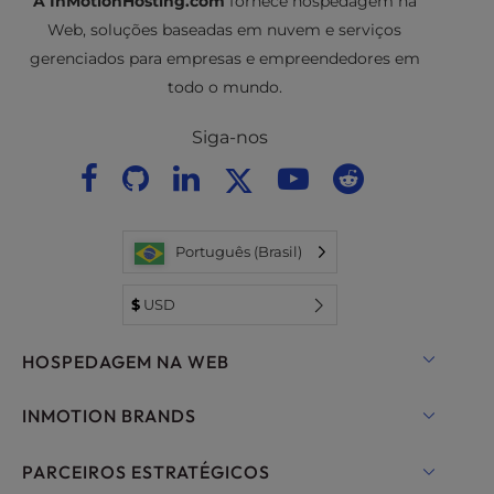
A InMotionHosting.com
fornece hospedagem na
Web, soluções baseadas em nuvem e serviços
gerenciados para empresas e empreendedores em
todo o mundo.
Siga-nos
Português (Brasil)
$
USD
HOSPEDAGEM NA WEB
Hospedagem compartilhada
INMOTION BRANDS
Hospedagem para WordPress
Nuvem RamNode
PARCEIROS ESTRATÉGICOS
Hospedagem gerenciada para WordPress