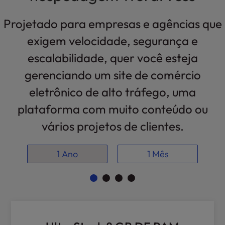
l
i
Projetado para empresas e agências que
t
exigem velocidade, segurança e
y
s
escalabilidade, quer você esteja
y
gerenciando um site de comércio
s
t
eletrônico de alto tráfego, uma
e
plataforma com muito conteúdo ou
m
.
vários projetos de clientes.
1 Ano
1 Mês