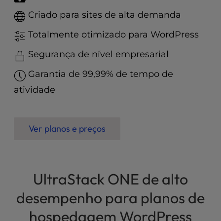
t
e
Criado para sites de alta demanda
i
n
Totalmente otimizado para WordPress
c
Segurança de nível empresarial
l
u
Garantia de 99,99% de tempo de
d
e
atividade
s
a
n
Ver planos e preços
a
c
c
e
UltraStack ONE de alto
s
s
desempenho para planos de
i
b
hospedagem WordPress
i