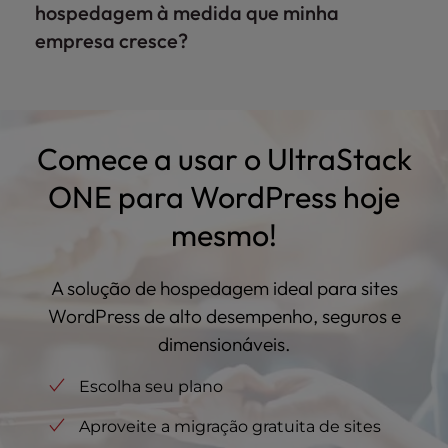
hospedagem à medida que minha
flexibilidade, a confiabilidade e o desempenho
empresa cresce?
necessários para lidar com sites WordPress
exigentes e de alto tráfego.
UltraStack ONE para WordPress permite um
escalonamento perfeito - atualize facilmente
seu plano VPS à medida que o tráfego e as
Comece a usar o UltraStack
necessidades de recursos aumentam,
garantindo que seu site tenha sempre o
ONE para WordPress hoje
melhor desempenho, sem interrupções.
mesmo!
A solução de hospedagem ideal para sites
WordPress de alto desempenho, seguros e
dimensionáveis.
Escolha seu plano
Aproveite a migração gratuita de sites