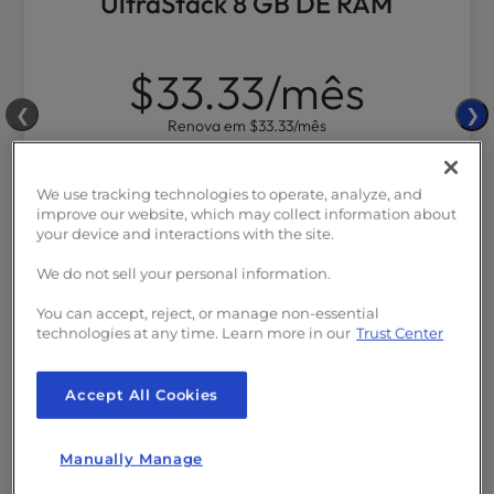
UltraStack 8 GB DE RAM
$33.33
/mês
❮
❯
Renova em
$33.33
/mês
Selecionar plano
We use tracking technologies to operate, analyze, and
improve our website, which may collect information about
1
Site
your device and interactions with the site.
Potência de computação de
8
We do not sell your personal information.
vCPUs
You can accept, reject, or manage non-essential
8 GB
DE RAM
technologies at any time. Learn more in our
Trust Center
250 GB
NVMe SSD
Largura de banda
ilimitada
Accept All Cookies
35
Trabalhadores PHP
Manually Manage
128 MB+
Cache
Redis