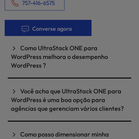
757-416-6575
Converse agora
Como UltraStack ONE para
WordPress melhora o desempenho
WordPress ?
UltraStack ONE for WordPress foi projetado
para sites WordPress de alto desempenho com
Você acha que UltraStack ONE para
configurações personalizadas de NGINX, Redis
WordPress é uma boa opção para
e PHP-FPM, combinadas com armazenamento
agências que gerenciam vários clientes?
SSD de nível empresarial, garantindo tempos
de carregamento ultrarrápidos, escalabilidade
Com certeza. UltraStack ONE for WordPress foi
perfeita e o melhor desempenho para
projetado para os sites WordPress suas
Como posso dimensionar minha
WordPress.
agências mais valiosas, oferecendo a