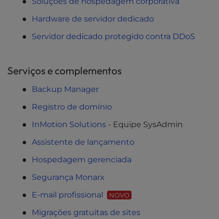
Soluções de hospedagem corporativa
l
i
Hardware de servidor dedicado
t
Servidor dedicado protegido contra DDoS
y
s
y
Serviços e complementos
s
t
Backup Manager
e
m
Registro de domínio
.
InMotion Solutions
- Equipe SysAdmin
Assistente de lançamento
Hospedagem gerenciada
Segurança Monarx
E-mail profissional
NOVO
Migrações gratuitas de sites