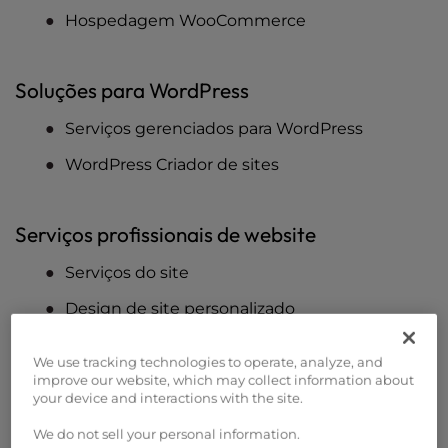
Hospedagem WooCommerce
Soluções para WordPress
Serviços gerenciados para WordPress
WordPress Criador de sites
Serviços profissionais de website
Serviços do site
Design de site personalizado
QuickSite
We use tracking technologies to operate, analyze, and
Reconstrução do site
improve our website, which may collect information about
your device and interactions with the site.
WordPress do Figma para WordPress
We do not sell your personal information.