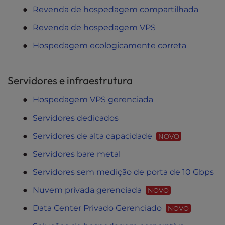
t
Revenda de hospedagem compartilhada
e
i
Revenda de hospedagem VPS
n
c
Hospedagem ecologicamente correta
l
u
d
Servidores e infraestrutura
e
Hospedagem VPS gerenciada
s
a
Servidores dedicados
n
a
Servidores de alta capacidade
NOVO
c
Servidores bare metal
c
e
Servidores sem medição de porta de 10 Gbps
s
s
Nuvem privada gerenciada
NOVO
i
Data Center Privado Gerenciado
NOVO
b
i