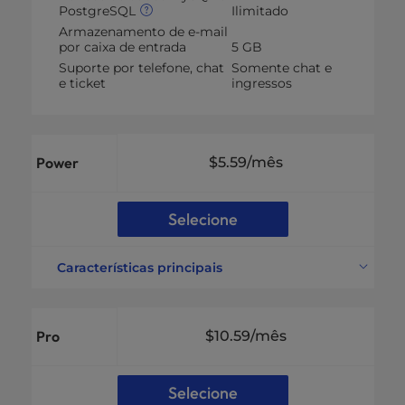
PostgreSQL
Ilimitado
Armazenamento de e-mail
por caixa de entrada
5 GB
Suporte por telefone, chat
Somente chat e
e ticket
ingressos
Power
$5.59
/mês
Selecione
Características principais
Sites suportados
10 Sites
Espaço em disco
200 GB NVMe SSD
Pro
$10.59
/mês
Largura de banda
Não medido
Endereços de e-mail
Contas de e-mail
ilimitados
Selecione