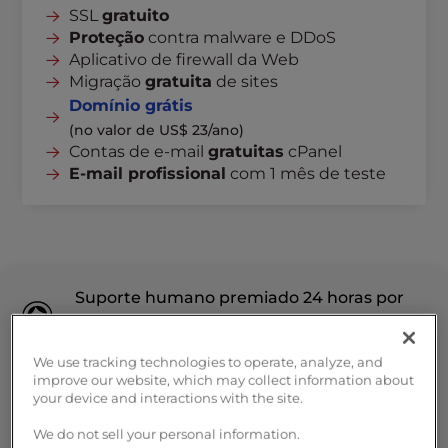
SSL
gratuito
Proteção
contra malware e DDoS
Aplicativo de firewall da Web
Migração
gratuita
de sites
Domínio grátis
(no valor de US$ 23/ano)
Contas de e-mail
gratuitas
cPanel
E-mail profissional
com 1 mês de teste
Suporte humano premiado 24 horas por
dia, 7 dias por semana
We use tracking technologies to operate, analyze, and
Ferramentas cPanel fáceis de usar
improve our website, which may collect information about
your device and interactions with the site.
We do not sell your personal information.
Garantia de 90 dias de devolução do