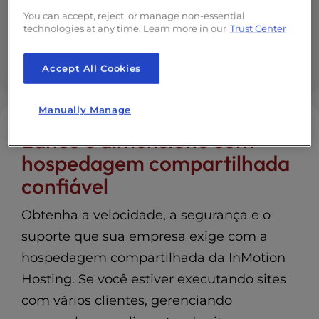
dinheiro
You can accept, reject, or manage non-essential
technologies at any time. Learn more in our
Trust Center
Suporte para aplicativos modernos da Web
Accept All Cookies
Manually Manage
Lance e dimensione com
hospedagem compartilhada
confiável
Obtenha a velocidade, a segurança e o
suporte que sua empresa exige com a
hospedagem compartilhada da InMotion
Hosting. Se você estiver executando sites
com vários clientes, gerenciando