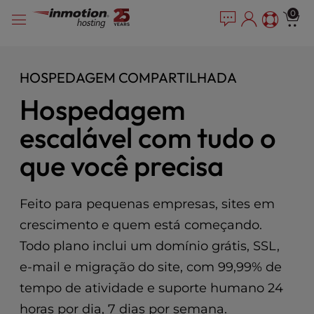
P
Pular
e
0
l
a
para
e
d
o
e
a
conteúdo
r
s
HOSPEDAGEM COMPARTILHADA
s
e
Hospedagem
n
o
escalável com tudo o
t
e
que você precisa
:
T
h
Feito para pequenas empresas, sites em
i
s
crescimento e quem está começando.
w
Todo plano inclui um domínio grátis, SSL,
e
e-mail e migração do site, com 99,99% de
b
s
tempo de atividade e suporte humano 24
i
horas por dia, 7 dias por semana.