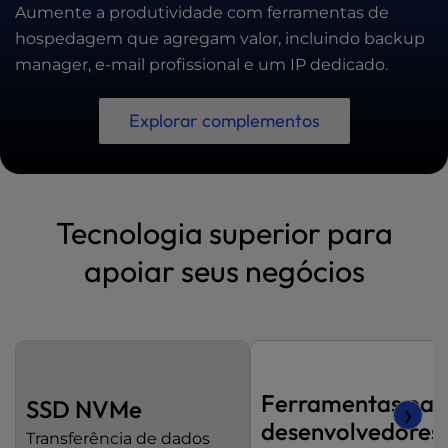
Aumente a produtividade com ferramentas de
hospedagem que agregam valor, incluindo backup
manager, e-mail profissional e um IP dedicado.
Explorar complementos
Tecnologia superior para
apoiar seus negócios
Ferramentas par
SSD NVMe
❯
desenvolvedores
Transferência de dados