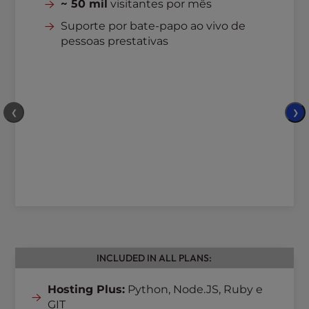
~ 50 mil
visitantes por mês
Suporte por bate-papo ao vivo de
pessoas prestativas
❮
❯
INCLUDED IN ALL PLANS:
Hosting Plus:
Python, Node.JS, Ruby e
GIT