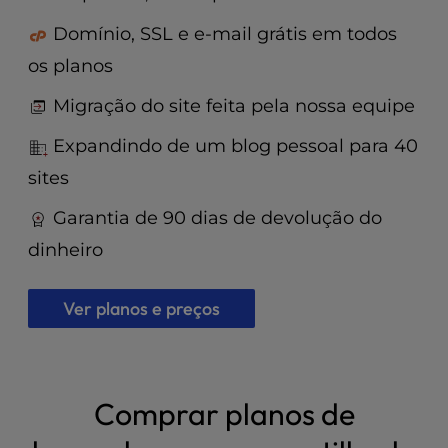
t
e
Domínio, SSL e e-mail grátis em todos
i
os planos
n
c
Migração do site feita pela nossa equipe
l
u
Expandindo de um blog pessoal para 40
d
sites
e
s
Garantia de 90 dias de devolução do
a
n
dinheiro
a
c
Ver planos e preços
c
e
s
s
i
Comprar planos de
b
i