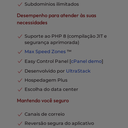
Cache avançado
Incluído
Subdomínios ilimitados
Domínios estacionados
Ilimitado
Desempenho para atender às suas
Bancos de dados MySQL e
necessidades
PostgreSQL
Ilimitado
Armazenamento de e-mail por
caixa de entrada
20 GB
Suporte ao PHP 8 (compilação JIT e
Suporte por telefone, chat e
segurança aprimorada)
ticket
Incluído
Max Speed Zones
™
Easy Control Panel [
cPanel
demo
]
Desenvolvido por
UltraStack
Hospedagem Plus
Escolha do data center
Mantendo você seguro
Canais de correio
Reversão segura do aplicativo