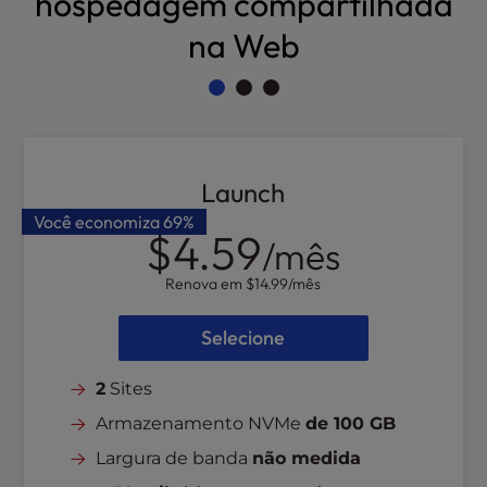
hospedagem compartilhada
l
na Web
i
t
y
s
y
s
t
Launch
e
Você economiza
69%
m
$4.59
/mês
.
Renova em
$14.99
/mês
Selecione
2
Sites
Armazenamento NVMe
de 100 GB
Largura de banda
não medida