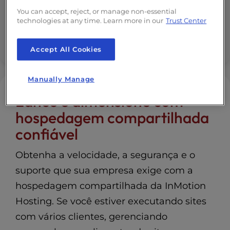
dinheiro
You can accept, reject, or manage non-essential
technologies at any time. Learn more in our
Trust Center
Suporte para aplicativos modernos da Web
Accept All Cookies
Manually Manage
Lance e dimensione com
hospedagem compartilhada
confiável
Obtenha a velocidade, a segurança e o
suporte que sua empresa exige com a
hospedagem compartilhada da InMotion
Hosting. Se você estiver executando sites
com vários clientes, gerenciando