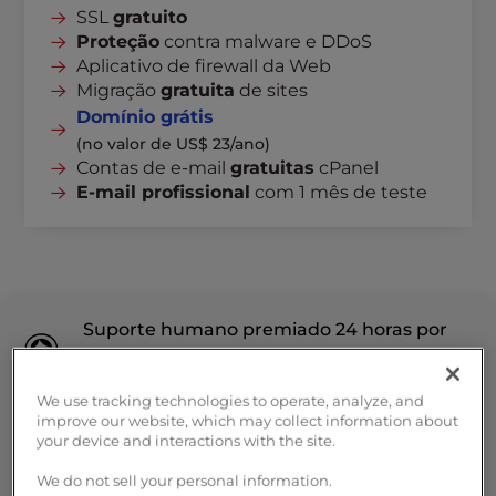
SSL
gratuito
Proteção
contra malware e DDoS
Aplicativo de firewall da Web
Migração
gratuita
de sites
Domínio grátis
(no valor de US$ 23/ano)
Contas de e-mail
gratuitas
cPanel
E-mail profissional
com 1 mês de teste
Suporte humano premiado 24 horas por
dia, 7 dias por semana
We use tracking technologies to operate, analyze, and
Ferramentas cPanel fáceis de usar
improve our website, which may collect information about
your device and interactions with the site.
We do not sell your personal information.
Garantia de 90 dias de devolução do