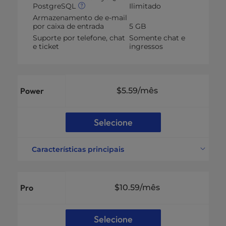
PostgreSQL
Ilimitado
Armazenamento de e-mail
por caixa de entrada
5 GB
Suporte por telefone, chat
Somente chat e
e ticket
ingressos
Power
$5.59
/mês
Selecione
Características principais
Sites suportados
10 Sites
Espaço em disco
200 GB NVMe SSD
Pro
$10.59
/mês
Largura de banda
Não medido
Endereços de e-mail
Contas de e-mail
ilimitados
Selecione