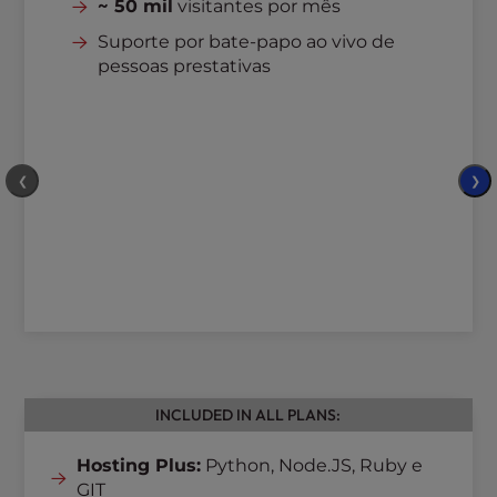
~ 50 mil
visitantes por mês
Suporte por bate-papo ao vivo de
pessoas prestativas
❮
❯
INCLUDED IN ALL PLANS:
Hosting Plus:
Python, Node.JS, Ruby e
GIT