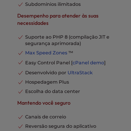
Cache avançado
Incluído
Subdomínios ilimitados
Domínios estacionados
Ilimitado
Desempenho para atender às suas
Bancos de dados MySQL e
necessidades
PostgreSQL
Ilimitado
Armazenamento de e-mail por
caixa de entrada
20 GB
Suporte ao PHP 8 (compilação JIT e
Suporte por telefone, chat e
segurança aprimorada)
ticket
Incluído
Max Speed Zones
™
Easy Control Panel [
cPanel
demo
]
Desenvolvido por
UltraStack
Hospedagem Plus
Escolha do data center
Mantendo você seguro
Canais de correio
Reversão segura do aplicativo