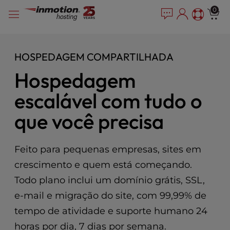
P
Pular
e
0
l
a
para
e
d
o
e
a
conteúdo
r
s
HOSPEDAGEM COMPARTILHADA
s
e
Hospedagem
n
o
escalável com tudo o
t
e
que você precisa
:
T
h
Feito para pequenas empresas, sites em
i
s
crescimento e quem está começando.
w
Todo plano inclui um domínio grátis, SSL,
e
e-mail e migração do site, com 99,99% de
b
s
tempo de atividade e suporte humano 24
i
horas por dia, 7 dias por semana.