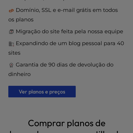
t
e
Domínio, SSL e e-mail grátis em todos
i
os planos
n
c
Migração do site feita pela nossa equipe
l
u
Expandindo de um blog pessoal para 40
d
sites
e
s
Garantia de 90 dias de devolução do
a
n
dinheiro
a
c
Ver planos e preços
c
e
s
s
i
Comprar planos de
b
i