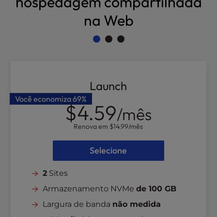
hospedagem compartilhada
l
na Web
i
t
y
s
y
s
t
Launch
e
Você economiza
69%
m
$4.59
/mês
.
Renova em
$14.99
/mês
Selecione
2
Sites
Armazenamento NVMe
de 100 GB
Largura de banda
não medida