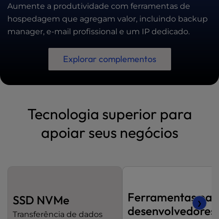
Aumente a produtividade com ferramentas de
hospedagem que agregam valor, incluindo backup
manager, e-mail profissional e um IP dedicado.
Explorar complementos
Tecnologia superior para
apoiar seus negócios
Ferramentas par
SSD NVMe
❯
desenvolvedores
Transferência de dados