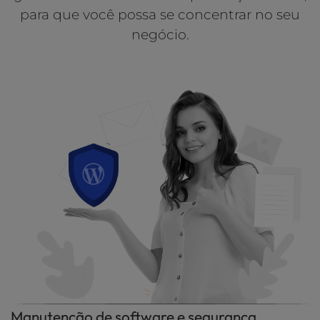
l
para que você possa se concentrar no seu
i
negócio.
t
y
s
y
s
t
e
m
.
Manutenção de software e segurança