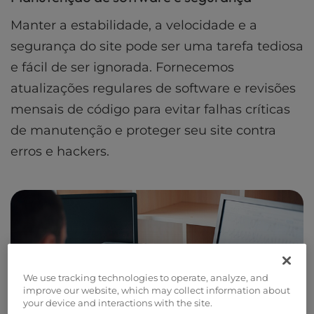
Manter a estabilidade, a velocidade e a
segurança do site pode ser uma tarefa tediosa
e fácil de ser ignorada. Fornecemos
atualizações regulares de software e revisões
mensais de código para evitar falhas críticas
de manutenção e proteger seu site contra
erros e hackers.
We use tracking technologies to operate, analyze, and
improve our website, which may collect information about
your device and interactions with the site.