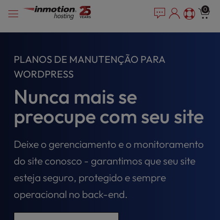
P
Pular
e
0
l
a
para
e
d
o
e
a
conteúdo
r
s
PLANOS DE MANUTENÇÃO PARA
s
e
n
WORDPRESS
o
Nunca mais se
t
e
preocupe com seu site
:
T
h
Deixe o gerenciamento e o monitoramento
i
s
do site conosco - garantimos que seu site
w
esteja seguro, protegido e sempre
e
b
operacional no back-end.
s
i