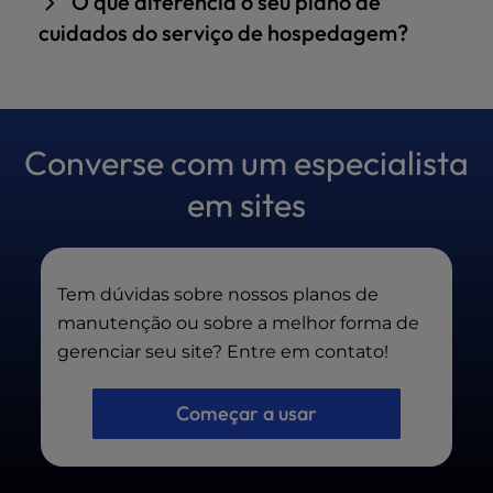
O que diferencia o seu plano de
normas e livre de problemas técnicos, ao
cuidados do serviço de hospedagem?
contrário do suporte básico de hospedagem,
que se concentra principalmente em questões
Oferecemos segurança proativa, otimização
relacionadas ao servidor.
real de desempenho, reparo de sites invadidos,
testes, relatórios e WordPress especializado
Converse com um especialista
WordPress — não apenas suporte técnico ao
servidor.
em sites
Tem dúvidas sobre nossos planos de
manutenção ou sobre a melhor forma de
gerenciar seu site? Entre em contato!
Começar a usar