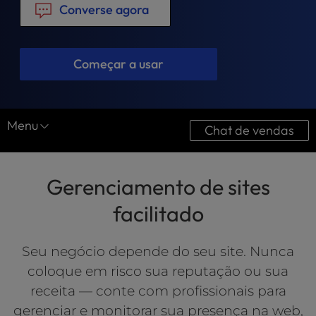
t
Converse agora
e
i
n
Começar a usar
c
l
u
d
Menu
e
Chat de vendas
s
Serviços do site
a
n
Gerenciamento de sites
Design do site
a
c
facilitado
Otimização
c
e
Manutenção do site
Seu negócio depende do seu site. Nunca
s
s
coloque em risco sua reputação ou sua
i
receita — conte com profissionais para
b
gerenciar e monitorar sua presença na web,
i