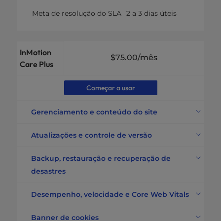
Meta de resolução do SLA
2 a 3 dias úteis
InMotion
$75.00
/mês
Care Plus
Começar a usar
Gerenciamento e conteúdo do site
5 tarefas por mês
Alterações no site
(uma tarefa por vez)
Atualizações e controle de versão
Atualizações gerenciadas de
plug-ins e temas
Semanal
Backup, restauração e recuperação de
Atualizações semanais
desastres
WordPress
Incluído
Frequência de backup
A cada 24 horas
Desempenho, velocidade e Core Web Vitals
Retenção de backups
30 dias
Otimização da velocidade do
site e armazenamento em
Backup adicional de dados
Até 20 GB
Banner de cookies