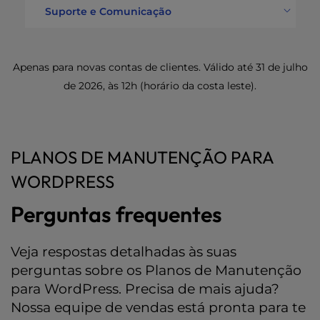
Suporte e Comunicação
Relatório de desempenho do
site
Incluído
No mesmo dia
Meta de resolução do SLA
(quando possível)
Apenas para novas contas de clientes. Válido até 31 de julho
de 2026, às 12h (horário da costa leste).
PLANOS DE MANUTENÇÃO PARA
WORDPRESS
Perguntas frequentes
Veja respostas detalhadas às suas
perguntas sobre os Planos de Manutenção
para WordPress. Precisa de mais ajuda?
Nossa equipe de vendas está pronta para te