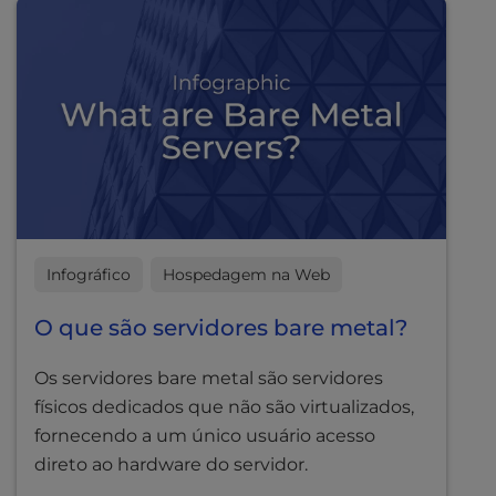
t
e
Estudos de caso
i
n
Downloads
c
l
Guias definitivos
u
Vídeos
d
e
Ferramentas
s
a
n
Infográfico
Hospedagem na Web
a
c
O que são servidores bare metal?
c
e
Os servidores bare metal são servidores
s
físicos dedicados que não são virtualizados,
s
fornecendo a um único usuário acesso
i
direto ao hardware do servidor.
b
i