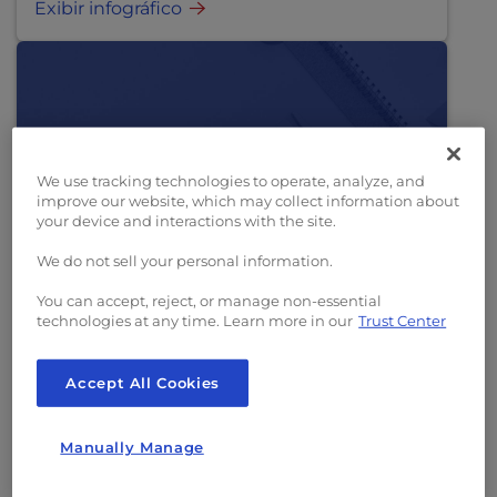
Exibir infográfico
l
i
t
y
s
y
s
We use tracking technologies to operate, analyze, and
t
improve our website, which may collect information about
e
your device and interactions with the site.
m
.
We do not sell your personal information.
You can accept, reject, or manage non-essential
Infográfico
SEO
technologies at any time. Learn more in our
Trust Center
Lista de verificação de auditoria de
Accept All Cookies
SEO
Manually Manage
Fornece um guia passo a passo para você
auditar o SEO do seu site em menos de 20