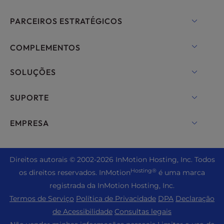
Hospedagem para WordPress
Nuvem RamNode
PARCEIROS ESTRATÉGICOS
Hospedagem gerenciada para WordPress
InMotion Cloud
OpenMetal Cloud IaaS
COMPLEMENTOS
UltraStack ONE para WordPress
Hospedagem VPS
Nomes de domínio
SOLUÇÕES
Hospedagem de servidores dedicados
Backup Manager
cPanel Hospedagem
SUPORTE
Servidores bare metal
Segurança Monarx
Drupal Hospedagem
Soluções de hospedagem corporativa
Bate-papo ao vivo
EMPRESA
E-mail profissional
Hospedagem de comércio eletrônico
Nuvem privada gerenciada
+1 757 416 6575
Serviços do site
Sobre nós
Joomla Hospedagem
Revenda de hospedagem
+44 2045 763722
Dire
itos autorais © 2002-2026
InMotion Hosting, Inc.
Todos
WordPress Criador de sites
Locais do data center
Laravel Hospedagem
Hosting®
os direitos reservados. InMotion
é uma marca
Revenda de VPS
Suporte Premier
Painel de controle do WebPro
Data center de Los Angeles
registrada da InMotion Hosting, Inc.
Hospedagem Linux
Preços
Centro de suporte
Termos de Serviço
Política de Privacidade
DPA
Declaração
Centro de dados de Ashburn
Magento Hospedagem
Recursos
de Acessibilidade
Consultas legais
Data Center de Amsterdã
Hospedagem de servidor do Minecraft