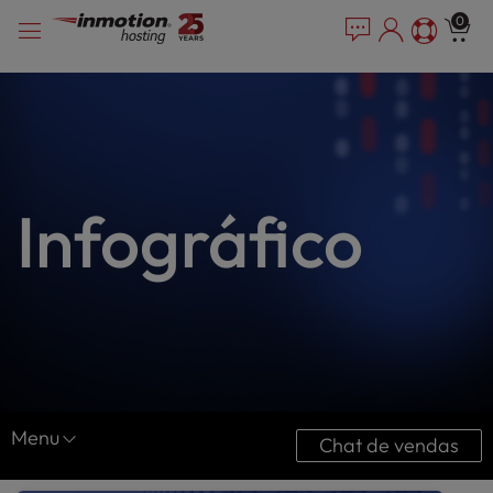
P
Pular
e
0
l
a
para
e
d
o
e
a
conteúdo
r
s
s
e
n
o
t
Infográfico
e
:
T
h
i
s
w
e
b
Menu
Chat de vendas
s
i
Centro de recursos