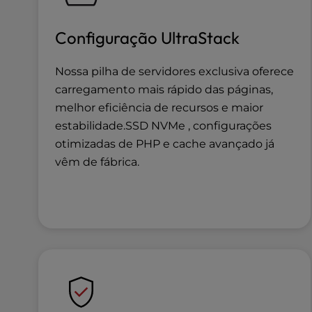
b
s
i
Configuração UltraStack
t
e
Nossa pilha de servidores exclusiva oferece
t
carregamento mais rápido das páginas,
o
p
melhor eficiência de recursos e maior
e
estabilidade.SSD NVMe , configurações
o
otimizadas de PHP e cache avançado já
p
vêm de fábrica.
l
e
w
i
t
h
v
i
s
u