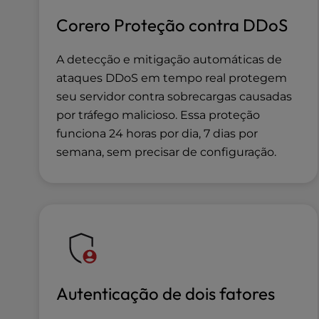
a
Corero Proteção contra DDoS
l
d
i
A detecção e mitigação automáticas de
s
ataques DDoS em tempo real protegem
a
seu servidor contra sobrecargas causadas
b
por tráfego malicioso. Essa proteção
i
funciona 24 horas por dia, 7 dias por
l
i
semana, sem precisar de configuração.
t
i
e
s
w
h
o
a
Autenticação de dois fatores
r
e