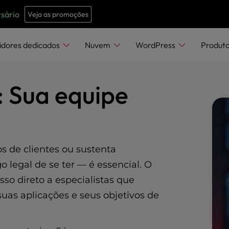
e
n
sário
Veja as promoções
r
e
idores dedicados
Nuvem
WordPress
Produt
a
d
 Sua equipe
e
r
s
s de clientes ou sustenta
o legal de se ter — é essencial. O
so direto a especialistas que
s aplicações e seus objetivos de