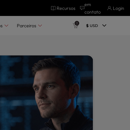
em
Recursos
Login
contato
conosco
0
os
Parceiros
$
USD