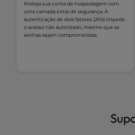
u
Proteja sua conta de hospedagem com
s
uma camada extra de segurança. A
i
autenticação de dois fatores (2FA) impede
n
o acesso não autorizado, mesmo que as
g
a
senhas sejam comprometidas.
s
c
r
e
e
n
r
e
a
d
e
Supo
r
;
P
r