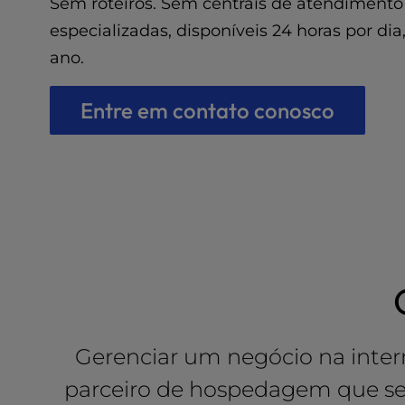
t
Sem roteiros. Sem centrais de atendimento 
e
especializadas, disponíveis 24 horas por dia
i
ano.
n
c
l
Entre em contato conosco
u
d
e
s
a
n
a
c
c
e
s
s
Gerenciar um negócio na inter
i
b
parceiro de hospedagem que se r
i