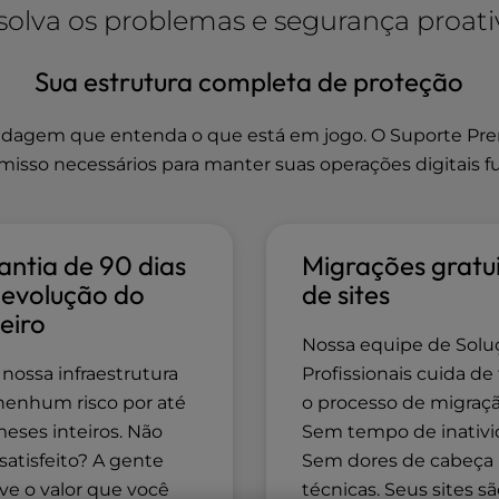
solva os problemas e segurança proativ
Sua estrutura completa de proteção
gem que entenda o que está em jogo. O Suporte Premi
misso necessários para manter suas operações digitais
ntia de 90 dias
Migrações gratu
devolução do
de sites
eiro
Nossa equipe de Solu
 nossa infraestrutura
Profissionais cuida de
enhum risco por até
o processo de migraçã
meses inteiros. Não
Sem tempo de inativi
 satisfeito? A gente
Sem dores de cabeça
ve o valor que você
técnicas. Seus sites s