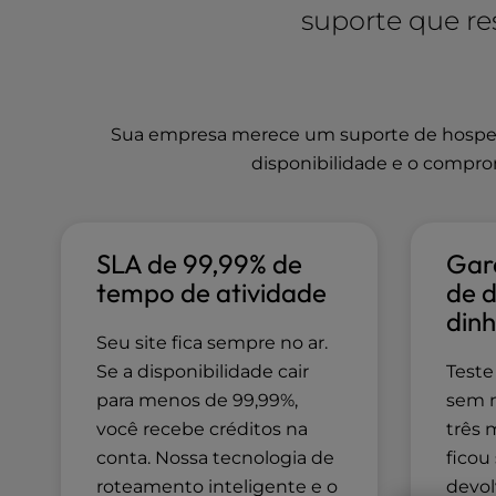
suporte que re
l
i
t
y
s
Sua empresa merece um suporte de hospeda
y
disponibilidade e o compro
s
t
e
m
SLA de 99,99% de
Gara
.
P
tempo de atividade
de 
r
dinh
e
Seu site fica sempre no ar.
s
Se a disponibilidade cair
Teste
s
para menos de 99,99%,
sem n
C
você recebe créditos na
três 
o
n
conta. Nossa tecnologia de
ficou
t
roteamento inteligente e o
devol