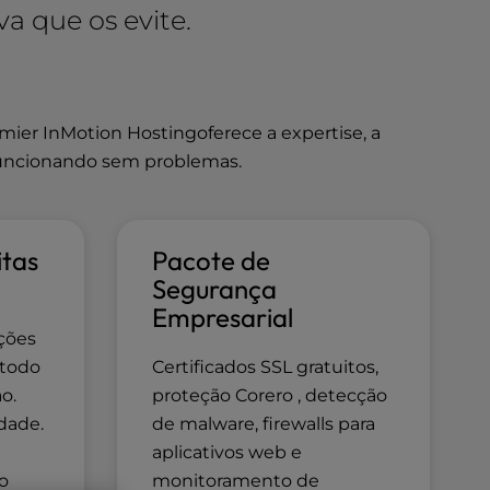
a que os evite.
er InMotion Hostingoferece a expertise, a
 funcionando sem problemas.
itas
Pacote de
Segurança
Empresarial
ções
 todo
Certificados SSL gratuitos,
o.
proteção Corero , detecção
dade.
de malware, firewalls para
aplicativos web e
ão
monitoramento de