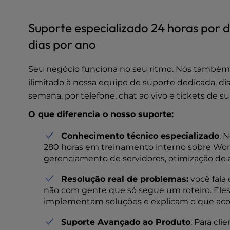
e
s
Suporte especializado 24 horas por d
s
dias por ano
C
o
n
Seu negócio funciona no seu ritmo. Nós também
t
ilimitado à nossa equipe de suporte dedicada, disp
r
semana, por telefone, chat ao vivo e tickets de su
o
l
O que diferencia o nosso suporte:
-
F
Conhecimento técnico especializado
: 
1
280 horas em treinamento interno sobre Word
0
gerenciamento de servidores, otimização de a
t
Resolução real de problemas:
você fala 
o
não com gente que só segue um roteiro. Eles
o
implementam soluções e explicam o que ac
p
e
Suporte Avançado ao Produto
: Para cl
n