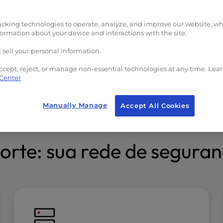
ou com a
transferidos para a no
dagem. É a garantia
infraestrutura enquan
acking technologies to operate, analyze, and improve our website, w
formation about your device and interactions with the site.
longa do setor,
você se concentra em
e temos certeza de
administrar seu negóc
 sell your personal information.
ocê vai ficar conosco.
ccept, reject, or manage non-essential technologies at any time. Lea
 Center
Manually Manage
Accept All Cookies
orte: sua rede de segura