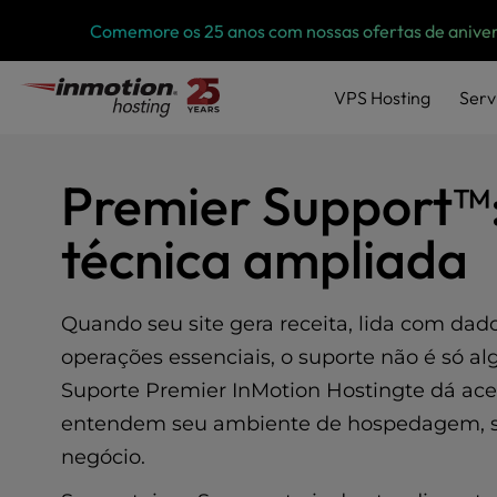
P
Pular
Comemore os 25 anos com nossas ofertas de aniver
l
para
e
o
a
VPS
Hosting
Serv
conteúdo
s
e
n
o
Premier Support™:
t
e
técnica ampliada
:
T
h
Quando seu site gera receita, lida com dado
i
s
operações essenciais, o suporte não é só alg
w
Suporte Premier InMotion Hostingte dá aces
e
entendem seu ambiente de hospedagem, sua
b
s
negócio.
i