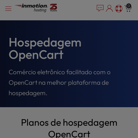
P
Pular
e
0
l
a
para
e
d
o
e
a
conteúdo
r
s
s
e
Hospedagem
n
OpenCart
o
t
e
Comércio eletrônico facilitado com o
:
T
OpenCart na melhor plataforma de
h
i
hospedagem.
s
w
e
b
Planos de hospedagem
s
OpenCart
i