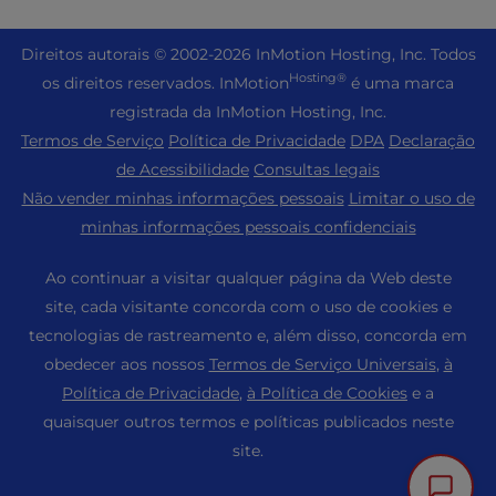
Nuvem privada gerenciada
+1 757 416 6575
Serviços do site
Sobre nós
Joomla Hospedagem
Revenda de hospedagem
+44 2045 763722
Dire
itos autorais © 2002-2026
InMotion Hosting, Inc.
Todos
WordPress Criador de sites
Locais do data center
Laravel Hospedagem
Hosting®
os direitos reservados. InMotion
é uma marca
Revenda de VPS
Suporte Premier
Painel de controle do WebPro
Data center de Los Angeles
registrada da InMotion Hosting, Inc.
Hospedagem Linux
Preços
Centro de suporte
Termos de Serviço
Política de Privacidade
DPA
Declaração
Centro de dados de Ashburn
Magento Hospedagem
Recursos
de Acessibilidade
Consultas legais
Data Center de Amsterdã
Hospedagem de servidor do Minecraft
Não vender minhas informações pessoais
Limitar o uso de
Suporte à comunidade
Imprensa
minhas informações pessoais confidenciais
Hospedagem PHP
WordPress Tutoriais
Carreiras
PrestaShop Hospedagem
Ao continuar a visitar qualquer página da Web deste
Soluções InMotion
Blog
site, cada visitante concorda com o uso de cookies e
Hospedagem Ubuntu
Hospedagem gerenciada
tecnologias de rastreamento e, além disso, concorda em
Programa de afiliados
WordPress
obedecer aos nossos
Termos de Serviço Universais
,
à
Migrações de sites
Programa de Parceria para Agências
WooCommerce
Política de Privacidade
,
à Política de Cookies
e a
Entre em contato conosco
quaisquer outros termos e políticas publicados neste
Indique um amigo
site.
Mapa do site