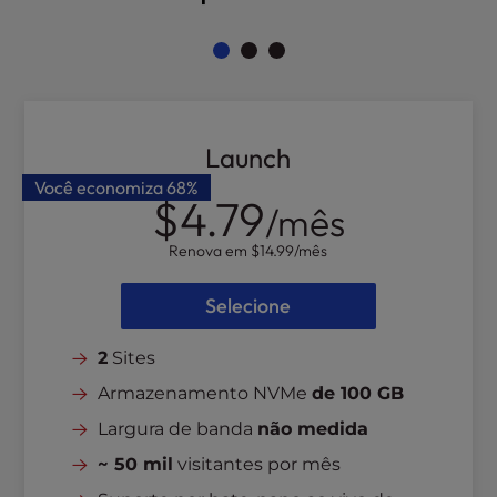
t
e
i
n
c
l
u
Launch
d
Você economiza
68%
e
$4.79
/mês
s
a
Renova em
$14.99
/mês
n
a
Selecione
c
c
2
Sites
e
s
Armazenamento NVMe
de 100 GB
s
Largura de banda
não medida
i
~ 50 mil
visitantes por mês
b
i