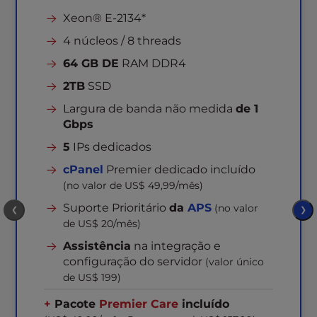
Xeon® E-2134*
4 núcleos / 8 threads
64 GB DE
RAM DDR4
2TB
SSD
Largura de banda não medida
de 1
Gbps
5
IPs dedicados
cPanel
Premier dedicado incluído
(no valor de US$ 49,99/mês)
Suporte Prioritário
da
APS
(no valor
❮
❯
de US$ 20/mês)
Assistência
na integração e
configuração do servidor
(valor único
de US$ 199)
+
Pacote
Premier Care
incluído