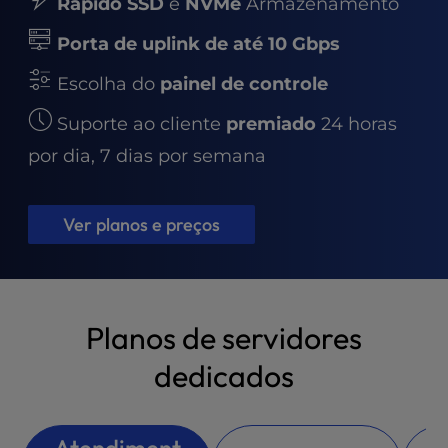
t
Rápido SSD
e
NVMe
Armazenamento
e
Porta de uplink de até 10 Gbps
i
n
Escolha do
painel de controle
c
l
Suporte ao cliente
premiado
24 horas
u
por dia, 7 dias por semana
d
e
s
a
Ver planos e preços
n
a
c
c
Planos de servidores
e
s
dedicados
s
i
b
i