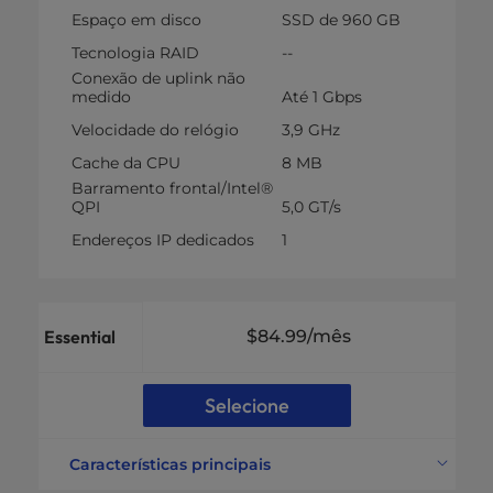
Espaço em disco
SSD de 960 GB
Tecnologia RAID
--
Conexão de uplink não
medido
Até 1 Gbps
Velocidade do relógio
3,9 GHz
Cache da CPU
8 MB
Barramento frontal/Intel®
QPI
5,0 GT/s
Endereços IP dedicados
1
Essential
$84.99
/mês
Selecione
Características principais