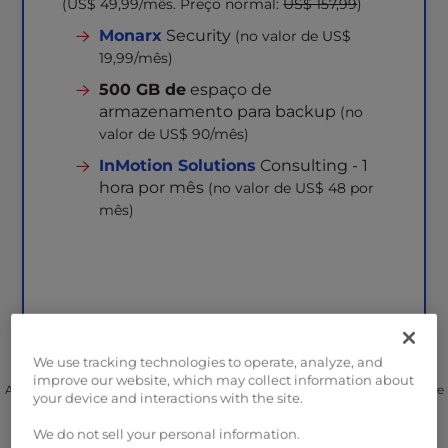
(US$ 49,99/mês. Preço normal:
US$ 157,99
)
Monarx
Security
(no valor de US$
19,99/mês)
500 GB de
espaço de
armazenamento para backup
(no
valor de US$ 90/mês)
InMotion Solutions
Consulting - 1
hora por mês
(no valor de US$ 48 por
mês)
We use tracking technologies to operate, analyze, and
improve our website, which may collect information about
Apenas para novas contas de clientes. Oferta válida até 1º de setembro de
your device and interactions with the site.
2026, às 12h (horário da costa leste dos EUA).
We do not sell your personal information.