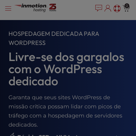
P
Pular
e
0
l
a
para
e
d
o
e
a
conteúdo
r
s
HOSPEDAGEM DEDICADA PARA
s
e
WORDPRESS
n
o
Livre-se dos gargalos
t
e
com o WordPress
:
dedicado
T
h
i
s
Garanta que seus sites WordPress de
w
missão crítica possam lidar com picos de
e
tráfego com a hospedagem de servidores
b
s
dedicados.
i