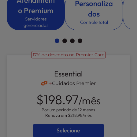
Atendiment
Personaliza
l
o Premium
i
dos
Ca
t
Servidores
Controle total
y
gerenciados
s
y
s
t
17% de desconto no Premier Care
e
m
Essential
.
Cuidados Premier
$198.97
/mês
Por um período de 12 meses
Renova em
$218.98
/mês
Selecione