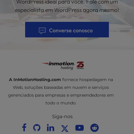
WordPress ideal para você. Fale com um
configurações de alto tráfego. Quando você
especialista em WordPress agora mesmo!
entra em contato com nossa equipe de
Suporte Avançado ao Produto (APS), sua
questão vai direto para os especialistas de nível
Converse conosco
3. Nossos especialistas de nível 3 estão
disponíveis 24 horas por dia, 7 dias por semana.
A InMotionHosting.com
fornece hospedagem na
Web, soluções baseadas em nuvem e serviços
gerenciados para empresas e empreendedores em
todo o mundo.
Siga-nos