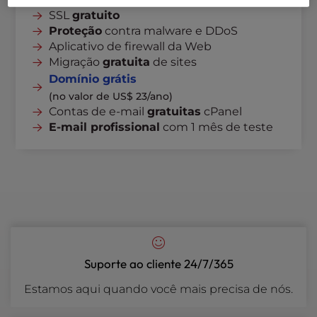
SSL
gratuito
Proteção
contra malware e DDoS
Aplicativo de firewall da Web
Migração
gratuita
de sites
Domínio grátis
(no valor de US$ 23/ano)
Contas de e-mail
gratuitas
cPanel
E-mail profissional
com 1 mês de teste
Suporte ao cliente 24/7/365
Estamos aqui quando você mais precisa de nós.