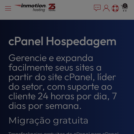
P
Pular
e
0
l
a
para
e
d
o
e
a
conteúdo
r
s
s
e
cPanel Hospedagem
n
o
Gerencie e expanda
t
e
facilmente seus sites a
:
partir do site cPanel, líder
T
h
do setor, com suporte ao
i
cliente 24 horas por dia, 7
s
w
dias por semana.
e
b
Migração gratuita
s
i