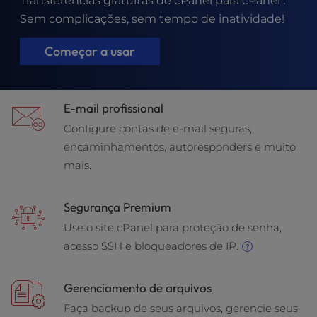
Transferências gratuitas de cPanel para cPanel .
t
e
Sem complicações, sem tempo de inatividade!
i
n
Começar a usar
c
l
u
E-mail profissional
d
e
Configure contas de e-mail seguras,
s
encaminhamentos, autoresponders e muito
a
mais.
n
a
c
Segurança Premium
c
Use o site cPanel para proteção de senha,
e
acesso SSH e bloqueadores de IP.
s
s
i
Gerenciamento de arquivos
b
Faça backup de seus arquivos, gerencie seus
i