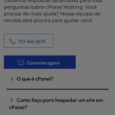
Obtenha respostas detalhadas para suas
perguntas sobre cPanel Hosting. Você
precisa de mais ajuda? Nossa equipe de
vendas está pronta para ajudar você.
757-416-6575
Converse agora
O que é cPanel?
cPanel é o painel de controle da sua conta de
hospedagem. Ele permite que você gerencie
Como faço para hospedar um site em
facilmente os arquivos do seu site e os
cPanel?
aplicativos de hospedagem na Web. Com o