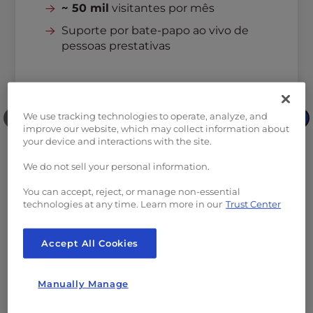
~ 50 mil
visitantes por mês
Suporte por bate-papo ao vivo de
pessoas prestativas
We use tracking technologies to operate, analyze, and
❮
❯
improve our website, which may collect information about
your device and interactions with the site.
We do not sell your personal information.
You can accept, reject, or manage non-essential
technologies at any time. Learn more in our
Trust Center
Accept All Cookies
INCLUDED IN ALL PLANS:
Manually Manage
Hosting Plus:
Python, Node.JS, Ruby e
GIT