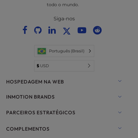
todo o mundo.
Siga-nos
Português (Brasil)
$
USD
HOSPEDAGEM NA WEB
Hospedagem compartilhada
INMOTION BRANDS
Hospedagem para WordPress
Nuvem RamNode
PARCEIROS ESTRATÉGICOS
Hospedagem gerenciada para WordPress
InMotion Cloud
OpenMetal Cloud IaaS
COMPLEMENTOS
UltraStack ONE para WordPress