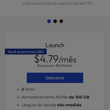
arquivos e controle suas contas de FTP.
l
i
t
y
s
y
s
t
Launch
e
Você economiza
68%
m
$4.79
/mês
.
Renova em
$14.99
/mês
Selecione
2
Sites
Armazenamento NVMe
de 100 GB
Largura de banda
não medida