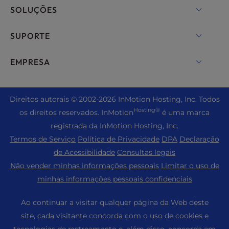
Hospedagem VPS
Nomes de domínio
SOLUÇÕES
Hospedagem de servidores dedicados
Backup Manager
cPanel Hospedagem
SUPORTE
Servidores bare metal
Segurança Monarx
Drupal Hospedagem
Soluções de hospedagem corporativa
Bate-papo ao vivo
EMPRESA
E-mail profissional
Hospedagem de comércio eletrônico
Nuvem privada gerenciada
+1 757 416 6575
Serviços do site
Sobre nós
Joomla Hospedagem
Revenda de hospedagem
+44 2045 763722
Dire
itos autorais © 2002-2026
InMotion Hosting, Inc.
Todos
WordPress Criador de sites
Locais do data center
Laravel Hospedagem
Hosting®
os direitos reservados. InMotion
é uma marca
Revenda de VPS
Suporte Premier
Painel de controle do WebPro
Data center de Los Angeles
registrada da InMotion Hosting, Inc.
Hospedagem Linux
Preços
Centro de suporte
Termos de Serviço
Política de Privacidade
DPA
Declaração
Centro de dados de Ashburn
Magento Hospedagem
Recursos
de Acessibilidade
Consultas legais
Data Center de Amsterdã
Hospedagem de servidor do Minecraft
Não vender minhas informações pessoais
Limitar o uso de
Suporte à comunidade
Imprensa
minhas informações pessoais confidenciais
Hospedagem PHP
WordPress Tutoriais
Carreiras
PrestaShop Hospedagem
Ao continuar a visitar qualquer página da Web deste
Soluções InMotion
Blog
site, cada visitante concorda com o uso de cookies e
Hospedagem Ubuntu
Hospedagem gerenciada
tecnologias de rastreamento e, além disso, concorda em