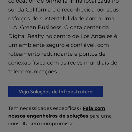
colocation de primeira linha localizada no
t
e
sul da Califórnia e é reconhecida por seus
i
esforços de sustentabilidade como uma
n
c
L.A. Green Business. O data center da
l
Digital Realty no centro de Los Angeles é
u
um ambiente seguro e confiável, com
d
e
roteamento redundante e pontos de
s
conexão física com as redes mundiais de
a
telecomunicações.
n
a
c
Veja Soluções de Infraestrutura
c
e
s
Tem necessidades específicas?
Fala com
s
nossos engenheiros de soluções
para uma
i
consulta sem compromisso.
b
i