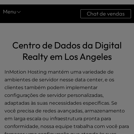
l
Menu
i
Chat de vendas
t
y
Centros de dados
s
Costa Oeste
y
Centro de Dados da Digital
s
Costa Leste
t
Realty em Los Angeles
e
Europa
m
.
InMotion Hosting mantém uma variedade de
Ásia
ambientes de servidor nesse data center, e os
Operações de rede
clientes também podem implementar
configurações de servidor personalizadas,
adaptadas às suas necessidades específicas. Se
você precisa de redes avançadas, armazenamento
em larga escala ou infraestrutura pronta para
conformidade, nossa equipe trabalha com você para