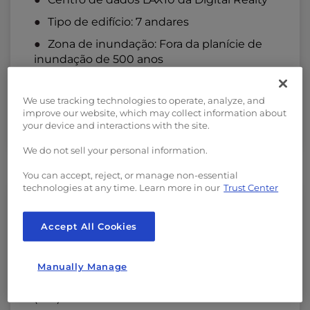
Tipo de edifício: 7 andares
Zona de inundação: Fora da planície de
inundação de 500 anos
Classificação sísmica: Zona 4
We use tracking technologies to operate, analyze, and
Telhado: Membrana e deck de concreto
improve our website, which may collect information about
armado
your device and interactions with the site.
We do not sell your personal information.
You can accept, reject, or manage non-essential
technologies at any time. Learn more in our
Trust Center
Accept All Cookies
Potência e capacidade
Manually Manage
Capacidade de energia do utilitário: 27.000
(kW)