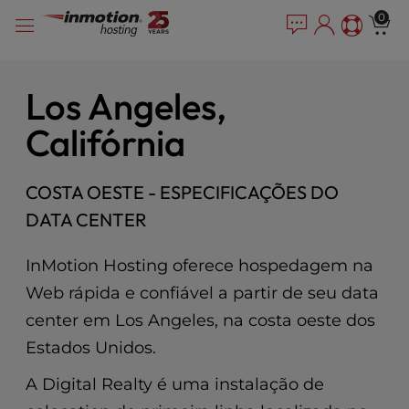
P
Pular
e
0
l
a
para
e
d
o
e
a
conteúdo
r
s
Los Angeles,
s
e
Califórnia
n
o
t
COSTA OESTE - ESPECIFICAÇÕES DO
e
:
DATA CENTER
T
h
InMotion Hosting oferece hospedagem na
i
s
Web rápida e confiável a partir de seu data
w
center em Los Angeles, na costa oeste dos
e
Estados Unidos.
b
s
A Digital Realty é uma instalação de
i